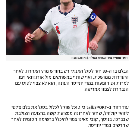
רשיון להקרנה פומבית לבית עסק
הצטרפות לחבילת הערוצים
לוח דרושים – ג'ובנט
תגיות
הארי מגווייר במדי נבחרת אנגליה
|
Marc Atkins
המגזין
הבלם בן ה-33 חזר לסגל האנגלי רק בחודש מרץ האחרון, לאחר
היעדרות ממושכת, ואף שותף במשחקים מול אורוגוואי ויפן.
למרות 24 הופעות במדי יונייטד העונה, הוא לא צפוי לטוס עם
הנבחרת לצפון אמריקה.
עוד דווח ב-talkSPORT כי טוכל שוקל לכלול בסגל את בלם צ'לסי
ליוואי קולוויל, שחזר לאחרונה מפציעת קשה ברצועה הצולבת
שבברכו. בנוסף, קובי מאינו צפוי להיכלל ברשימה הסופית לאחר
שהרשים במדי יונייטד.