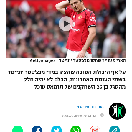
כדורסל נשים
נבחרת ישראל
יורוליג
ליגה ספרדית
טניס
VOD
מכבי תל אביב
מכבי חיפה
יורוקאפ
ליגה איטלקית
כדוריד
הפועל חולון
בית"ר ירושלים
רץ ברשת
ליגה צרפתית
כדורעף
הפועל ירושלים
מכבי תל אביב
ליגה הולנדית
שחייה
תוצאות
הארי מגווייר שחקן מנצ'סטר יונייטד
|
Gettyimages
דני אבדיה
הפועל תל אביב
ליגה טורקית
על אף היכולת הטובה שהציג במדי מנצ'סטר יונייטד
ג'ודו
הפועל חיפה
בשתי העונות האחרונות, הבלם לא יהיה חלק
לוח שידורים
ליגה סינית
מהסגל בן 26 השחקנים של תומאס טוכל
אגרוף
הפועל באר שבע
ליגה ברזילאית
ברחבה
ספורט אולימפי
מכבי נתניה
מערכת ספורט 1
ליגות נוספות
UFC
יום חמישי, 19:18, 21.05.26
"מעל הליגה" – פודקאסט
בני יהודה
היאבקות WWE