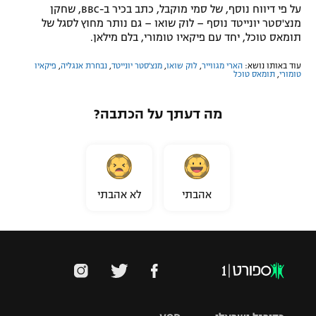
על פי דיווח נוסף, של סמי מוקבל, כתב בכיר ב-BBC, שחקן
מנצ'סטר יונייטד נוסף – לוק שואו – גם נותר מחוץ לסגל של
תומאס טוכל, יחד עם פיקאיו טומורי, בלם מילאן.
עוד באותו נושא:
הארי מגווייר
,
לוק שואו
,
מנצ'סטר יונייטד
,
נבחרת אנגליה
,
פיקאיו
טומורי
,
תומאס טוכל
מה דעתך על הכתבה?
אהבתי
לא אהבתי