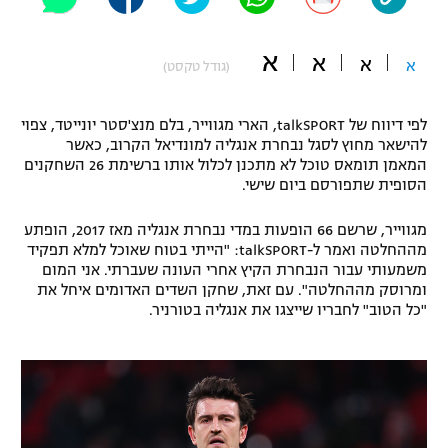
"מחצית בשכונה" – פודקאסט
אופניים
א
א
א
א
(גודל טקסט)
ספורט מוטורי
משתתפים וזוכים בפרסים
לפי דיווח של talkSPORT, הארי מגווייר, בלם מנצ'סטר יונייטד, צפוי
כדורמים
להישאר מחוץ לסגל נבחרת אנגליה למונדיאל הקרוב, כאשר
תקנון משתתפים וזוכים בפרסים
טניס
המאמן תומאס טוכל לא מתכנן לכלול אותו ברשימת 26 השחקנים
פוטבול אמריקאי NFL
הסופית שתפורסם ביום שישי.
תקנון עבור פעילות אלקטרה
גיימינג E-Sports
מגווייר, שרשם 66 הופעות במדי נבחרת אנגליה מאז 2017, הופתע
בייסבול MLB
תקנון עבור פעילות ספורט 1 – "מרלן"
מההחלטה ואמר ל-talkSPORT: "הייתי בטוח שאוכל למלא תפקיד
משמעותי עבור הנבחרת הקיץ אחרי העונה שעברתי. אני המום
ספורט אתגרי ואקסטרים
ומרוסק מההחלטה". עם זאת, שחקן השדים האדומים איחל את
תנאי שימוש
"כל הטוב" לחבריו שייצגו את אנגליה בטורניר.
אומנויות לחימה
מדיניות פרטיות
גיימינג E-Sports
תקנון פעילות ספורט 1