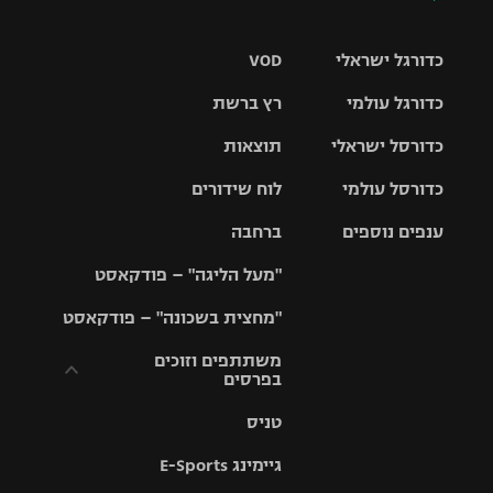
כדורגל ישראלי
VOD
כדורגל עולמי
רץ ברשת
ליגת העל
כדורסל ישראלי
תוצאות
ליגת
ליגה לאומית
האלופות
כדורסל עולמי
לוח שידורים
ליגת ווינר
סל
גביע הטוטו
ענפים נוספים
ברחבה
ליגה
NBA
אירופית
"מעל הליגה" – פודקאסט
ליגה לאומית
ליגיונרים
טניס
יורוליג
ליגה אנגלית
"מחצית בשכונה" – פודקאסט
כדורסל נשים
גביע המדינה
כדוריד
יורוקאפ
ליגה גרמנית
משתתפים וזוכים
בפרסים
מכבי תל
נבחרת
כדורעף
אביב
ישראל
ליגה
טניס
ספרדית
תקנון משתתפים
שחייה
הפועל חולון
מכבי חיפה
וזוכים בפרסים
גיימינג E-Sports
ליגה