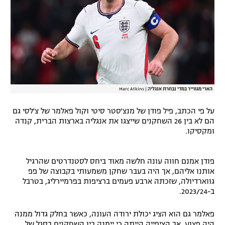
רשיון להקרנה פומבית לבית עסק
הצטרפות לחבילת הערוצים
לוח דרושים – ג'ובנט
תגיות
הארי מגווייר במדי נבחרת אנגליה
|
Marc Atkins
המגזין
על פי הכתב, פיל פודן של מנצ'סטר סיטי וקול פאלמר של צ'לסי גם
הם לא בין 26 השחקנים שייצגו את אנגליה בארצות הברית, קנדה
ומקסיקו.
פודן אמנם חווה עונה חלשה מאוד ביחס לסטנדרטים שהרגיל
אותנו אליהם, אך היה בעבר שחקן משמעותי בקבוצה של פפ
גווארדיולה, שזכתה ארבע פעמים ברציפות בפרמיירליג, בטרבל
ב-2023/24.
פאלמר גם הוא הציג יכולת ירודה העונה, כאשר בחלק גדול ממנה
היה פצוע, אך הציפייה הייתה כי יימנה בין השחקנים בסגל של