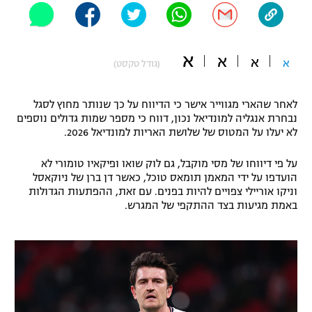
"מחצית בשכונה" – פודקאסט
אופניים
א
א
א
ספורט מוטורי
א
משתתפים וזוכים בפרסים
(גודל טקסט)
כדורמים
לאחר שהארי מגווייר אישר כי הדיווח על כך שנותר מחוץ לסגל
תקנון משתתפים וזוכים בפרסים
טניס
נבחרת אנגליה למונדיאל נכון, דווח כי מספר שמות גדולים נוספים
פוטבול אמריקאי NFL
לא יעלו על המטוס של שלושת האריות למונדיאל 2026.
תקנון עבור פעילות אלקטרה
גיימינג E-Sports
בייסבול MLB
על פי דיווחו של מסי מוקבל, גם לוק שואו ופיקאיו טומורי לא
תקנון עבור פעילות ספורט 1 – "מרלן"
הועדפו על ידי המאמן תומאס טוכל, כאשר דן ברן של ניוקאסל
וניקו אוריילי צפויים להיות בפנים. עם זאת, ההפתעות הגדולות
ספורט אתגרי ואקסטרים
באמת מגיעות בצד ההתקפי של המגרש.
תנאי שימוש
אומנויות לחימה
מדיניות פרטיות
גיימינג E-Sports
תקנון פעילות ספורט 1