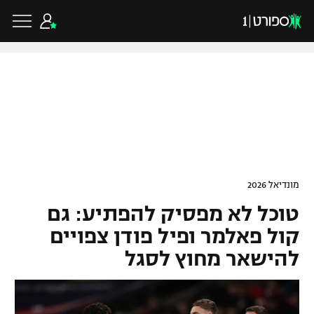
כדורגל ישראלי
ליגת העל
כדורגל עולמי
מונדיאל 2026
ליגה לאומית
טוכל לא מפסיק להפתיע: גם
ליגת האלופות
כדורסל ישראלי
גביע הטוטו
קול פאלמר ופיל פודן צפויים
ליגה אירופית
להישאר מחוץ לסגל
ליגת ווינר סל
ליגיונרים
כדורסל עולמי
ליגה אנגלית
ליגה לאומית
גביע המדינה
NBA
ליגה גרמנית
ענפים נוספים