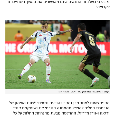
נקבע כי בשלב זה התנאים אינם מאפשרים את המשך השתייכותו
רשיון להקרנה פומבית לבית עסק
לקבוצה".
הצטרפות לחבילת הערוצים
לוח דרושים – ג'ובנט
תגיות
המגזין
קנת' ורגאס במדי נבחרת קוסטה ריקה
|
Ian Maule
מספר שעות לאחר מכן נמסר בהודעה נוספת: "צוות האימון של
הנבחרת החליט להוציא מהמחנה הנוכחי את השחקנים קנת'
ורגאס ו-וורן מדריגל. ההחלטה נובעת מהנחיות החלות על כל