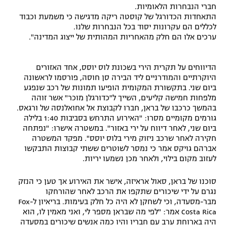
חברי הנבחרות הלאומיות.
התאחדות הכדורגל של קוסטה ריקה מדגישה כי משמעת וכבוד
לכללים הם עקרונות יסוד בכל הנבחרות שלנו.
ערכים אלו הם חלק מהאחריות המהותית של ייצוג המדינה".
הדיווחים על תקרית הירי בשכונת לוס יוסס, אחד האזורים
היוקרתיים והמודרניים ליד הבירה סן חוסה, פורסמו לראשונה
ביום שני. בתקשורת המקומית הופיעו תמונות של רכב שנפגע
מלפחות חמישה קליעים, השייך ל"כדורגלן מוכר" אשר זוהה
בהמשך כרכבו של בראן, חברו לקבוצת אל אחואלנסה של ורגאס.
גורמים מקומיים מסרו: "האירוע התרחש בסביבות 1:40 בלילה
ביום שני, לאחר דיווח על ירי באזור". במשטרה אישרו: "נפתחה
חקירה לאחר שרכב ניזוק מירי בלוס יוסס". מפקד המשטרה
אברהם גויקס אמר כי נמסר לשוטרים ששתי קבוצות התבקשו
לעזוב מקום בילוי, ולאחר מכן נשמעו יריות.
סוכנו של בראן, סאול אראיזה, אישר את האירוע אך טען כי הנזק
נגרם על ידי שיכורים שתקפו את הרכב לאחר שהורחקו
מבר-מסעדה, וכי לשחקן לא היה כל חלק בעימות. בריאיון ל-Fox
Costa Rica אמר: "לפי מה שבראן מספר לי, ואני מאמין לו, הוא
היה בארוחת ערב עם חבריו והיו כמה אנשים שיכורים במסעדה