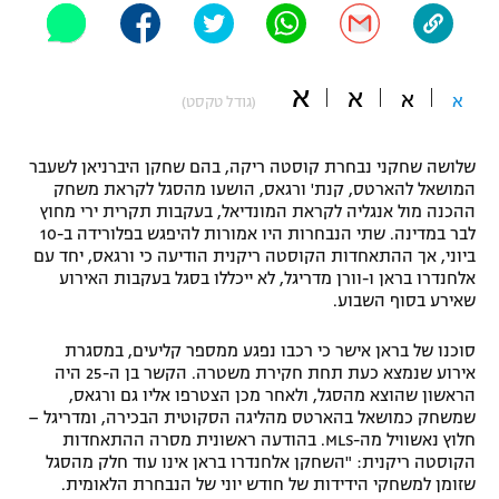
"מחצית בשכונה" – פודקאסט
אופניים
א
א
א
ספורט מוטורי
א
משתתפים וזוכים בפרסים
(גודל טקסט)
כדורמים
שלושה שחקני נבחרת קוסטה ריקה, בהם שחקן היברניאן לשעבר
תקנון משתתפים וזוכים בפרסים
טניס
המושאל להארטס, קנת' ורגאס, הושעו מהסגל לקראת משחק
פוטבול אמריקאי NFL
ההכנה מול אנגליה לקראת המונדיאל, בעקבות תקרית ירי מחוץ
תקנון עבור פעילות אלקטרה
לבר במדינה. שתי הנבחרות היו אמורות להיפגש בפלורידה ב-10
גיימינג E-Sports
ביוני, אך ההתאחדות הקוסטה ריקנית הודיעה כי ורגאס, יחד עם
בייסבול MLB
תקנון עבור פעילות ספורט 1 – "מרלן"
אלחנדרו בראן ו-וורן מדריגל, לא ייכללו בסגל בעקבות האירוע
שאירע בסוף השבוע.
ספורט אתגרי ואקסטרים
תנאי שימוש
סוכנו של בראן אישר כי רכבו נפגע ממספר קליעים, במסגרת
אומנויות לחימה
אירוע שנמצא כעת תחת חקירת משטרה. הקשר בן ה-25 היה
הראשון שהוצא מהסגל, ולאחר מכן הצטרפו אליו גם ורגאס,
מדיניות פרטיות
שמשחק כמושאל בהארטס מהליגה הסקוטית הבכירה, ומדריגל –
גיימינג E-Sports
חלוץ נאשוויל מה-MLS. בהודעה ראשונית מסרה ההתאחדות
הקוסטה ריקנית: "השחקן אלחנדרו בראן אינו עוד חלק מהסגל
תקנון פעילות ספורט 1
שזומן למשחקי הידידות של חודש יוני של הנבחרת הלאומית.