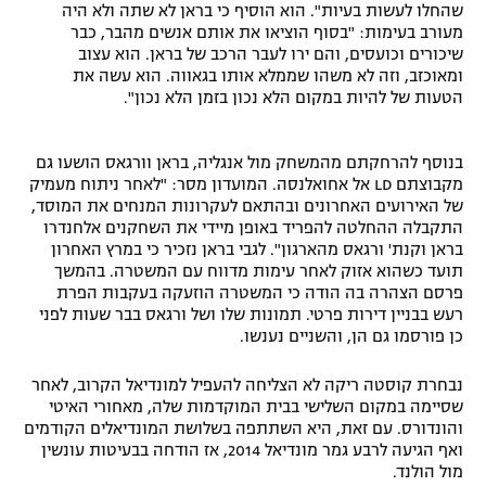
שהחלו לעשות בעיות". הוא הוסיף כי בראן לא שתה ולא היה
מעורב בעימות: "בסוף הוציאו את אותם אנשים מהבר, כבר
שיכורים וכועסים, והם ירו לעבר הרכב של בראן. הוא עצוב
ומאוכזב, וזה לא משהו שממלא אותו בגאווה. הוא עשה את
הטעות של להיות במקום הלא נכון בזמן הלא נכון".
בנוסף להרחקתם מהמשחק מול אנגליה, בראן וורגאס הושעו גם
מקבוצתם LD אל אחואלנסה. המועדון מסר: "לאחר ניתוח מעמיק
של האירועים האחרונים ובהתאם לעקרונות המנחים את המוסד,
התקבלה ההחלטה להפריד באופן מיידי את השחקנים אלחנדרו
בראן וקנת' ורגאס מהארגון". לגבי בראן נזכיר כי במרץ האחרון
תועד כשהוא אזוק לאחר עימות מדווח עם המשטרה. בהמשך
פרסם הצהרה בה הודה כי המשטרה הוזעקה בעקבות הפרת
רעש בבניין דירות פרטי. תמונות שלו ושל ורגאס בבר שעות לפני
כן פורסמו גם הן, והשניים נענשו.
נבחרת קוסטה ריקה לא הצליחה להעפיל למונדיאל הקרוב, לאחר
שסיימה במקום השלישי בבית המוקדמות שלה, מאחורי האיטי
והונדורס. עם זאת, היא השתתפה בשלושת המונדיאלים הקודמים
ואף הגיעה לרבע גמר מונדיאל 2014, אז הודחה בבעיטות עונשין
מול הולנד.