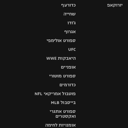
יורוקאפ
כדורעף
שחייה
ג'ודו
אגרוף
ספורט אולימפי
UFC
היאבקות WWE
אופניים
ספורט מוטורי
כדורמים
פוטבול אמריקאי NFL
בייסבול MLB
ספורט אתגרי
ואקסטרים
אומנויות לחימה