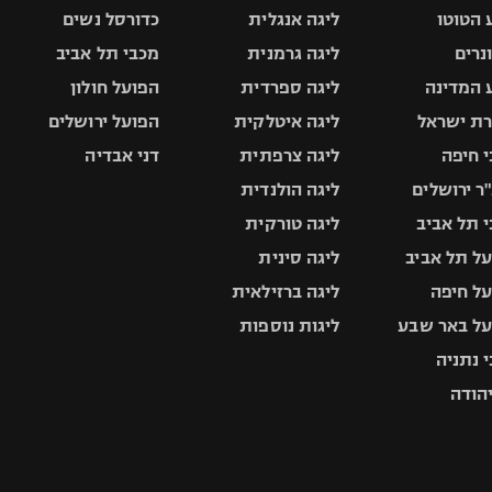
 הטוטו
ליגה אנגלית
כדורסל נשים
ונרים
ליגה גרמנית
מכבי תל אביב
 המדינה
ליגה ספרדית
הפועל חולון
ת ישראל
ליגה איטלקית
הפועל ירושלים
 חיפה
ליגה צרפתית
דני אבדיה
ר ירושלים
ליגה הולנדית
 תל אביב
ליגה טורקית
ל תל אביב
ליגה סינית
ל חיפה
ליגה ברזילאית
ל באר שבע
ליגות נוספות
 נתניה
יהודה