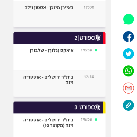
היאבקות WWE
17:00
באיירן מינכן - אסטון וילה
אופניים
ספורט מוטורי
כדורמים
פוטבול אמריקאי NFL
בייסבול MLB
עכשיו
איאקס (גלוך) - שלבורן
ספורט אתגרי
ואקסטרים
אומנויות לחימה
17:30
בית"ר ירושלים - אוסטריה
גיימינג E-Sports
וינה
עכשיו
בית"ר ירושלים - אוסטריה
וינה (מקוצר 10)