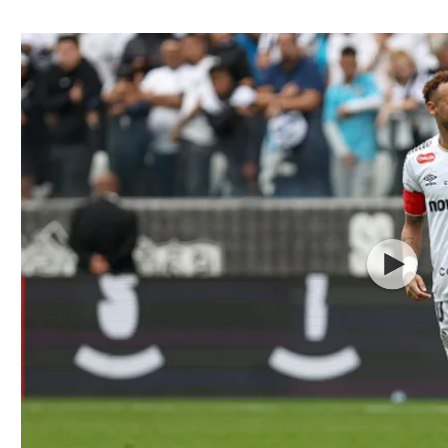
ל אביב
ליגה טורקית
תל אביב
ליגה סינית
חיפה
ליגה ברזילאית
באר שבע
ליגות נוספות
תניה
דה