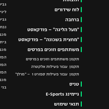
גביע
לוח שידורים
ליגי
ברחבה
גביע
נבחר
"מעל הליגה" – פודקאסט
מכבי
"מחצית בשכונה" – פודקאסט
בית"
משתתפים וזוכים בפרסים
מכבי
הפוע
תקנון משתתפים וזוכים בפרסים
הפוע
תקנון עבור פעילות אלקטרה
הפוע
תקנון עבור פעילות ספורט 1 – "מרלן"
מכבי
טניס
בני 
גיימינג E-Sports
תנאי שימוש