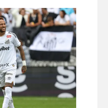
משתתפים וזוכים בפרסים
מכבי ת
הפועל 
תקנון משתתפים וזוכים בפרסים
הפועל 
תקנון עבור פעילות אלקטרה
הפועל 
תקנון עבור פעילות ספורט 1 – "מרלן"
מכבי נ
טניס
בני יהו
גיימינג E-Sports
תנאי שימוש
מדיניות פרטיות
תקנון פעילות ספורט 1
רשיון להקרנה פומבית לבית עסק
הצטרפות לחבילת הערוצים
לוח דרושים – ג'ובנט
תגיות