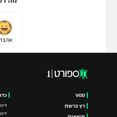
מה דע
אהבת
VOD
כדו
רץ ברשת
ליגת
ליגה
תוצאות