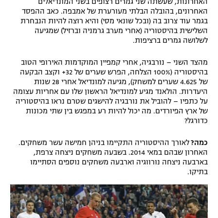
האחרונות, שעשתה שני גמרים רצופים בשני המונדיאלים
האחרונים, בהובלה הבלתי מעורערת של אמבפה. כאב ההפסד
בגמר עוד צרוב בה (ובכל שונאי מסי) והיא רוצה להיות הנבחרת
השלישית בהיסטוריה (אחרי מערב גרמניה וברזיל) שמגיעה
לשלושה גמרים ברציפות.
מהצד השני – נורבגיה, אחרי קמפיין המוקדמות האירופי הטוב
בהיסטוריה (100% הצלחה, הפרש שערים של 32+ וקצב הבקעה
של 4.625 שערים למשחק), מגיעה למונדיאל אחרי 28 שנות
היעדרות. הולאנד מגיע למונדיאל הראשון שלו עם אחריות עצומה
על כתפיו – להוביל את נורבגיה להישגים שטרם נראו בהיסטוריה
של ארץ הפיורדים. מה יכול להיות רע במפגש בין שתי מכונות
כדורגל?
כמה?
לאורך ההיסטוריה התקיימו בניהן חמישה עשר משחקים.
האחרון שבהם במאי 2014. בשבעה משחקים ניצחה צרפת,
בארבעה ניצחה נורווגיה וארבעה משחקים נוספים הסתיימו
בתיקו.