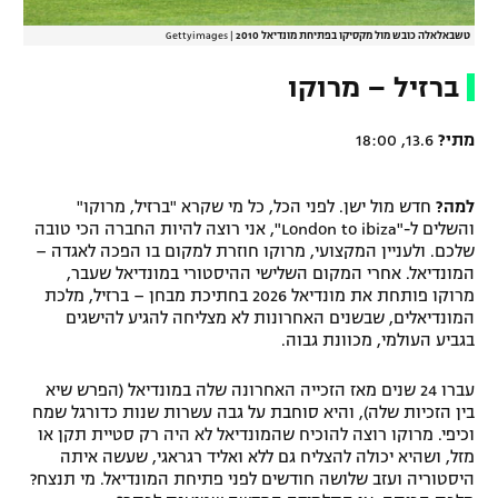
טשבאלאלה כובש מול מקסיקו בפתיחת מונדיאל 2010
|
Gettyimages
ברזיל – מרוקו
מתי?
13.6, 18:00
למה?
חדש מול ישן. לפני הכל, כל מי שקרא "ברזיל, מרוקו"
והשלים ל-"London to ibiza", אני רוצה להיות החברה הכי טובה
שלכם. ולעניין המקצועי, מרוקו חוזרת למקום בו הפכה לאגדה –
המונדיאל. אחרי המקום השלישי ההיסטורי במונדיאל שעבר,
מרוקו פותחת את מונדיאל 2026 בחתיכת מבחן – ברזיל, מלכת
המונדיאלים, שבשנים האחרונות לא מצליחה להגיע להישגים
בגביע העולמי, מכוונת גבוה.
עברו 24 שנים מאז הזכייה האחרונה שלה במונדיאל (הפרש שיא
בין הזכיות שלה), והיא סוחבת על גבה עשרות שנות כדורגל שמח
וכיפי. מרוקו רוצה להוכיח שהמונדיאל לא היה רק סטיית תקן או
מזל, ושהיא יכולה להצליח גם ללא ואליד רגראגי, שעשה איתה
היסטוריה ועזב שלושה חודשים לפני פתיחת המונדיאל. מי תנצח?