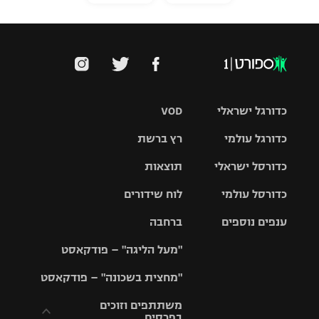
כדורגל ישראלי
VOD
כדורגל עולמי
רץ ברשת
ליגת העל
כדורסל ישראלי
תוצאות
ליגת
ליגה לאומית
האלופות
כדורסל עולמי
לוח שידורים
ליגת ווינר
סל
גביע הטוטו
ענפים נוספים
ברחבה
ליגה
NBA
אירופית
"מעל הליגה" – פודקאסט
ליגה לאומית
ליגיונרים
טניס
יורוליג
ליגה אנגלית
"מחצית בשכונה" – פודקאסט
כדורסל נשים
גביע המדינה
כדוריד
יורוקאפ
ליגה גרמנית
משתתפים וזוכים
בפרסים