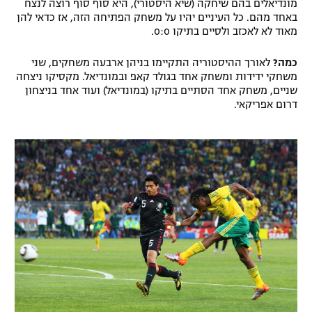
מונדיאלים בהם שיחקה (שיא היסטורי), היא סוף סוף רוצה לנצח
רשיון להקרנה פומבית לבית עסק
באחד מהם. כל העיניים יהיו על משחק הפתיחה הזה, אז כדאי להן
מאוד לא לאכזב ולסיים בתיקו 0:0.
הצטרפות לחבילת הערוצים
כמה?
לאורך ההיסטוריה התקיימו בניהן ארבעה משחקים, שני
משחקי ידידות ומשחק אחד בגולד קאפ ובמונדיאל. מקסיקו ניצחה
לוח דרושים – ג'ובנט
שניים, משחק אחד הסתיים בתיקו (במונדיאל) ועוד אחד בניצחון
דרום אפריקאי.
תגיות
המגזין