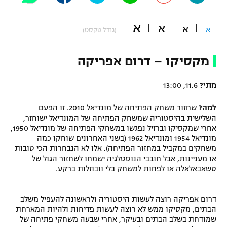
"מחצית בשכונה" – פודקאסט
אופניים
א
א
א
א
(גודל טקסט)
ספורט מוטורי
משתתפים וזוכים בפרסים
מקסיקו – דרום אפריקה
כדורמים
תקנון משתתפים וזוכים בפרסים
טניס
מתי?
11.6, 13:00
פוטבול אמריקאי NFL
תקנון עבור פעילות אלקטרה
למה?
שחזור משחק הפתיחה של מונדיאל 2010. זו הפעם
גיימינג E-Sports
בייסבול MLB
השלישית בהיסטוריה שמשחק הפתיחה של המונדיאל ישוחזר,
תקנון עבור פעילות ספורט 1 – "מרלן"
אחרי שמקסיקו וברזיל נפגשו במשחקי הפתיחה של מונדיאל 1950,
מונדיאל 1954 ומונדיאל 1962 (בשני האחרונים שוחקו כמה
ספורט אתגרי ואקסטרים
משחקים במקביל במחזור הפתיחה). אלו לא הנבחרות הכי טובות
תנאי שימוש
או מעניינות, אבל חובבי הנוסטלגיה ישמחו לשחזור הגול של
אומנויות לחימה
טשאבאלאלה או לפחות למשחק בלי וובוזלות ברקע.
מדיניות פרטיות
גיימינג E-Sports
דרום אפריקה רוצה לעשות היסטוריה ולראשונה להעפיל משלב
הבתים, מקסיקו ממש לא רוצה לעשות פדיחות ולהיות המארחת
תקנון פעילות ספורט 1
שמודחת בשלב הבתים ובעיקר, אחרי שבעה משחקי פתיחה של