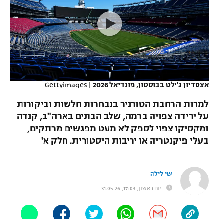
כדורסל נשים
נבחרת ישראל
יורוליג
ליגה ספרדית
טניס
VOD
מכבי תל אביב
מכבי חיפה
יורוקאפ
ליגה איטלקית
כדוריד
הפועל חולון
בית"ר ירושלים
רץ ברשת
ליגה צרפתית
כדורעף
הפועל ירושלים
מכבי תל אביב
אצטדיון ג'ילט בבוסטון, מונדיאל 2026
|
Gettyimages
ליגה הולנדית
שחייה
תוצאות
דני אבדיה
למרות הרחבת הטורניר בנבחרות חלשות וביקורות
הפועל תל אביב
על ירידה צפויה ברמה, שלב הבתים בארה"ב, קנדה
ליגה טורקית
ג'ודו
ומקסיקו צפוי לספק לא מעט מפגשים מרתקים,
הפועל חיפה
לוח שידורים
ליגה סינית
בעלי פיקנטריה או יריבות היסטורית. חלק א'
אגרוף
הפועל באר שבע
ליגה ברזילאית
ברחבה
ספורט אולימפי
שי לילה
מכבי נתניה
ליגות נוספות
יום ראשון, 17:03, 31.05.26
UFC
"מעל הליגה" – פודקאסט
בני יהודה
היאבקות WWE