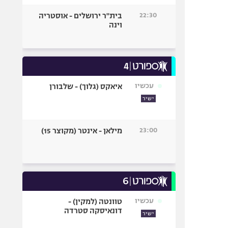
22:30
בית"ר ירושלים - אוסטריה
וינה
עכשיו
איאקס (גלוך) - שלבורן
ישיר
23:00
מילאן - אינטר (מקוצר 15)
עכשיו
טוונטה (למקין) -
דונאיסקה סטרדה
ישיר