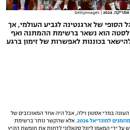
יקה. 2024
|
Gettyimages
ל הסופי של ארגנטינה לגביע העולמי, אך
לסטה הוא נשאר ברשימת ההמתנה ואף
להישאר בכוננות לאפשרות של זימון ברגע
העונה במדי אסטון וילה, אבל היה אחד המאוכזבים של
. אלא שהקשר נותר ברשימת
רדיו "DSports" גם התבקש על ידי המאמן ליונל סקאלוני לדחות את חופשת הקיץ