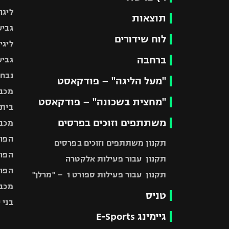
ליגה
תוצאות
גביע
לוח שידורים
ליגי
ברחבה
גביע
נבחר
"מעל הליגה" – פודקאסט
מכבי
"מחצית בשכונה" – פודקאסט
בית"
משתתפים וזוכים בפרסים
מכבי
הפוע
תקנון משתתפים וזוכים בפרסים
הפוע
תקנון עבור פעילות אלקטרה
הפוע
תקנון עבור פעילות ספורט 1 – "מרלן"
מכבי
טניס
בני 
גיימינג E-Sports