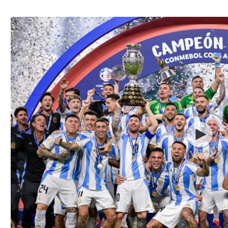
ל אביב
ליגה טורקית
תל אביב
ליגה סינית
חיפה
ליגה ברזילאית
באר שבע
ליגות נוספות
תניה
דה