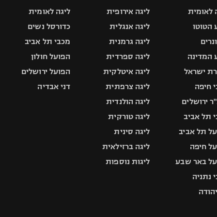
 לאומית
ליגה אירופית
ליגה לאומית
 הטוטו
ליגה אנגלית
כדורסל נשים
ונרים
ליגה גרמנית
מכבי תל אביב
 המדינה
ליגה ספרדית
הפועל חולון
ת ישראל
ליגה איטלקית
הפועל ירושלים
 חיפה
ליגה צרפתית
דני אבדיה
ר ירושלים
ליגה הולנדית
 תל אביב
ליגה טורקית
ל תל אביב
ליגה סינית
ל חיפה
ליגה ברזילאית
ל באר שבע
ליגות נוספות
 נתניה
יהודה