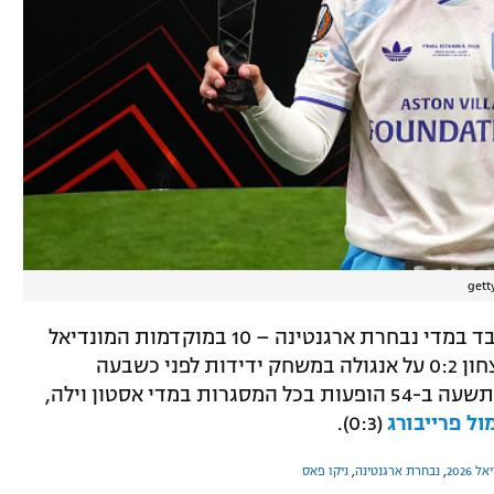
gett
בואנדיה בן ה-29 רשם עד כה 30 דקות בלבד במדי נבחרת ארגנטינה – 10 במוקדמות המונדיאל
בפברואר 2022 מול קולומביה ועוד 20 בניצחון 0:2 על אנגולה במשחק ידידות לפני כשבעה
חודשים. העונה כבש 11 שערים ובישל עוד תשעה ב-54 הופעות בכל המסגרות במדי אסטון וילה,
ול פרייבורג
(0:3).
ל 2026
,
נבחרת ארגנטינה
,
ניקו פאס