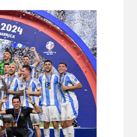
משתתפים וזוכים בפרסים
מכבי ת
הפועל 
תקנון משתתפים וזוכים בפרסים
הפועל 
תקנון עבור פעילות אלקטרה
הפועל 
תקנון עבור פעילות ספורט 1 – "מרלן"
מכבי נ
טניס
בני יהו
גיימינג E-Sports
תנאי שימוש
מדיניות פרטיות
תקנון פעילות ספורט 1
רשיון להקרנה פומבית לבית עסק
הצטרפות לחבילת הערוצים
לוח דרושים – ג'ובנט
תגיות