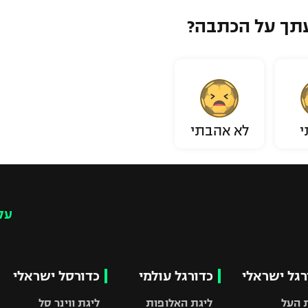
תך על הכתבה?
י
לא אהבתי
עק
רגל ישראלי
כדורגל עולמי
כדורסל ישראלי
 העל
ליגת האלופות
ליגת ווינר סל