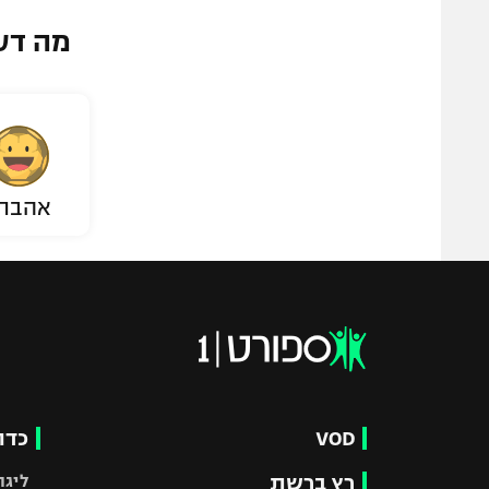
מה דע
אהבת
VOD
כדו
רץ ברשת
ליגת