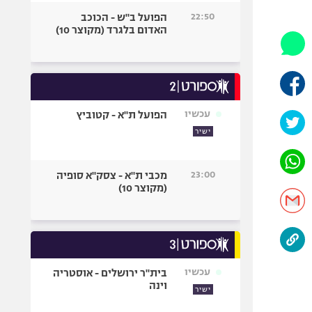
היאבקות WWE
22:50
הפועל ב"ש - הכוכב
אופניים
האדום בלגרד (מקוצר 10)
ספורט מוטורי
כדורמים
פוטבול אמריקאי NFL
בייסבול MLB
עכשיו
הפועל ת"א - קטוביץ
ספורט אתגרי
ישיר
ואקסטרים
אומנויות לחימה
23:00
מכבי ת"א - צסק"א סופיה
גיימינג E-Sports
(מקוצר 10)
עכשיו
בית"ר ירושלים - אוסטריה
וינה
ישיר