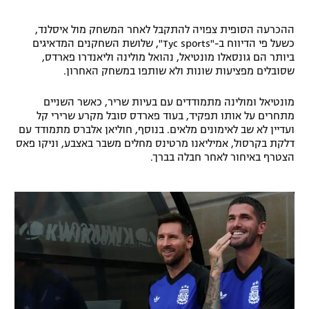
ההכרעה הסופית צפויה להתקבל לאחר המשחק מול איסלנד,
כשעל פי הדיווח ב-"Tyc sports", שלושת השחקנים המדאיגים
ביותר הם גונסאלו מונטיאל, נהואל מולינה וליאנדרו פארדס,
שסובלים מפציעות שונות ולא שותפו במשחק האחרון.
מונטיאל ומולינה מתמודדים עם בעיות שריר, כאשר השניים
מתחרים על אותו תפקיד, בעוד פארדס סובל מקרע שרירי קל
ועדיין לא שב לאימונים מלאים. בנוסף, חוליאן אלברס מתמודד עם
דלקת בקרסול, אמיליאנו מרטינס מחלים משבר באצבע, וניקו פאס
הצטרף באיחור לאחר חבלה בברך.