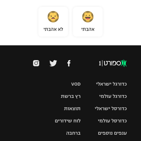
אהבתי
לא אהבתי
כדורגל ישראלי
VOD
כדורגל עולמי
רץ ברשת
ליגת העל
כדורסל ישראלי
תוצאות
ליגת
ליגה לאומית
האלופות
כדורסל עולמי
לוח שידורים
ליגת ווינר
סל
גביע הטוטו
ענפים נוספים
ברחבה
ליגה
NBA
אירופית