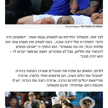
מבסוט על הספסל. מסי
|
GettyImages
לצד זאת, סקאלוני התייחס גם למשחק עצמו ואמר: "המשחק היה
חיובי. הסתדרנו מול יריבה טובה… באנו לשחק ואין משהו אחר חוץ
מלתת הכול, וזה מה שעשינו". הוא הוסיף כי "אנחנו מנסים
להכשיר את חוליאן, אבל לא ממהרים. חשוב שכאשר יקראו לו –
הוא יהיה מוכן".
לסיום, המאמן גם שיבח את הצעירים שערכו הופעת בכורה:
"אהבתי את כולם הערב, הם מרגשים אותי. בלטרן, ארנדה
ופרייטאס יכולים לתרום הרבה. ארנדה רוצה את הכדור, יש לו
חוכמת רחוב אמיתית", סיכם סקאלוני.