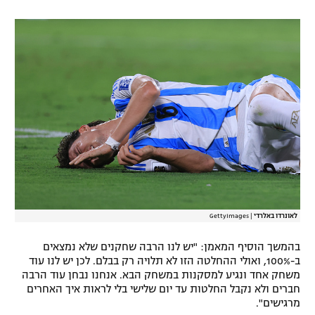
רשיון להקרנה פומבית לבית עסק
הצטרפות לחבילת הערוצים
לוח דרושים – ג'ובנט
תגיות
המגזין
לאונרדו באלרדי
|
GettyImages
בהמשך הוסיף המאמן: "יש לנו הרבה שחקנים שלא נמצאים
ב-100%, ואולי ההחלטה הזו לא תלויה רק בבלם. לכן יש לנו עוד
משחק אחד ונגיע למסקנות במשחק הבא. אנחנו נבחן עוד הרבה
חברים ולא נקבל החלטות עד יום שלישי בלי לראות איך האחרים
מרגישים".