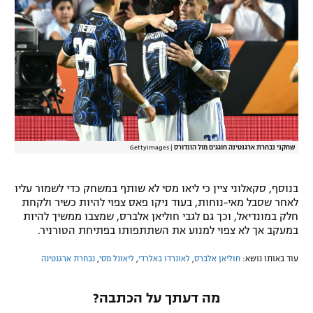
שחקני נבחרת ארגנטינה חוגגים מול הונדורס
|
GettyImages
בנוסף, סקאלוני ציין כי ליאו מסי לא שותף במשחק כדי לשמור עליו
לאחר שסבל מאי-נוחות, בעוד ניקו פאס צפוי להיות כשיר ולקחת
חלק במונדיאל, וכך גם לגבי חוליאן אלברס, שמצבו ממשיך להיות
במעקב אך לא צפוי למנוע את השתתפותו בפתיחת הטורניר.
עוד באותו נושא:
חוליאן אלברס
,
לאונרדו באלרדי
,
ליאונל מסי
,
נבחרת ארגנטינה
מה דעתך על הכתבה?