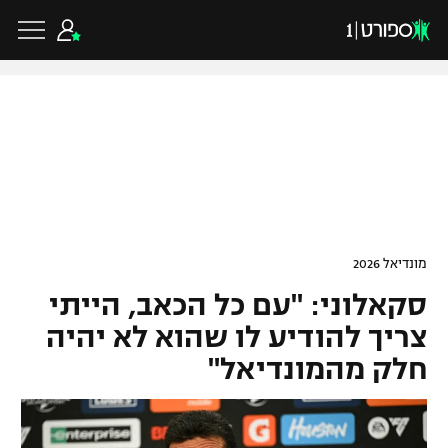
כדורגל ישראלי
ליגת העל
כדורגל עולמי
מונדיאל 2026
ליגה לאומית
סקאלוני: "עם כל הכאב, הייתי
ליגת האלופות
כדורסל ישראלי
גביע הטוטו
צריך להודיע לו שהוא לא יהיה
ליגה אירופית
חלק מהמונדיאל"
ליגת ווינר סל
ליגיונרים
כדורסל עולמי
ליגה אנגלית
ליגה לאומית
גביע המדינה
NBA
ליגה גרמנית
ענפים נוספים