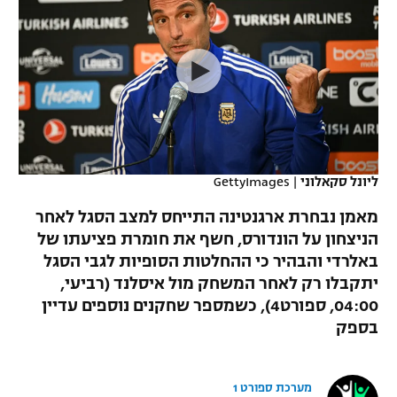
כדורסל נשים
נבחרת ישראל
יורוליג
ליגה ספרדית
טניס
VOD
מכבי תל אביב
מכבי חיפה
יורוקאפ
ליגה איטלקית
כדוריד
הפועל חולון
בית"ר ירושלים
רץ ברשת
ליגה צרפתית
כדורעף
הפועל ירושלים
מכבי תל אביב
ליגה הולנדית
שחייה
תוצאות
ליונל סקאלוני
|
GettyImages
דני אבדיה
הפועל תל אביב
ליגה טורקית
מאמן נבחרת ארגנטינה התייחס למצב הסגל לאחר
ג'ודו
הפועל חיפה
הניצחון על הונדורס, חשף את חומרת פציעתו של
לוח שידורים
ליגה סינית
באלרדי והבהיר כי ההחלטות הסופיות לגבי הסגל
אגרוף
הפועל באר שבע
יתקבלו רק לאחר המשחק מול איסלנד (רביעי,
ליגה ברזילאית
ברחבה
04:00, ספורט4), כשמספר שחקנים נוספים עדיין
ספורט אולימפי
מכבי נתניה
בספק
ליגות נוספות
UFC
"מעל הליגה" – פודקאסט
בני יהודה
מערכת ספורט 1
היאבקות WWE