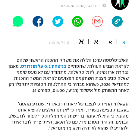
יום ראשון, 08:12, 07.06.26
"מחצית בשכונה" – פודקאסט
אופניים
ספורט מוטורי
משתתפים וזוכים בפרסים
א
א
כדורמים
א
א
(גודל טקסט)
תקנון משתתפים וזוכים בפרסים
טניס
פוטבול אמריקאי NFL
האלביסלסטה ערכו הלילה את משחק ההכנה הראשון שלהם
תקנון עבור פעילות אלקטרה
לקראת הגביע העולמי, שהסתיים
בניצחון 0:2 על הונדורס
. מאמן
גיימינג E-Sports
בייסבול MLB
נבחרת ארגנטינה, ליונל סקאלוני, מתמודד עם לא מעט סימני
תקנון עבור פעילות ספורט 1 – "מרלן"
שאלה סביב מצבת השחקנים הפצועים לקראת המשך ההכנות
למונדיאל 2026, כשהוא מבהיר כי ההחלטות הסופיות יתקבלו רק
ספורט אתגרי ואקסטרים
תנאי שימוש
לאחר המשחק מול איסלנד (רביעי, 04:00, ספורט 4).
אומנויות לחימה
סקאלוני התייחס למצבו של ליאונרדו באלרדי, שנגרע מהסגל
מדיניות פרטיות
בעקבות פציעה בשריר, ואמר כי "אנחנו נאלצים להוציא אותו
גיימינג E-Sports
מהסגל כי הוא לא עומד בדרישות המינימליות כדי לעזור לנו בשלב
הבתים. זה היה מסוכן מדי. עם כל הכאב, הייתי צריך לדבר איתו
תקנון פעילות ספורט 1
ולהודיע לו שהוא לא יהיה חלק מהמונדיאל".