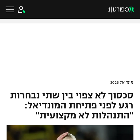
כדורגל ישראלי
ליגת העל
כדורגל עולמי
מונדיאל 2026
ליגה לאומית
סכסוך לא צפוי בין שתי נבחרות
ליגת האלופות
כדורסל ישראלי
גביע הטוטו
רגע לפני פתיחת המונדיאל:
ליגה אירופית
"התנהלות לא מקצועית"
ליגת ווינר סל
ליגיונרים
כדורסל עולמי
ליגה אנגלית
ליגה לאומית
גביע המדינה
NBA
ליגה גרמנית
ענפים נוספים