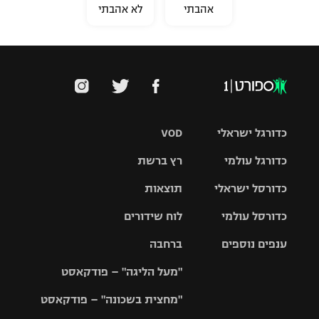
אהבתי
לא אהבתי
כדורגל ישראלי
VOD
כדורגל עולמי
רץ ברשת
ליגת העל
כדורסל ישראלי
תוצאות
ליגת
ליגה לאומית
האלופות
כדורסל עולמי
לוח שידורים
ליגת ווינר
סל
גביע הטוטו
ענפים נוספים
ברחבה
ליגה
NBA
אירופית
"מעל הליגה" – פודקאסט
ליגה לאומית
ליגיונרים
טניס
יורוליג
ליגה אנגלית
"מחצית בשכונה" – פודקאסט
כדורסל נשים
גביע המדינה
כדוריד