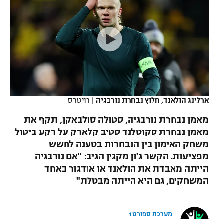
כדורסל נשים
נבחרת ישראל
יורוליג
ליגה ספרדית
טניס
VOD
מכבי תל אביב
מכבי חיפה
יורוקאפ
ליגה איטלקית
כדוריד
הפועל חולון
בית"ר ירושלים
רץ ברשת
ליגה צרפתית
כדורעף
הפועל ירושלים
מכבי תל אביב
ליגה הולנדית
שחייה
תוצאות
ארלינג הולאנד, חלוץ נבחרת נורבגיה
|
רויטרס
דני אבדיה
הפועל תל אביב
ליגה טורקית
מאמן נבחרת נורבגיה, סטולה סולבאקן, תקף את
ג'ודו
הפועל חיפה
מאמן נבחרת סקוטלנד סטיב קלארק על רקע ביטול
לוח שידורים
ליגה סינית
משחק האימון בין הנבחרות בטענה לחשש
אגרוף
הפועל באר שבע
מפציעות. הקשר ג'ון מקגין הגיב: "אם נורבגיה
ליגה ברזילאית
ברחבה
הייתה מאבדת את הולאנד או אודגור באחד
ספורט אולימפי
מכבי נתניה
המשחקים, גם היא הייתה מבטלת"
ליגות נוספות
UFC
"מעל הליגה" – פודקאסט
בני יהודה
מערכת ספורט 1
היאבקות WWE