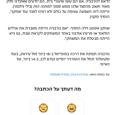
לדאוג לנורבגיה. אם הם עשו שיעורי בית, הם יודעים שאיבדנו חלק
מאוד חשוב מהסגל שלנו ממש סמוך למחנה הזה (בילי גילמור).
הייתה לזה השפעה עצומה על כולם ולא רצינו לאבד עוד שחקן",
הוסיף מקגין.
שחקן אסטון וילה הוסיף: "אם נורבגיה הייתה מאבדת את ארלינג
הולאנד או מרטין אודגור באחד המשחקים לקראת שבת, גם היא
הייתה מבטלת את המשחק".
נורבגיה תפתח את דרכה במונדיאל ב-16 ביוני מול עיראק, בעוד
סקוטלנד תחל את הטורניר יומיים קודם לכן, ב-14 ביוני, נגד
האיטי.
עוד באותו נושא:
נבחרת נורבגיה
,
נבחרת סקוטלנד
מה דעתך על הכתבה?