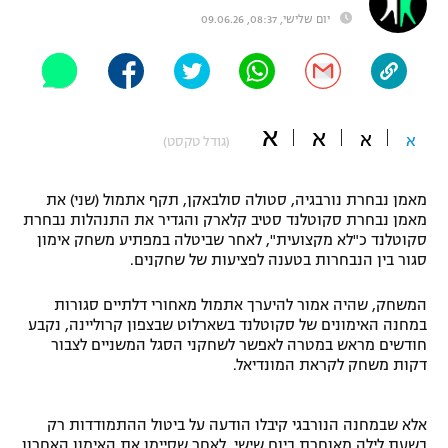
יום שלישי, 08:37, 09.06.26
"מחצית בשכונה" – פודקאסט
אופניים
ספורט מוטורי
משתתפים וזוכים בפרסים
א
א
כדורמים
א
א
(גודל טקסט)
תקנון משתתפים וזוכים בפרסים
טניס
פוטבול אמריקאי NFL
מאמן נבחרת נורבגיה, סטולה סולבאקן, תקף אתמול (שני) את
תקנון עבור פעילות אלקטרה
מאמן נבחרת סקוטלנד סטיב קלארק והגדיר את התנהלות נבחרת
גיימינג E-Sports
בייסבול MLB
סקוטלנד כ"לא מקצועית", לאחר שביטלה במפתיע משחק אימון
תקנון עבור פעילות ספורט 1 – "מרלן"
סגור בין הנבחרות בטענה לפציעות של שחקנים.
ספורט אתגרי ואקסטרים
תנאי שימוש
המשחק, שהיה אמור להיערך אתמול מאחורי דלתיים סגורות
במחנה האימונים של סקוטלנד בשארלוט שבצפון קרוליינה, נקבע
אומנויות לחימה
חודשים מראש במטרה לאפשר לשחקני הסגל המשניים לצבור
מדיניות פרטיות
דקות משחק לקראת המונדיאל.
גיימינג E-Sports
תקנון פעילות ספורט 1
אלא שבמחנה הנורבגי קיבלו הודעה על ביטול ההתמודדות רק
בשעת לילה מאוחרת ביום שישי, לאחר שסיימו את האימון האחרון