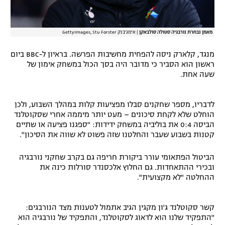
מאמן נבחרת נורבגיה סטולה סולבאקן
|
אימג'בנק GettyImages, Stu Forster
מנגד, קלארק ניסה להפחית מחשיבות הפרשה. בראיון ל-BBC ביום
ראשון הוא הסביר כי מדובר היה בסך הכול במשחק אימון של
שעה אחת.
לדבריו, מספר שחקנים סבלו מפציעות קלות במהלך השבוע, ולכן
הוחלט שלא לקחת סיכונים – מעט יותר מיממה אחרי שסקוטלנד
הביסה 0:4 את בוליביה במשחק ידידות: "ספגנו פציעה או שתיים
קטנות בשבוע שעבר והחלטנו שזה פשוט לא שווה את הסיכון".
הביטול הפתאומי עורר ביקורת חריפה גם בקרב שחקני נורבגיה
ובכירי ההתאחדות. גם החלוץ אלכסנדר סורלות כינה את
ההחלטה "לא מקצועית".
קשר סקוטלנד ג'ון מקגין הגיב אתמול לטענות מצד הנורבגים:
"התפקיד שלנו הוא לדאוג לסקוטלנד, והתפקיד של נורבגיה הוא