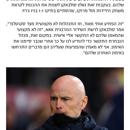
שלהם. בעקבות זאת נאלץ סולבאקן לשנות את ההכנות לקראת
רשיון להקרנה פומבית לבית עסק
משחק הידידות מול מרוקו, שהסתיים בתיקו 1:1 בניו ג'רזי.
הצטרפות לחבילת הערוצים
"זה הפתיע אותי מאוד, וזו התנהלות לא מקצועית מצד סקוטלנד",
אמר סולבאקן לרשת השידור הנורבגית NRK, "זה לא מקצועי
לוח דרושים – ג'ובנט
שהמאמן שלהם לא התקשר אליי אישית. במקום זאת, מנהל
הנבחרת התקשר כדי להודיע לנו על כך אחרי שכבר סיימנו את
האימון. אני לא מאמין שהפציעות שעליהן הם מדברים התרחשו
תגיות
באימון האחרון שלהם".
המגזין