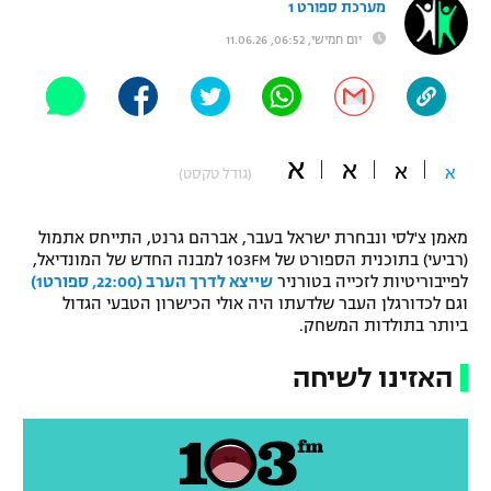
מערכת ספורט 1
"מחצית בשכונה" – פודקאסט
יום חמישי, 06:52, 11.06.26
אופניים
ספורט מוטורי
משתתפים וזוכים בפרסים
כדורמים
א
א
תקנון משתתפים וזוכים בפרסים
א
א
(גודל טקסט)
טניס
פוטבול אמריקאי NFL
תקנון עבור פעילות אלקטרה
מאמן צ'לסי ונבחרת ישראל בעבר, אברהם גרנט, התייחס אתמול
גיימינג E-Sports
בייסבול MLB
(רביעי) בתוכנית הספורט של 103FM למבנה החדש של המונדיאל,
תקנון עבור פעילות ספורט 1 – "מרלן"
לפייבוריטיות לזכייה בטורניר
שייצא לדרך הערב (22:00, ספורט1)
וגם לכדורגלן העבר שלדעתו היה אולי הכישרון הטבעי הגדול
ספורט אתגרי ואקסטרים
תנאי שימוש
ביותר בתולדות המשחק.
אומנויות לחימה
האזינו לשיחה
מדיניות פרטיות
גיימינג E-Sports
תקנון פעילות ספורט 1