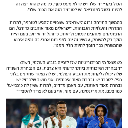
הכול בקריירה שלו ויש לו לא מעט כסף. כל מה שהוא רצה זה
להיות בסגל למונדיאל. יש לטורניר הזה את הכוח שלו".
בהמשך התייחס גרנט לישראלים שצפויים להגיע לטורניר, למרות
המרחק והעלויות הגבוהות: "ישראלים מאוד אוהבים כדורגל, הם
הרפתקנים ואוהבים לנסוע ולראות. כדורגל זה אירוע. פעם היית
הולך רק למשחק, עכשיו זה יום לפני ויום אחרי. זה נהיה אירוע
שהמשחק כבר הופך להיות חלק ממנו".
כשנשאל מי הפייבוריטיות שלו לזכייה בגביע העולמי, השיב:
"הנבחרת האיכותית ביותר לדעתי היא צרפת. גם הנבחרת השנייה
שלה יכולה לקחת את הגביע העולמי, יש לה מאגר שחקנים בלתי
רגיל. לספרד יש נבחרת מאוד איכותית. אני חושב שלברזיל יש
נבחרת מאוד מאוזנת, עם מאמן מדהים, למרות שאין לה כוכבי-על
כמו פעם. את ארגנטינה, עם מסי, אף פעם לא צריך להספיד".