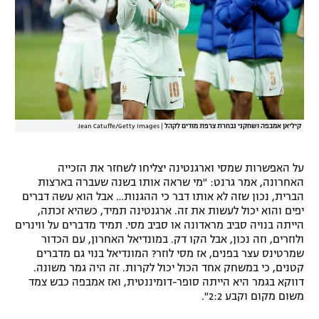
קיליאן אמבפה ושחקני נבחרת צרפת מודים לקהל
|
Jean Catuffe/Getty Images
על האפשרות שמסי וארגנטינה יצליחו לשחזר את הזכייה
האחרונה, אמר גרנט: "מי שראה אותו בשנה שעברה בארצות
הברית, נכון שזה לא אותו דבר כי ההגנות… אבל הוא עשה דברים
יפים והוא יכול לעשות את זה. ארגנטינה תמיד, כשהיא זכתה,
הייתה בנויה סביב מראדונה או סביב מסי. תמיד מדברים על ווינרים
ולוזרים, וזה נכון, אבל הקו דק. במונדיאל האחרון, עם הכדור
שמרטינס עצר בפנים, אז מסי לוזר? המונדיאל בנוי גם מדברים
קטנים, כי במשחק אחד הכול יכול לקרות. זה היה גמר משונה.
דווקא בגמר היא הייתה סופר-דומיננטית, ואז אמבפה כבש צמד
משום מקום וקבע 2:2".