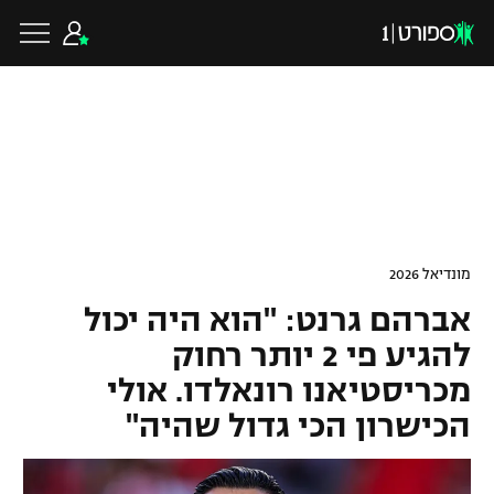
כדורגל ישראלי
ליגת העל
כדורגל עולמי
מונדיאל 2026
ליגה לאומית
אברהם גרנט: "הוא היה יכול
ליגת האלופות
כדורסל ישראלי
להגיע פי 2 יותר רחוק
גביע הטוטו
מכריסטיאנו רונאלדו. אולי
ליגה אירופית
ליגת ווינר סל
ליגיונרים
כדורסל עולמי
הכישרון הכי גדול שהיה"
ליגה אנגלית
ליגה לאומית
גביע המדינה
NBA
ליגה גרמנית
ענפים נוספים