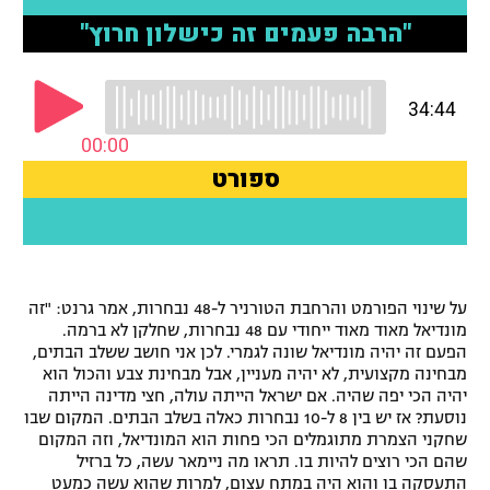
רשיון להקרנה פומבית לבית עסק
הצטרפות לחבילת הערוצים
לוח דרושים – ג'ובנט
תגיות
המגזין
על שינוי הפורמט והרחבת הטורניר ל-48 נבחרות, אמר גרנט: "זה
מונדיאל מאוד מאוד ייחודי עם 48 נבחרות, שחלקן לא ברמה.
הפעם זה יהיה מונדיאל שונה לגמרי. לכן אני חושב ששלב הבתים,
מבחינה מקצועית, לא יהיה מעניין, אבל מבחינת צבע והכול הוא
יהיה הכי יפה שהיה. אם ישראל הייתה עולה, חצי מדינה הייתה
נוסעת? אז יש בין 8 ל-10 נבחרות כאלה בשלב הבתים. המקום שבו
שחקני הצמרת מתוגמלים הכי פחות הוא המונדיאל, וזה המקום
שהם הכי רוצים להיות בו. תראו מה ניימאר עשה, כל ברזיל
התעסקה בו והוא היה במתח עצום, למרות שהוא עשה כמעט