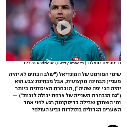
כדורסל נשים
נבחרת ישראל
יורוליג
ליגה ספרדית
טניס
VOD
מכבי תל אביב
מכבי חיפה
יורוקאפ
ליגה איטלקית
כדוריד
הפועל חולון
בית"ר ירושלים
רץ ברשת
ליגה צרפתית
כדורעף
הפועל ירושלים
מכבי תל אביב
ליגה הולנדית
שחייה
תוצאות
דני אבדיה
הפועל תל אביב
כריסטיאנו רונאלדו
|
Carlos Rodrigues/Getty Images
ליגה טורקית
ג'ודו
שינוי הפורמט של המונדיאל ("שלב הבתים לא יהיה
הפועל חיפה
לוח שידורים
מעניין מבחינה מקצועית, אבל מבחינת צבע הוא
ליגה סינית
אגרוף
יהיה הכי יפה שהיה"), הנבחרת האיכותית ביותר
הפועל באר שבע
ליגה ברזילאית
("גם הנבחרת השנייה של צרפת יכולה לזכות") —
ברחבה
ספורט אולימפי
ומי השחקן שבילה בדיסקוטק רגע לפני אחד
מכבי נתניה
ליגות נוספות
השערים הגדולים בתולדות גביע העולם?
UFC
"מעל הליגה" – פודקאסט
בני יהודה
היאבקות WWE