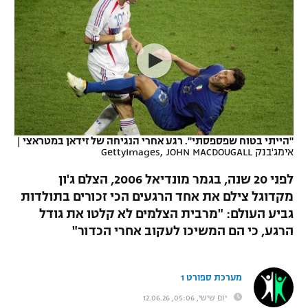
כדורסל נשים
נבחרת ישראל
יורוליג
ליגה ספרדית
טניס
VOD
מכבי תל אביב
מכבי חיפה
יורוקאפ
ליגה איטלקית
כדוריד
הפועל חולון
בית"ר ירושלים
רץ ברשת
ליגה צרפתית
כדורעף
הפועל ירושלים
מכבי תל אביב
ליגה הולנדית
שחייה
תוצאות
"הייתי בטוח שפספסתי". רגע אחרי הנגיחה של זידאן במטראצי
|
דני אבדיה
הפועל תל אביב
אימג'בנק GettyImages, JOHN MACDOUGALL
ליגה טורקית
ג'ודו
לפני 20 שנה, בגמר מונדיאל 2006, הצלם ג'ון
הפועל חיפה
לוח שידורים
מקדוגל צילם את אחד הרגעים הכי זכורים בתולדות
ליגה סינית
אגרוף
גביע העולם: "מרבית הצלמים לא קלטו את גודל
הפועל באר שבע
ליגה ברזילאית
הרגע, כי הם המשיכו לעקוב אחרי הכדור"
ברחבה
ספורט אולימפי
מכבי נתניה
ליגות נוספות
UFC
מערכת ספורט 1
"מעל הליגה" – פודקאסט
בני יהודה
יום שישי, 05:06, 12.06.26
היאבקות WWE