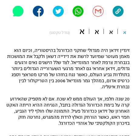
"מחצית בשכונה" – פודקאסט
אופניים
ספורט מוטורי
משתתפים וזוכים בפרסים
א
א
א
א
(גודל טקסט)
כדורמים
תקנון משתתפים וזוכים בפרסים
טניס
זינדין זידאן היה מגדולי שחקני הכדורגל בהיסטוריה, וכיום הוא
פוטבול אמריקאי NFL
מאמן מעוטר שמיועד לרשת את דידייה דשאן ולקבל את המושכות
תקנון עבור פעילות אלקטרה
בנבחרת צרפת לאחר המונדיאל. לצד שלל הישגים נאים ורגעים
גדולים, זידאן אחראי גם לאחד מרגעי השערורייה הגדולים ביותר
גיימינג E-Sports
בייסבול MLB
בתולדות גביע העולם, כאשר נגח בחזהו של מרקו מטראצי וספג
תקנון עבור פעילות ספורט 1 – "מרלן"
כרטיס אדום, במהלך גמר מונדיאל 2006 בין הטריקולור לבין
ספורט אתגרי ואקסטרים
נבחרת איטליה.
תנאי שימוש
20 שנה חלפו, אך העולם ממש לא שכח. אם לא מספיק שהאירוע
אומנויות לחימה
קרה על בימת הכדורגל הגדולה בתבל, הנגיחה ההיא הייתה האקט
מדיניות פרטיות
האחרון של זידאן ככדורגל פעיל. התמונה שלו חולף ליד הגביע,
גיימינג E-Sports
חפוי ראש, כאשר הורחק ונאלץ לרדת מהמגרש, נחרטה חזק
בזיכרון הקולקטיבי של אוהדי הכדורגל.
תקנון פעילות ספורט 1