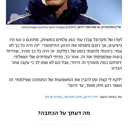
עדיין כולם זוכרים, 20 שנה אחרי. זידאן
|
אימג'בנק GettyImages, Quality Sport Images
לצדו של מקדוגל עבדו עוד 250 צלמים במשחק, מתוכם כ-50 היו
ביציעים, אך רובם פספסו את הרגע ההיסטורי. "זה היה כל כך לא
צפוי. כיוונתי ולחצתי בסוג של רפלקס. זה היה כל כך מהיר, שהייתי
בטוח שפספסתי את זה. אחר כך, פניתי לעמיתים שלי ושאלתי:
'ראיתם כמה מטורף זה היה?', אבל הם לא שמו לב כי עקבו אחר
הכדור.
"לקח לי קצת זמן להבין את המשמעות של התמונה שצילמתי. זה
נשאר רגע חזק מאוד, עד היום".
עוד באותו נושא:
זינדין זידאן
,
מרקו מטראצי
,
נבחרת צרפת
מה דעתך על הכתבה?