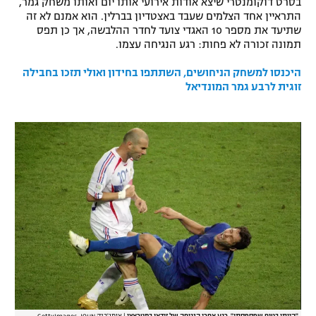
בסרט דוקומנטרי שיצא אודות אירועי אותו יום ואותו משחק גמר,
התראיין אחד הצלמים שעבד באצטדיון בברלין. הוא אמנם לא זה
רשיון להקרנה פומבית לבית עסק
שתיעד את מספר 10 האגדי צועד לחדר ההלבשה, אך כן תפס
תמונה זכורה לא פחות: רגע הנגיחה עצמו.
הצטרפות לחבילת הערוצים
היכנסו למשחק הניחושים, השתתפו בחידון ואולי תזכו בחבילה
לוח דרושים – ג'ובנט
זוגית לרבע גמר המונדיאל
תגיות
המגזין
"הייתי בטוח שפספסתי". רגע אחרי הנגיחה של זידאן במטראצי
|
אימג'בנק GettyImages, JOHN