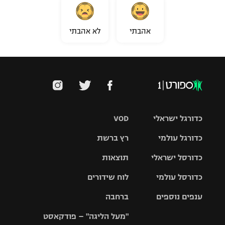
אהבתי
לא אהבתי
כדורגל ישראלי
VOD
כדורגל עולמי
רץ ברשת
ליגת העל
כדורסל ישראלי
תוצאות
ליגת
ליגה לאומית
האלופות
כדורסל עולמי
לוח שידורים
ליגת ווינר
סל
גביע הטוטו
ענפים נוספים
ברחבה
ליגה
NBA
אירופית
"מעל הליגה" – פודקאסט
ליגה לאומית
ליגיונרים
טניס