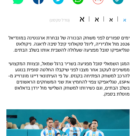
"מחצית בשכונה" – פודקאסט
אופניים
א
א
א
א
(גודל טקסט)
ספורט מוטורי
משתתפים וזוכים בפרסים
ימים ספורים לפני משחק הבכורה של נבחרת ארגנטינה במונדיאל
כדורמים
2026 מול אלג'יריה, ליונל סקאלוני קיבל סיבה לדאגה. ניקולאס
תקנון משתתפים וזוכים בפרסים
טניס
טגליאפיקו סובל מפציעה שעלולה להשבית אותו בשלב הבתים.
פוטבול אמריקאי NFL
תקנון עבור פעילות אלקטרה
המגן השמאלי סובל מפגיעה בשריר ברגל שמאל, ובצוות המקצועי
גיימינג E-Sports
ממשיכים לעקוב אחר מצבו לפני שיקבלו החלטה סופית בנוגע
בייסבול MLB
תקנון עבור פעילות ספורט 1 – "מרלן"
להרכב למשחק הפתיחה בקנזס. על פי העיתונאי דייגו מונרוייג מ-
ESPN, טגליאפיקו צפוי להחמיץ את שני המשחקים הראשונים
ספורט אתגרי ואקסטרים
בשלב הבתים, וגם כשירותו למשחק השלישי מול ירדן בדאלאס
תנאי שימוש
מוטלת בספק.
אומנויות לחימה
מדיניות פרטיות
גיימינג E-Sports
תקנון פעילות ספורט 1