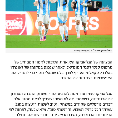
רשיון להקרנה פומבית לבית עסק
הצטרפות לחבילת הערוצים
לוח דרושים – ג'ובנט
תגיות
טגליאפיקו ולו צ'לסו
|
GettyImages
המגזין
הפציעה של טגליאפיקו היא אחת הסיבות לזימון המפתיע של
מרקוס סנסי לסגל המונדיאל, לאחר שנכנס במקומו של לאונרדו
באלרדי. סקאלוני העדיף לצרף בלם שמאלי נוסף כדי להגדיל את
האפשרויות בצד הזה של ההגנה.
טגליאפיקו עצמו עוד ניסה להרגיע אחרי משחק ההכנה האחרון
של ארגנטינה, כשאמר: "זה לא משהו שצריך לדאוג ממנו. אלה
דברים נורמליים שקורים במשחק, וטוב לעשות רוטציה בסגל.
עשיתי הכל כרגיל השבוע והרגשתי טוב". אלא שכעת, לפחות לפי
הדיווחים בארגנטינה, מצבו מדאיג יותר מכפי שנראה תחילה.