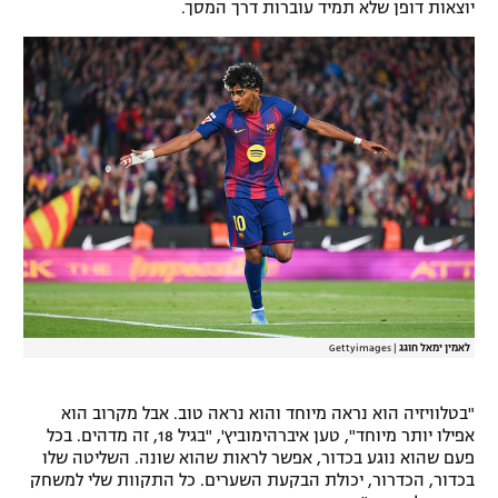
יוצאות דופן שלא תמיד עוברות דרך המסך.
רשיון להקרנה פומבית לבית עסק
הצטרפות לחבילת הערוצים
לוח דרושים – ג'ובנט
תגיות
המגזין
לאמין ימאל חוגג
|
Gettyimages
"בטלוויזיה הוא נראה מיוחד והוא נראה טוב. אבל מקרוב הוא
אפילו יותר מיוחד", טען איברהימוביץ', "בגיל 18, זה מדהים. בכל
פעם שהוא נוגע בכדור, אפשר לראות שהוא שונה. השליטה שלו
בכדור, הכדרור, יכולת הבקעת השערים. כל התקוות שלי למשחק