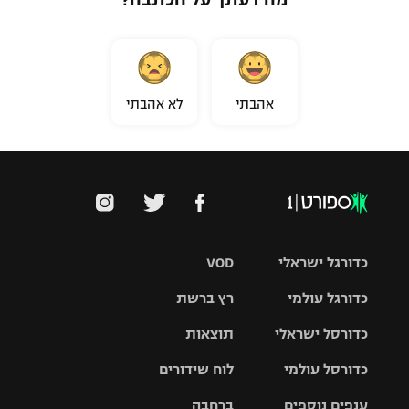
אהבתי
לא אהבתי
כדורגל ישראלי
VOD
כדורגל עולמי
רץ ברשת
ליגת העל
כדורסל ישראלי
תוצאות
ליגת
ליגה לאומית
האלופות
כדורסל עולמי
לוח שידורים
ליגת ווינר
סל
גביע הטוטו
ענפים נוספים
ברחבה
ליגה