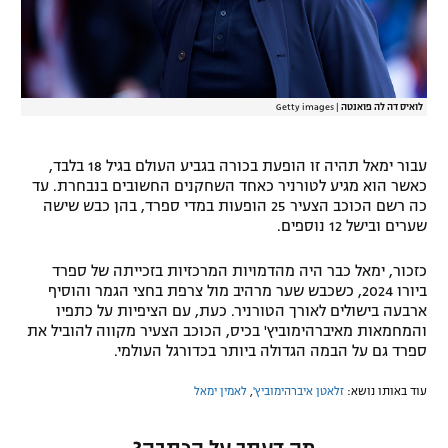
לואיס דה לה פואנטה
|
Getty images
עבור ימאל תהיה זו הופעת בכורה בגביע העולם בגיל 18 בלבד,
כאשר הוא מגיע לטורניר כאחד השחקנים החשובים בנבחרת. עד
כה רשם הכוכב הצעיר 25 הופעות במדי ספרד, בהן כבש שישה
שערים ובישל 12 נוספים.
כזכור, ימאל כבר היה מהדמויות המרכזיות בזכייתה של ספרד
ביורו 2024, כשכבש שער מרהיב מול צרפת בחצי הגמר והוסיף
ארבעה בישולים לאורך הטורניר. כעת, עם הציפיות על כתפיו
והמחמאות מאיברהימוביץ' בכיס, הכוכב הצעיר מקווה להוביל את
ספרד גם על הבמה הגדולה ביותר בכדורגל העולמי.
עוד באותו נושא:
זלאטן איברהימוביץ'
,
לאמין ימאל
מה דעתך על הכתבה?