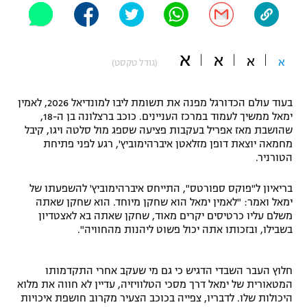
"מחצית בשכונה" – פודקאסט
אופניים
א
א
א
ספורט מוטורי
א
משתתפים וזוכים בפרסים
(גודל טקסט)
כדורמים
בעוד עולם הכדורגל מפנה את תשומת ליבו למונדיאל 2026, לאמין
תקנון משתתפים וזוכים בפרסים
טניס
ימאל ממשיך לעמוד במרכז העניינים. כוכב ברצלונה בן ה-18,
פוטבול אמריקאי NFL
שהושבת מאז אפריל בעקבות פציעה שספג מול סלטה ויגו, קיבל
תקנון עבור פעילות אלקטרה
מחמאה יוצאת דופן מזלאטן איברהימוביץ', רגע לפני פתיחת
גיימינג E-Sports
הטורניר.
בייסבול MLB
תקנון עבור פעילות ספורט 1 – "מרלן"
בריאיון ל"פוקס ספורטס", התייחס איברהימוביץ' להשפעתו של
ספורט אתגרי ואקסטרים
ימאל ואמר: "לאמין ימאל הוא שחקן מיוחד. הוא שחקן שאתה
תנאי שימוש
משלם עליו כרטיסים יקרים מאוד, שחקן שאתה בא לאצטדיון
אומנויות לחימה
בשבילו, ובזכותו אתה יכול פשוט ליהנות מהחוויה".
מדיניות פרטיות
גיימינג E-Sports
חלוץ העבר השבדי הדגיש כי גם מי שעקב אחרי התקדמותו
המטאורית של ימאל דרך מסכי הטלוויזיה, עדיין לא חווה את מלוא
תקנון פעילות ספורט 1
היכולות שלו. לדבריו, צפייה בכוכב הצעיר מקרוב חושפת איכויות