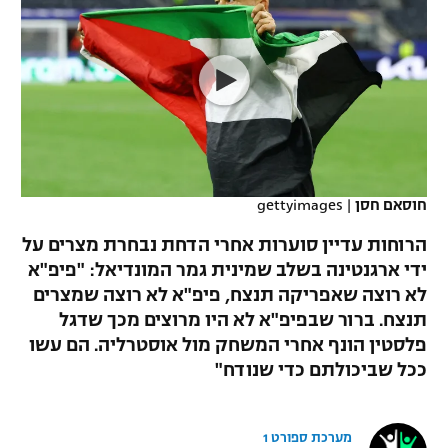
כדורסל נשים
נבחרת ישראל
יורוליג
ליגה ספרדית
טניס
VOD
מכבי תל אביב
מכבי חיפה
יורוקאפ
ליגה איטלקית
כדוריד
הפועל חולון
בית"ר ירושלים
רץ ברשת
ליגה צרפתית
כדורעף
הפועל ירושלים
מכבי תל אביב
ליגה הולנדית
שחייה
תוצאות
חוסאם חסן
|
gettyimages
דני אבדיה
הפועל תל אביב
ליגה טורקית
הרוחות עדיין סוערות אחרי הדחת נבחרת מצרים על
ג'ודו
הפועל חיפה
ידי ארגנטינה בשלב שמינית גמר המונדיאל: "פיפ"א
לוח שידורים
ליגה סינית
לא רוצה שאפריקה תנצח, פיפ"א לא רוצה שמצרים
אגרוף
הפועל באר שבע
תנצח. ברור שבפיפ"א לא היו מרוצים מכך שדגל
ליגה ברזילאית
ברחבה
פלסטין הונף אחרי המשחק מול אוסטרליה. הם עשו
ספורט אולימפי
מכבי נתניה
ככל שביכולתם כדי שנודח"
ליגות נוספות
UFC
"מעל הליגה" – פודקאסט
בני יהודה
מערכת ספורט 1
היאבקות WWE