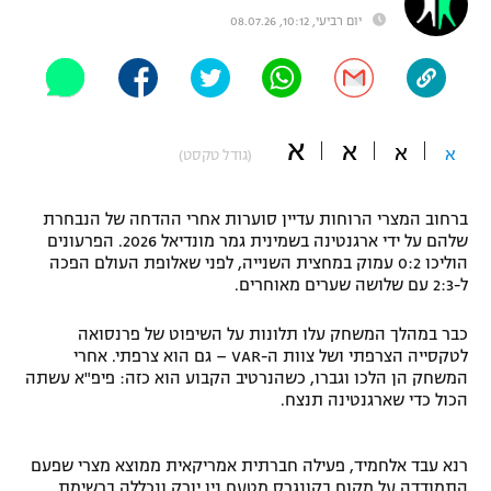
יום רביעי, 10:12, 08.07.26
"מחצית בשכונה" – פודקאסט
אופניים
ספורט מוטורי
משתתפים וזוכים בפרסים
א
א
כדורמים
א
א
(גודל טקסט)
תקנון משתתפים וזוכים בפרסים
טניס
פוטבול אמריקאי NFL
ברחוב המצרי הרוחות עדיין סוערות אחרי ההדחה של הנבחרת
תקנון עבור פעילות אלקטרה
שלהם על ידי ארגנטינה בשמינית גמר מונדיאל 2026. הפרעונים
גיימינג E-Sports
בייסבול MLB
הוליכו 0:2 עמוק במחצית השנייה, לפני שאלופת העולם הפכה
תקנון עבור פעילות ספורט 1 – "מרלן"
ל-2:3 עם שלושה שערים מאוחרים.
ספורט אתגרי ואקסטרים
תנאי שימוש
כבר במהלך המשחק עלו תלונות על השיפוט של פרנסואה
לטקסייה הצרפתי ושל צוות ה-VAR – גם הוא צרפתי. אחרי
אומנויות לחימה
המשחק הן הלכו וגברו, כשהנרטיב הקבוע הוא כזה: פיפ"א עשתה
מדיניות פרטיות
הכול כדי שארגנטינה תנצח.
גיימינג E-Sports
תקנון פעילות ספורט 1
רנא עבד אלחמיד, פעילה חברתית אמריקאית ממוצא מצרי שפעם
התמודדה על מקום בקונגרס מטעם ניו יורק ונכללה ברשימת