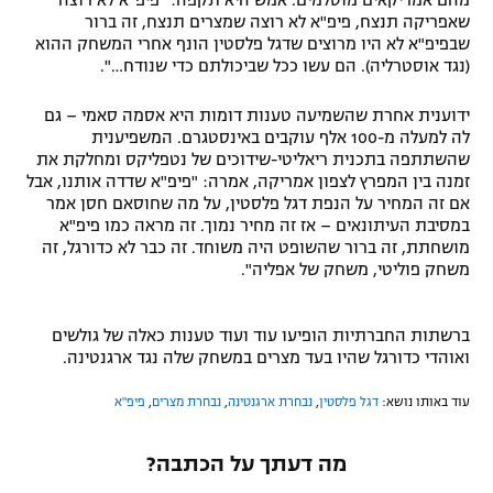
שאפריקה תנצח, פיפ"א לא רוצה שמצרים תנצח, זה ברור
שבפיפ"א לא היו מרוצים שדגל פלסטין הונף אחרי המשחק ההוא
(נגד אוסטרליה). הם עשו ככל שביכולתם כדי שנודח…".
ידוענית אחרת שהשמיעה טענות דומות היא אסמה סאמי – גם
לה למעלה מ-100 אלף עוקבים באינסטגרם. המשפיענית
שהשתתפה בתכנית ריאליטי-שידוכים של נטפליקס ומחלקת את
זמנה בין המפרץ לצפון אמריקה, אמרה: "פיפ"א שדדה אותנו, אבל
אם זה המחיר על הנפת דגל פלסטין, על מה שחוסאם חסן אמר
במסיבת העיתונאים – אז זה מחיר נמוך. זה מראה כמו פיפ"א
מושחתת, זה ברור שהשופט היה משוחד. זה כבר לא כדורגל, זה
משחק פוליטי, משחק של אפליה".
ברשתות החברתיות הופיעו עוד ועוד טענות כאלה של גולשים
ואוהדי כדורגל שהיו בעד מצרים במשחק שלה נגד ארגנטינה.
עוד באותו נושא:
דגל פלסטין
,
נבחרת ארגנטינה
,
נבחרת מצרים
,
פיפ"א
מה דעתך על הכתבה?