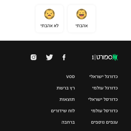
אהבתי
לא אהבתי
כדורגל ישראלי
VOD
כדורגל עולמי
רץ ברשת
ליגת העל
כדורסל ישראלי
תוצאות
ליגת
ליגה לאומית
האלופות
כדורסל עולמי
לוח שידורים
ליגת ווינר
סל
גביע הטוטו
ענפים נוספים
ברחבה
ליגה
NBA
אירופית