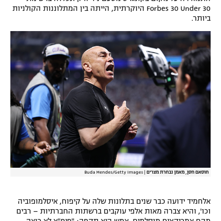
Forbes 30 Under 30 היוקרתית, הייתה בין המתלוננות הקולניות
רשיון להקרנה פומבית לבית עסק
ביותר.
הצטרפות לחבילת הערוצים
לוח דרושים – ג'ובנט
תגיות
המגזין
חוסאם חסן, מאמן נבחרת מצרים
|
Buda Mendes/Getty Images
אלחמיד ידועה כבר שנים בתלונות שלה על קיפוח, איסלמופוביה
וכו', והיא צברה מאות אלפי עוקבים ברשתות החברתיות – רבים
מהם אמריקאים מוסלמים. אמש היא תקפה: "פיפ"א לא רוצה