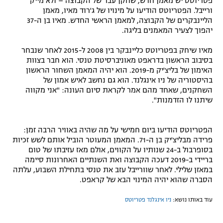
פטריוטס יש מאמן חדש, שחקן עבר של הקבוצה – ולא מייק
ורייבל. הפטריוטס הודיעו על מינויו של ג'רוד מאיו, מאמן
רשיון להקרנה פומבית לבית עסק
הליינבקרים של הקבוצה, למאמן הראשי החדש. מאיו בן ה-37
יהפוך לצעיר המאמנים בליגה.
הצטרפות לחבילת הערוצים
מאיו שיחק בפטריוטס כליינבקר בין 2008 ל-2015 לאחר שנבחר
לוח דרושים – ג'ובנט
בסיבוב הראשון בדראפט מאוניברסיטת טנסי. הוא חבר בצוות
האימון של בליצ'יק מ-2019. הוא יהיה המאמן השחור הראשון
בהיסטוריה של ניו אינגלנד. הוא גם נחשב לאיש אמון של
תגיות
השחקנים, שאחד מהם אמר לקראת סיום העונה: "אני מקווה
שיתנו לו הזדמנות".
המגזין
הפטריוטס הודיעו ביום חמישי על מה שהיה באוויר הרבה זמן:
פרידה מבליצ'יק בן ה-71. המאמן המעוטר הוביל אותם לשש זכיות
בסופרבול ב-24 שנותיו על הקווים, אולם מאז עזיבתו של טום
בריידי ב-2019 דעכה הקבוצה ואת השנתיים האחרונות סיימה
במאזן שלילי. לאחר שוורייבל עזב את טנסי בתחילת השבוע, עלתה
הסברה שהוא יהיה המינוי הבא של קראפט.
עוד באותו נושא:
ניו אינגלנד פטריוטס