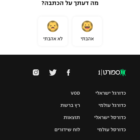
מה דעתך על הכתבה?
אהבתי
לא אהבתי
כדורגל ישראלי
VOD
כדורגל עולמי
רץ ברשת
ליגת העל
כדורסל ישראלי
תוצאות
ליגת
ליגה לאומית
האלופות
כדורסל עולמי
לוח שידורים
ליגת ווינר
סל
גביע הטוטו