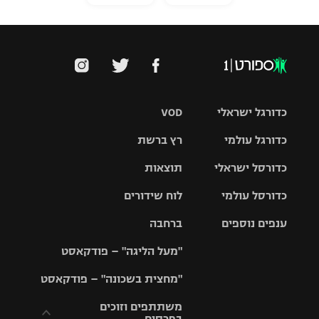
כדורגל ישראלי
VOD
כדורגל עולמי
רץ ברשת
ליגת העל
כדורסל ישראלי
תוצאות
ליגת
ליגה לאומית
האלופות
כדורסל עולמי
לוח שידורים
ליגת ווינר
סל
גביע הטוטו
ענפים נוספים
ברחבה
ליגה
NBA
אירופית
"מעל הליגה" – פודקאסט
ליגה לאומית
ליגיונרים
טניס
יורוליג
ליגה אנגלית
"מחצית בשכונה" – פודקאסט
כדורסל נשים
גביע המדינה
כדוריד
יורוקאפ
ליגה גרמנית
משתתפים וזוכים
בפרסים