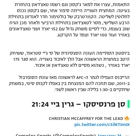
התאמות, עצרו את למאר ג'קסון וגם רשמו טאצ'דאון בהחזרת
בעיטה. המחצית השנייה הייתה סיפור אחר, שם ג'קסון נכנס
לחלוטין לשליטה. הקוורטרבק של בולטימור חדר לאנדזון בתחילת
הרבע השלישי, מסר לטאצ'דאון בתחילת הרביעי ולאחר מכן הגיח
שוב בעצמו, כדי לסיים משחק גדול עם 152 יארד ושני טאצ'דאונים
באוויר ועוד 100 יארד וצמד על הקרקע.
ביוסטון הסתיימה העונה הסצסיונית של סי ג'יי סטראוד, ששיחק
היטב במחצית הראשונה אבל הלך לאיבוד בשנייה. הוא סגר 175
יארד באוויר , כשהוא מסיים ללא טאצ'דאון או איבוד.
הרייבנס העפילו לגמר ה-AFC לראשונה מאז עונת הסופרבול
ב-2011, שם תחכה להם המנצחת בין באפלו לקנזס סיטי, במשחק
שיתקיים ב-1:30 בלילה שבין ראשון לשני.
סן פרנסיסקו – גרין ביי 21:24
CHRISTIAN MCCAFFREY FOR THE LEAD
pic.twitter.com/c5ilKTImIX