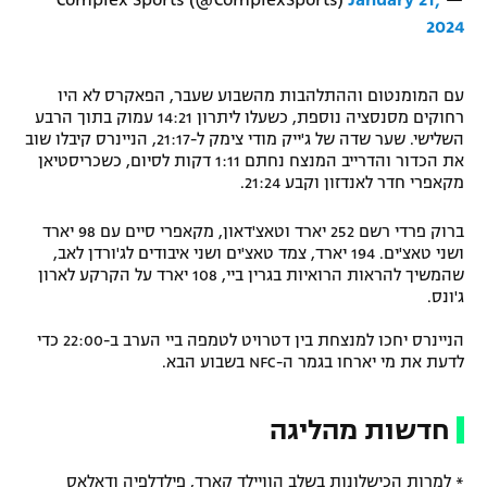
January 21,
— Complex Sports (@ComplexSports)
2024
עם המומנטום וההתלהבות מהשבוע שעבר, הפאקרס לא היו
רחוקים מסנסציה נוספת, כשעלו ליתרון 14:21 עמוק בתוך הרבע
השלישי. שער שדה של ג'ייק מודי צימק ל-21:17, הניינרס קיבלו שוב
את הכדור והדרייב המנצח נחתם 1:11 דקות לסיום, כשכריסטיאן
מקאפרי חדר לאנדזון וקבע 21:24.
ברוק פרדי רשם 252 יארד וטאצ'דאון, מקאפרי סיים עם 98 יארד
ושני טאצ'ים. 194 יארד, צמד טאצ'ים ושני איבודים לג'ורדן לאב,
שהמשיך להראות הרואיות בגרין ביי, 108 יארד על הקרקע לארון
ג'ונס.
הניינרס יחכו למנצחת בין דטרויט לטמפה ביי הערב ב-22:00 כדי
לדעת את מי יארחו בגמר ה-NFC בשבוע הבא.
חדשות מהליגה
* למרות הכישלונות בשלב הוויילד קארד, פילדלפיה ודאלאס