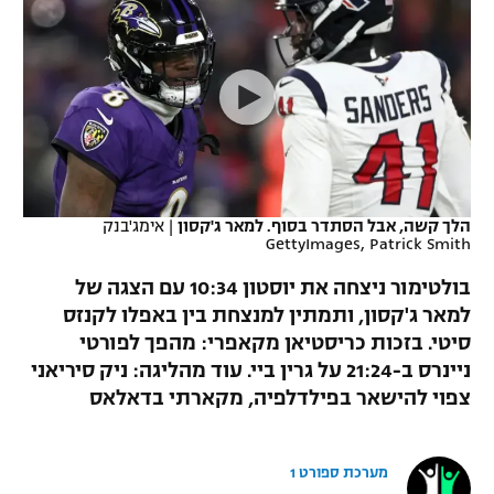
כדורסל נשים
נבחרת ישראל
יורוליג
ליגה ספרדית
טניס
VOD
מכבי תל אביב
מכבי חיפה
יורוקאפ
ליגה איטלקית
כדוריד
הפועל חולון
בית"ר ירושלים
רץ ברשת
ליגה צרפתית
כדורעף
הפועל ירושלים
מכבי תל אביב
ליגה הולנדית
שחייה
תוצאות
הלך קשה, אבל הסתדר בסוף. למאר ג'קסון
|
אימג'בנק
דני אבדיה
הפועל תל אביב
GettyImages, Patrick Smith
ליגה טורקית
ג'ודו
בולטימור ניצחה את יוסטון 10:34 עם הצגה של
הפועל חיפה
לוח שידורים
למאר ג'קסון, ותמתין למנצחת בין באפלו לקנזס
ליגה סינית
אגרוף
סיטי. בזכות כריסטיאן מקאפרי: מהפך לפורטי
הפועל באר שבע
ליגה ברזילאית
ניינרס ב-21:24 על גרין ביי. עוד מהליגה: ניק סיריאני
ברחבה
ספורט אולימפי
צפוי להישאר בפילדלפיה, מקארתי בדאלאס
מכבי נתניה
ליגות נוספות
UFC
"מעל הליגה" – פודקאסט
בני יהודה
מערכת ספורט 1
היאבקות WWE