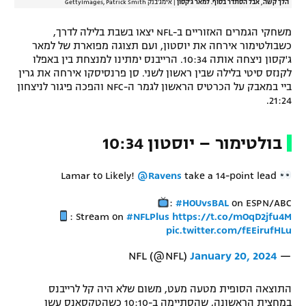
הלך קשה, אבל הסתדר בסוף. למאר ג'קסון
|
אימג'בנק GettyImages, Patrick Smith
רשיון להקרנה פומבית לבית עסק
משחקי הגמרים האזוריים ב-NFL יצאו בשבת בלילה לדרך,
כשבולטימור אירחה את יוסטון, ועם תצוגה מפוארת של למאר
הצטרפות לחבילת הערוצים
ג'קסון ניצחה אותה 10:34. הרייבנס ימתינו למנצחת בין באפלו
לקנזס סיטי בלילה שבין ראשון לשני. סן פרנסיסקו אירחה את גרין
לוח דרושים – ג'ובנט
ביי במאבק על הכרטיס הראשון לגמר ה-NFC והפכה פיגור לניצחון
21:24.
תגיות
בולטימור – יוסטון 10:34
המגזין
Lamar to Likely!
@Ravens
take a 14-point lead
:
#HOUvsBAL
on ESPN/ABC
: Stream on
#NFLPlus
https://t.co/mOqD2jfu4M
pic.twitter.com/fEEirufHLu
January 20, 2024
— NFL (@NFL)
התוצאה הסופית מטעה מעט, משום שלא היה קל לרייבנס
במחצית הראשונה, שהסתיימה ב-10:10 כשהטקסאנס עשו