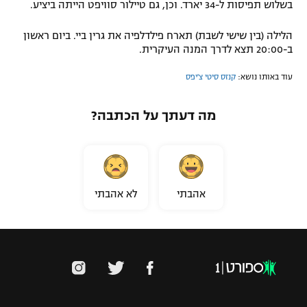
בשלוש תפיסות ל-34 יארד. וכן, גם טיילור סוויפט הייתה ביציע.
רשיון להקרנה פומבית לבית עסק
הלילה (בין שישי לשבת) תארח פילדלפיה את גרין ביי. ביום ראשון
ב-20:00 תצא לדרך המנה העיקרית.
הצטרפות לחבילת הערוצים
עוד באותו נושא:
קנזס סיטי צ'יפס
לוח דרושים – ג'ובנט
מה דעתך על הכתבה?
תגיות
המגזין
אהבתי
לא אהבתי