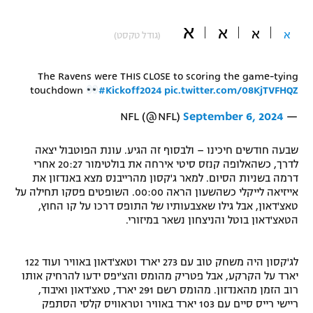
"מחצית בשכונה" – פודקאסט
א
אופניים
א
א
א
(גודל טקסט)
ספורט מוטורי
משתתפים וזוכים בפרסים
The Ravens were THIS CLOSE to scoring the game-tying
touchdown
#Kickoff2024
pic.twitter.com/08KjTVFHQZ
כדורמים
תקנון משתתפים וזוכים בפרסים
טניס
September 6, 2024
— NFL (@NFL)
פוטבול אמריקאי NFL
תקנון עבור פעילות אלקטרה
שבעה חודשים חיכינו – ולבסוף זה הגיע. עונת הפוטבול יצאה
גיימינג E-Sports
בייסבול MLB
לדרך, כשהאלופה קנזס סיטי אירחה את בולטימור 20:27 אחרי
תקנון עבור פעילות ספורט 1 – "מרלן"
דרמה בשניות הסיום. למאר ג'קסון מהרייבנס מצא באנדזון את
אייזיאה לייקלי כשהשעון הראה 00:00. השופטים פסקו תחילה על
ספורט אתגרי ואקסטרים
טאצ'דאון, אבל גילו שאצבעותיו של התופס דרכו על קו החוץ,
תנאי שימוש
הטאצ'דאון בוטל והניצחון נשאר במיזורי.
אומנויות לחימה
מדיניות פרטיות
לג'קסון היה משחק טוב עם 273 יארד וטאצ'דאון באוויר ועוד 122
גיימינג E-Sports
יארד על הקרקע, אבל פטריק מהומס והצ'יפס ידעו להרחיק אותו
רוב הזמן מהאנדזון. מהומס רשם 291 יארד, טאצ'דאון ואיבוד,
תקנון פעילות ספורט 1
ריישי רייס סיים עם 103 יארד באוויר וטראוויס קלסי הסתפק