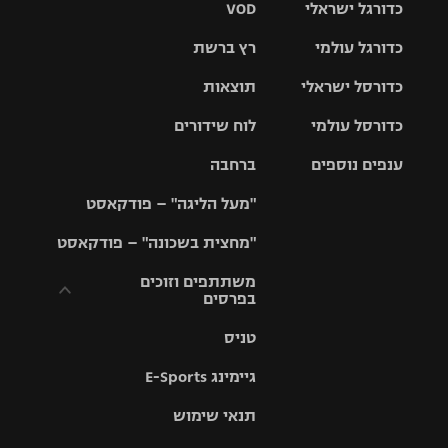
כדורגל ישראלי
VOD
כדורגל עולמי
רץ ברשת
ליגת העל
כדורסל ישראלי
תוצאות
ליגת
ליגה לאומית
האלופות
כדורסל עולמי
לוח שידורים
ליגת ווינר
סל
גביע הטוטו
ענפים נוספים
ברחבה
ליגה
NBA
אירופית
"מעל הליגה" – פודקאסט
ליגה לאומית
ליגיונרים
טניס
יורוליג
ליגה אנגלית
"מחצית בשכונה" – פודקאסט
כדורסל נשים
גביע המדינה
כדוריד
יורוקאפ
ליגה גרמנית
משתתפים וזוכים
בפרסים
מכבי תל
נבחרת
כדורעף
אביב
ישראל
ליגה
טניס
ספרדית
תקנון משתתפים
שחייה
הפועל חולון
מכבי חיפה
וזוכים בפרסים
גיימינג E-Sports
ליגה
איטלקית
ג'ודו
הפועל
בית"ר
תנאי שימוש
תקנון עבור פעילות
ירושלים
ירושלים
אלקטרה