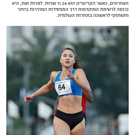
האחרונים, כאשר הקריטריון הוא 11.24 שניות. למרות זאת, היא
רשיון להקרנה פומבית לבית עסק
נכנסה לרשימת המוקדמות דרך המפסידות המהירות ביותר
ותשתתף לראשונה בתחרות העולמית.
הצטרפות לחבילת הערוצים
לוח דרושים – ג'ובנט
תגיות
המגזין