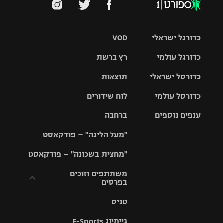
כדורגל ישראלי
VOD
כדורגל עולמי
רץ ברשת
ליגת העל
כדורסל ישראלי
תוצאות
ליגת
ליגה לאומית
האלופות
כדורסל עולמי
לוח שידורים
ליגת ווינר
סל
גביע הטוטו
ענפים נוספים
ברחבה
ליגה
NBA
אירופית
"מעל הליגה" – פודקאסט
ליגה לאומית
ליגיונרים
טניס
יורוליג
ליגה אנגלית
"מחצית בשכונה" – פודקאסט
כדורסל נשים
גביע המדינה
כדוריד
יורוקאפ
ליגה גרמנית
משתתפים וזוכים
בפרסים
מכבי תל
נבחרת
כדורעף
אביב
ישראל
ליגה
טניס
ספרדית
תקנון משתתפים
שחייה
הפועל חולון
מכבי חיפה
וזוכים בפרסים
גיימינג E-Sports