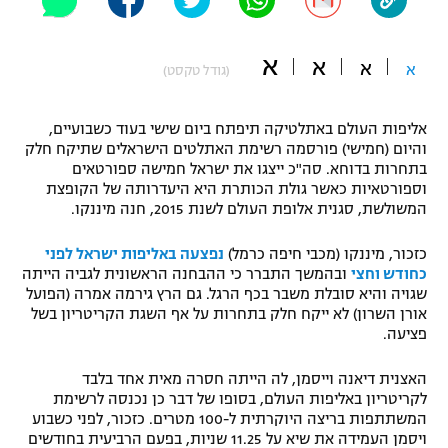
"מחצית בשכונה" – פודקאסט
אופניים
א
א
א
א
(גודל טקסט)
ספורט מוטורי
משתתפים וזוכים בפרסים
אליפות העולם באתלטיקה תיפתח ביום שישי בעוד כשבועיים,
כדורמים
והיום (חמישי) פורסמה רשימת האתלטים הישראלים שתיקח חלק
תקנון משתתפים וזוכים בפרסים
טניס
בתחרות בדוחא. סה"כ ייצגו את ישראל חמישה ספורטאים
פוטבול אמריקאי NFL
וספורטאיות כאשר גולת הכותרת היא היעדרותה של הקופצת
תקנון עבור פעילות אלקטרה
המשולשת, סגנית אלופת העולם לשנת 2015, חנה מיננקו.
גיימינג E-Sports
בייסבול MLB
תקנון עבור פעילות ספורט 1 – "מרלן"
כזכור, מיננקו (מכבי חיפה כרמל)
נפצעה באליפות ישראל לפני
כחודש וחצי
ובהמשך התברר כי ההבחנה הראשונית לגביה הייתה
ספורט אתגרי ואקסטרים
שגויה והיא סובלת משבר בכף הרגל. גם הרץ גירמה אמרה (הפועל
תנאי שימוש
אורן השרון) לא ייקח חלק בתחרות על אף השגת הקריטריון בשל
אומנויות לחימה
פציעה.
מדיניות פרטיות
גיימינג E-Sports
האצנית דיאנה וייסמן, לה הייתה חסרה מאית אחד בלבד
לקריטריון באליפות העולם, בסופו של דבר כן נכנסה לרשימת
המשתתפות בריצה היוקרתית ל-100 מטרים. כזכור, לפני כשבוע
תקנון פעילות ספורט 1
ויסמן העמידה את שיא על 11.25 שניות, בפעם הרביעית בחודשים