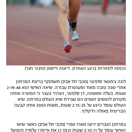
נכנסה לתחרות ברגע האחרון. דיאנה וייסמן (טיבור חגר)
לונה צ'מטאי סלפטר (מכבי תל אביב) תשתתף בריצת המרתון
אחרי שנה טובה מאוד ומעוטרת עבורה. שיאה האישי הוא 2:19:46
שעות. בעלה ומאמנה, דן סלפטר, הצהיר בעבר כי המטרה אותה
מקווים להגשים השנים הם שבירת שיא העולם במרתון. שיא
העולם עומד כרגע על 2:15:25 שעות, משנת 2003 אותו קבעה
הבריטית פאולה רדקליף.
במרתון הגברים ירוצו מארו טפרי (מכבי תל אביב) כאשר שיאו
האישי עומד על 2:10:11 שעות וכמו כן את איימרו עלמיה (הפועל