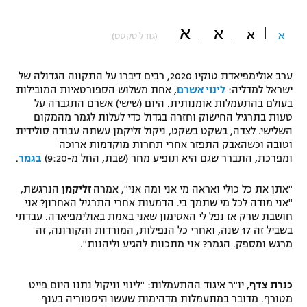
"מחצית בשכונה" – פודקאסט
אופניים
א
א
א
א
(גודל טקסט)
ספורט מוטורי
משתתפים וזוכים בפרסים
ערב אולימפיאדת טוקיו 2020, רבים דיברו על התקווה הגדולה של
ישראל למדליה:
לינוי אשרם
, אחת משלוש הספורטאיות המובילות
כדורמים
בעולם בהתעמלות אומנותית. היום (שישי) אשרם התגברה על
תקנון משתתפים וזוכים בפרסים
טניס
טעות בתרגיל החישוק וחזרה בגדול כדי לעלות לגמר מהמקום
פוטבול אמריקאי NFL
השלישי. לצדה, בשקט בשקט, ניקול זליקמן עשתה עבודה סולידית
תקנון עבור פעילות אלקטרה
וטובה וכשהאבק התפזר אחרי תחרות מוקדמות ארוכה
גיימינג E-Sports
ומפרכת, התברר שגם היא תופיע מחר (שבת, החל מ-9:20)
בגמר
.
בייסבול MLB
תקנון עבור פעילות ספורט 1 – "מרלן"
"אתן את כל כולי ואראה מי אני ומה אני", אמרה
זליקמן
הנרגשת,
ספורט אתגרי ואקסטרים
"אני מודה לכל מי שתמך בי. הדמעות אחרי התרגיל האחרון? אני
תנאי שימוש
חושבת שרק אז נפל לי האסימון שאני באמת באולימפיאדה. עבדתי
אומנויות לחימה
בשביל זה 17 שנה, ואחרי כל הנפילות, המורדות והקורונה, זה
מרגש ומספק. הגמר? אני מתכוות להגיע וליהנות".
מדיניות פרטיות
גיימינג E-Sports
כנרת צדף
, יו"ר איגוד ההתעמלות: "לינוי וניקול נתנו היום פייט
תקנון פעילות ספורט 1
מטורף. מדובר במתעמלות מדהימות שעשו היסטוריה בענף