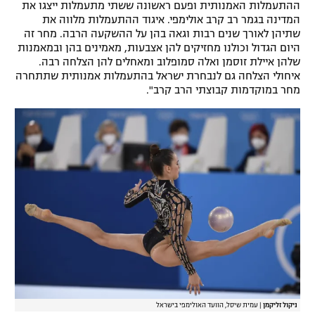
ההתעמלות האמנותית ופעם ראשונה ששתי מתעמלות ייצגו את
רשיון להקרנה פומבית לבית עסק
המדינה בגמר רב קרב אולימפי. איגוד ההתעמלות מלווה את
שתיהן לאורך שנים רבות וגאה בהן על ההשקעה הרבה. מחר זה
היום הגדול וכולנו מחזיקים להן אצבעות, מאמינים בהן ובמאמנות
הצטרפות לחבילת הערוצים
שלהן איילת זוסמן ואלה סמופלוב ומאחלים להן הצלחה רבה.
איחולי הצלחה גם לנבחרת ישראל בהתעמלות אמנותית שתתחרה
לוח דרושים – ג'ובנט
מחר במוקדמות קבוצתי הרב קרב".
תגיות
המגזין
ניקול זליקמן
|
עמית שיסל, הוועד האולימפי בישראל