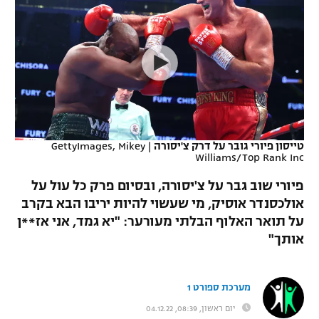
כדורסל נשים
נבחרת ישראל
יורוליג
ליגה ספרדית
טניס
VOD
מכבי תל אביב
מכבי חיפה
יורוקאפ
ליגה איטלקית
כדוריד
הפועל חולון
בית"ר ירושלים
רץ ברשת
ליגה צרפתית
כדורעף
הפועל ירושלים
מכבי תל אביב
ליגה הולנדית
שחייה
תוצאות
טייסון פיורי גובר על דרק צ'יסורה
|
GettyImages, Mikey
דני אבדיה
הפועל תל אביב
Williams/Top Rank Inc
ליגה טורקית
ג'ודו
פיורי שוב גבר על צ'יסורה, ובסיום פרק כל עול על
הפועל חיפה
לוח שידורים
אולכסנדר אוסיק, מי שעשוי להיות יריבו הבא בקרב
ליגה סינית
אגרוף
על תואר האלוף הבלתי מעורער: "יא גמד, אני אז**ן
הפועל באר שבע
ליגה ברזילאית
אותך"
ברחבה
ספורט אולימפי
מכבי נתניה
ליגות נוספות
UFC
מערכת ספורט 1
"מעל הליגה" – פודקאסט
בני יהודה
יום ראשון, 08:39, 04.12.22
היאבקות WWE