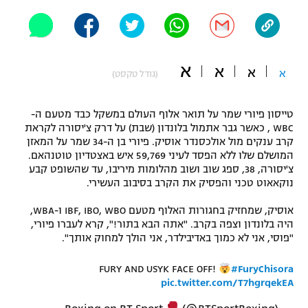
"מחצית בשכונה" – פודקאסט
אופניים
ספורט מוטורי
משתתפים וזוכים בפרסים
א
א
א
א
(גודל טקסט)
כדורמים
תקנון משתתפים וזוכים בפרסים
טניס
טייסון פיורי שמר על תואר אלוף העולם במשקל כבד מטעם ה-
פוטבול אמריקאי NFL
WBC , כאשר גבר אתמול בלונדון (שבת) על דרק צ'יסורה לקראת
תקנון עבור פעילות אלקטרה
קרב ענקים מול אולכסנדר אוסיק. פיורי בן ה-34 שמר על המאזן
המושלם שלו ללא הפסד לעיני 59,769 איש באצטדיון טוטנהאם.
גיימינג E-Sports
בייסבול MLB
צ'יסורה, 38, ספג שוב ושוב מהלומות מיריבו, עד שהשופט קבע
תקנון עבור פעילות ספורט 1 – "מרלן"
נוקאאוט טכני והפסיק את הקרב בסיבוב העשירי.
ספורט אתגרי ואקסטרים
תנאי שימוש
אוסיק, שמחזיק בחגורות האלוף מטעם IBF, IBO, WBO ו-WBA,
היה בלונדון וצפה בקרב. "אתה הבא בתור!", קרא לעברו פיורי,
אומנויות לחימה
"פוסי, אני לא כמוך באדיבילדר, אני הולך למחוק אותך".
מדיניות פרטיות
גיימינג E-Sports
FURY AND USYK FACE OFF!
#FuryChisora
pic.twitter.com/T7hgrqekEA
תקנון פעילות ספורט 1