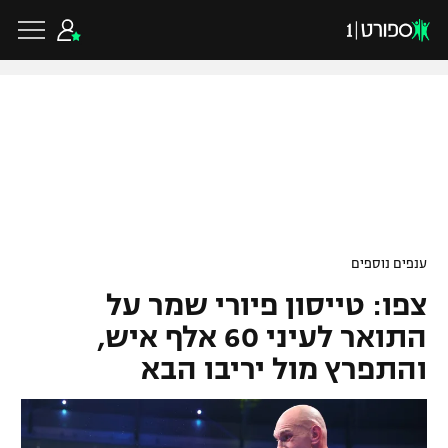
כדורגל ישראלי
ליגת העל
כדורגל עולמי
ענפים נוספים
ליגה לאומית
צפו: טייסון פיורי שמר על
ליגת האלופות
כדורסל ישראלי
גביע הטוטו
התואר לעיני 60 אלף איש,
ליגה אירופית
והתפרץ מול יריבו הבא
ליגת ווינר סל
ליגיונרים
כדורסל עולמי
ליגה אנגלית
ליגה לאומית
גביע המדינה
NBA
ליגה גרמנית
ענפים נוספים