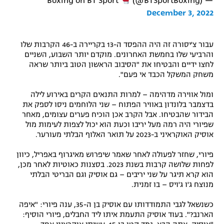
(@BTSportBoxing)
— Boxing on BT Sport
רשיון להקרנה פומבית לבית עסק
December 3, 2022
הצטרפות לחבילת הערוצים
עבור צ'יסורה זה היה ההפסד ה-13 בקריירה ב-46 הקרבות שלו
והרביעי שלו בחמשת האחרונים. מוקדם יותר השבוע, השניים
לוח דרושים – ג'ובנט
לחצו ידיים והבטיחו את "הסיבוב הראשון הטוב ביותר שראה
משחק המשקל הכבד אי פעם".
תגיות
ומול אווירה מדהימה – למרות התנאים הקרים באירוע לילה
בדצמבר בלונדון באוויר הפתוח – שני הלוחמים ניסו לספק את
המגזין
הבידור שהבטיחו. אבל הקרב אכן הוכיח פערים עצומים, מאחר
שפיורי היה רמה מעל יריבו וכעת הוא יכול לצפות לעימות מול
אוסיק האוקראיני ב-2023 על תואר האלוף הבלתי מעורער.
פיורי, שחזר לפעולה לאחר שאמר שיפרוש מאיגרוף באפריל, כיוון
לפחות שלושה קרבות בשנת 2023. בסצנות כאוטיות לאחר מכן,
הוא קרא תיגר על שני יריבים – גם אוסיק וגם הבריטי הבלתי
מנוצח ג'ו ג'ויס – בו זמנית.
כשנשאל לגבי התמודדותו עם אוסיק בן ה-35, ענה פיורי: "איפה
הארנב?". בעוד אוסיק התעמת איתו ליד החבלים, פיורי הוסיף: