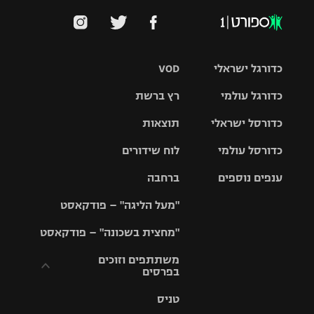
כדורגל ישראלי
VOD
כדורגל עולמי
רץ ברשת
ליגת העל
כדורסל ישראלי
תוצאות
ליגת
ליגה לאומית
האלופות
כדורסל עולמי
לוח שידורים
ליגת ווינר
סל
גביע הטוטו
ענפים נוספים
ברחבה
ליגה
NBA
אירופית
"מעל הליגה" – פודקאסט
ליגה לאומית
ליגיונרים
טניס
יורוליג
ליגה אנגלית
"מחצית בשכונה" – פודקאסט
כדורסל נשים
גביע המדינה
כדוריד
יורוקאפ
ליגה גרמנית
משתתפים וזוכים
בפרסים
מכבי תל
נבחרת
כדורעף
אביב
ישראל
ליגה
טניס
ספרדית
תקנון משתתפים