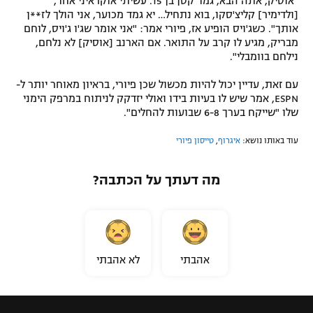
"אוסיק, אתה הבא, גמד קטן בן 15. עשיתי אוקראיני אחד,
[ולדימיר] קליצ'סקו, בוא נתחיל… יא גמד מכוער, אני הולך לז**ן
אותך". כשג'ויס הופיע אז, פיורי אמר: "אני אומר שג'ו ג'ויס, לוחם
מבריק, מגיע לו קרב על התואר. אם הארנב [אוסיק] לא נלחם,
נילחם בוומבלי".
עם זאת, עדיין יכול להיות מכשול שכן פיורי, בראיון מאוחר יותר ל-
ESPN, אמר שיש לו בעיות בידו ואולי יזדקק לניתוח במרפק הימני
שלו "שייקח בערך 6-8 שבועות להחלים".
עוד באותו נושא:
איגרוף
,
טייסון פיורי
מה דעתך על הכתבה?
אהבתי
לא אהבתי