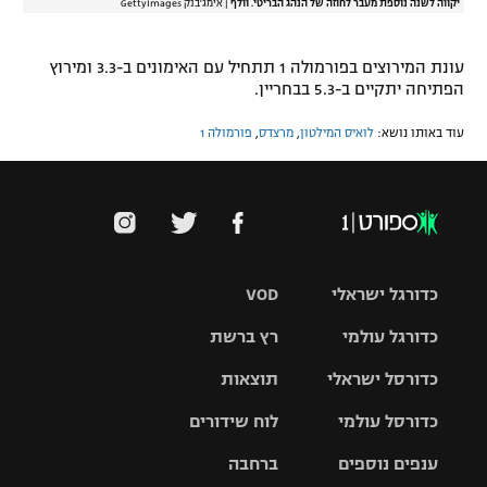
יקווה לשנה נוספת מעבר לחוזה של הנהג הבריטי. וולף
|
אימג'בנק GettyImages
עונת המירוצים בפורמולה 1 תתחיל עם האימונים ב-3.3 ומירוץ
הפתיחה יתקיים ב-5.3 בבחריין.
עוד באותו נושא:
לואיס המילטון
,
מרצדס
,
פורמולה 1
כדורגל ישראלי
VOD
כדורגל עולמי
רץ ברשת
ליגת העל
כדורסל ישראלי
תוצאות
ליגת
ליגה לאומית
האלופות
כדורסל עולמי
לוח שידורים
ליגת ווינר
סל
גביע הטוטו
ענפים נוספים
ברחבה
ליגה
NBA
אירופית