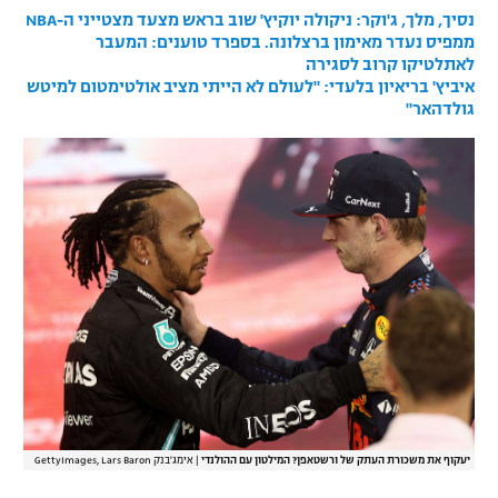
נסיך, מלך, ג'וקר: ניקולה יוקיץ' שוב בראש מצעד מצטייני ה-NBA
רשיון להקרנה פומבית לבית עסק
ממפיס נעדר מאימון ברצלונה. בספרד טוענים: המעבר
לאתלטיקו קרוב לסגירה
הצטרפות לחבילת הערוצים
איביץ' בריאיון בלעדי: "לעולם לא הייתי מציב אולטימטום למיטש
גולדהאר"
לוח דרושים – ג'ובנט
תגיות
המגזין
יעקוף את משכורת העתק של ורשטאפן? המילטון עם ההולנדי
|
אימג'בנק GettyImages, Lars Baron