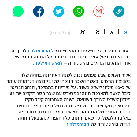
"מחצית בשכונה" – פודקאסט
אופניים
ספורט מוטורי
משתתפים וזוכים בפרסים
א
א
א
א
(גודל טקסט)
כדורמים
תקנון משתתפים וזוכים בפרסים
טניס
בעוד כחודש וחצי תצא עונת המירוצים של
הפורמולה 1
לדרך, אך
פוטבול אמריקאי NFL
כבר היום (רביעי) עולים דיווחים בבריטניה על החוזה החדש של
תקנון עבור פעילות אלקטרה
אחד הנהגים הגדולים בהיסטוריה –
לואיס המילטון.
גיימינג E-Sports
בייסבול MLB
אלוף העולם שבע פעמים נכנס לשנה האחרונה בחוזה שלו
תקנון עבור פעילות ספורט 1 – "מרלן"
בקבוצת מרצדס, כאשר השכר הנוכחי שלו בקבוצה הגרמנית עומד
ספורט אתגרי ואקסטרים
על כ-40 מיליון ליש"ט בשנה. על פי דיווח בממלכה, הנהג הבריטי
תנאי שימוש
קיבל הצעה להארכת חוזהו במרצדס עם שכר חסר תקדים של 62
מיליון ליש"ט. לצורך השוואה, בשנה האחרונה קיבל מקס
אומנויות לחימה
ורשטאפן מקבוצת רד בול רייסינג 60 מיליון יורו כולל בונוסים.
מדיניות פרטיות
החוזה החדש של הנהג הבריטי אינו כולל בונוסים, כמו זכייה
גיימינג E-Sports
באליפות למשל, כך שאם יחתום עליו יהפוך לנהג בעל החוזה
הגדול בהיסטוריה של
הפורמולה 1
.
תקנון פעילות ספורט 1