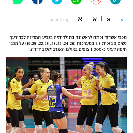
"מחצית בשכונה" – פודקאסט
אופניים
א
א
א
א
(גודל טקסט)
ספורט מוטורי
משתתפים וזוכים בפרסים
מכבי אשדוד זכתה לראשונה בתולדותיה בגביע המדינה לכדורעף
כדורמים
נשים,ב בזכות 1:3 במערכות (24:26, 25:22, 22:25, 19:25) על מכבי
תקנון משתתפים וזוכים בפרסים
טניס
חיפה לעיני כ-1,000 צופים באולם האנרבוקס בחדרה.
פוטבול אמריקאי NFL
תקנון עבור פעילות אלקטרה
גיימינג E-Sports
בייסבול MLB
תקנון עבור פעילות ספורט 1 – "מרלן"
ספורט אתגרי ואקסטרים
תנאי שימוש
אומנויות לחימה
מדיניות פרטיות
גיימינג E-Sports
תקנון פעילות ספורט 1