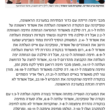
רשיון להקרנה פומבית לבית עסק
מחזיקות גביע המדינה. שחקניות מכבי אשדוד
|
אתר רשמי, לילך וייס רוזנברג, איגוד הכדורעף
הצטרפות לחבילת הערוצים
מכבי חיפה הייתה עם כדור הפתיחה במערכה הראשונה,
טופיקינה עם הנקודה הראשונה העלתה את אשדוד ראשונה על
לוח דרושים – ג'ובנט
הלוח ל-0:1, דה סילבה מאשדוד החטיאה הנחתה וחיפה השוותה
ל-2:2 אבל דה סילבה מיד תיקנה ובשתי נקודות רצופות העלתה
את אשדוד ל -2:4. המשחק הוסיף להיות צמוד כשביציע שמעו
תגיות
היטב את האוהדים של אשדוד, טופקינה עם אייס העלתה את
אשדוד ל-4:6, רום מאשדוד בנקודה נהדרת ליד הרשת העלתה
המגזין
ל-6:9. חיפה השוותה ל-12:12, אבל דה סילבה עם הנחתה יפה
העלתה את הקבוצה מהדרום ל-12:13, אשדוד לחצה על הדוושה
ועלתה ל-14:17, מאמן מכבי חיפה דראגן נסיץ' לקח פסק זמן,
וחיפה צימצמה ל-16:17. דה סילבה מאשדוד העלתה ל-16:18. מורן
צור לוק מאשדוד באייס העלתה ל-17:21, ראלי אדיר הסתיים
בנקודה לחיפה שהקטינה את ההפרש ל-22:19, אבל אשדוד לא
ויתרה וזכתה במערכה הראשונה.
את המערכה השנייה פתחה אשדוד בצורה חזקה ועלתה ל-1:3 עם
נקודה של טופקינה, אשדוד עלתה ל-6:8, אלה סעדה מחיפה
בנקודה נהדרת צימצמה ל:7-8. שחקניות אשדוד לא נתנו לחיפה
להתקרב ועלו ל-7:10, הולמן מחיפה צימקה ל-10:11, ומרסלה