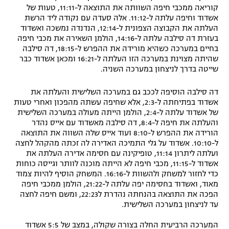
קוריאה ממכבי חיפה השוותה את התוצאה ל-11:11, טעות של
אשדוד וחיפה עלתה ל-11:12. אלה סעדה עם נקודה ליד הרשת
העלתה את הקבוצה הצפונית ל-12:14, הנדנדה נמשכה ואשדוד
בעזרת דה סילבה עלתה ל-14:16, הולמן השאירה את מכבי חיפה
בחיים במערכה כשהיא מורידה את ההפרש ל-18:15, דה סילבה
שהיתה מצוינת במערכה הזו העלתה ל-16:21 ומכאן אשדוד כבר
שייטה בדרך לניצחון במערכה השניה.
דה סילבה הוסיפה לככב גם במערכה השלישית והעלתה את
אשדוד בפתיחתה ל-2:3, אלא שחיפה עשתה מהפכון ואחרי טעות
של אשדוד עלתה ל-2:4, הולמן הייתה מעולה במערכה השלישית
והעלתה את חיפה ל-8:4, דה סילבה מאשדוד עם אייס נהדר
הורידה את ההפרש ל-8:10 ועוד אייס שלה השווה את התוצאה
ל-10:10. אשדוד על גלי התמיכה האדירה לה זכתה מהקהל לחצה
ועלתה ליתרון 11:14, טופיקינה עם חסימה אדירה העלתה את
אשדוד ל-11:15, מכבי חיפה לא הייתה מוכנה לוותר וגייסה כוחות
כדי לחזור למשחק ולהשוות ל-16:16. המשחק הוסיף להיות צמוד
מאוד, ואשדוד בחסימה יפה עלתה ל-21:22, הולמן ממכבי חיפה
הפכה את התוצאה בהנחתה נהדרת ל22:23, ומשם חיפה לחצה
עד לניצחון במערכה השלישית.
המערכה הרביעית החלה בצורה שקולה, במצב של 5:5 אשדוד