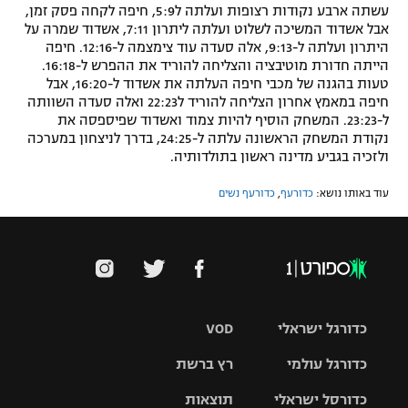
עשתה ארבע נקודות רצופות ועלתה ל5:9, חיפה לקחה פסק זמן,
אבל אשדוד המשיכה לשלוט ועלתה ליתרון 7:11, אשדוד שמרה על
היתרון ועלתה ל-9:13, אלה סעדה עוד צימצמה ל-12:16. חיפה
הייתה חדורת מוטיבציה והצליחה להוריד את ההפרש ל-16:18.
טעות בהגנה של מכבי חיפה העלתה את אשדוד ל-16:20, אבל
חיפה במאמץ אחרון הצליחה להוריד ל22:23 ואלה סעדה השוותה
ל-23:23. המשחק הוסיף להיות צמוד ואשדוד שפיספסה את
נקודת המשחק הראשונה עלתה ל-24:25, בדרך לניצחון במערכה
ולזכיה בגביע מדינה ראשון בתולדותיה.
עוד באותו נושא:
כדורעף
,
כדורעף נשים
כדורגל ישראלי
VOD
כדורגל עולמי
רץ ברשת
ליגת העל
כדורסל ישראלי
תוצאות