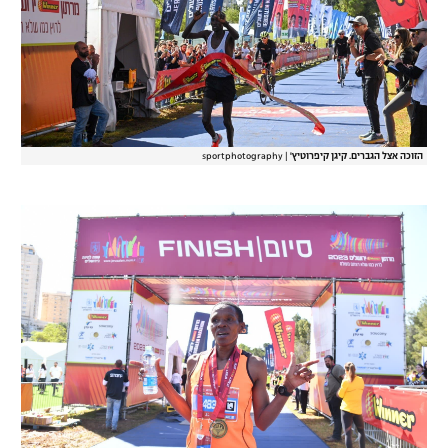
רשיון להקרנה פומבית לבית עסק
הצטרפות לחבילת הערוצים
לוח דרושים – ג'ובנט
הזוכה אצל הגברים. קיגן קיפרוטיץ'
|
sportphotography
תגיות
המגזין