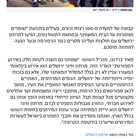
וגם מחאה
|
יח"צ – חד פעמי, יחצ
קבוצה של למעלה מ-100 רצות ורצים, פעילים בתנועת "שומרים
ושומרות על הבית המשותף ובמחאת הסטודנטים, הגיעו למרתון
ירושלים עם חולצות ועליהן מסרים כנגד הרפורמה ובעד הגעה
למתווה מוסכם.
מאיר ברדוגו, מנכ"ל הטוטו: "שמחנו גם השנה לקחת חלק באירוע
הספורטיבי האדיר הזה. מרתון ווינר ירושלים הוא אירוע בינלאומי
המעורר עניין לא רק בגלל המסלול המאתגר שלו, אלא גם בזכות
יופיה וייחודיותה של ירושלים. הנופים המרהיבים , האתרים
ההיסטוריים ובעיקר הפסיפס האנושי המאפיין את העיר, מושך
לכאן ספורטאים בכל הרמות, מחובבי ריצה ומשפחות ועד אתלטים
מקצועיים מכל קצוות תבל. הגיוון הייחודי במרתון הופך אותו גם
לאירוע חברתי, החורג מגבולות הספורט לבדם. מרתון ווינר
ירושלים הוא יריית הפתיחה עבור עונת המירוצים בחסות הטוטו
בכלל הארץ, ואנחנו מזמינים את חובבי הספורט בישראל לעשרות
המירוצים שייערכו בתקופה הקרובה".
עוד באותו נושא:
מרתון ירושלים