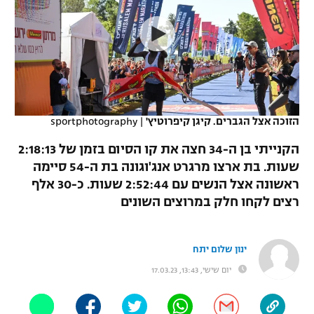
כדורסל נשים
נבחרת ישראל
יורוליג
ליגה ספרדית
טניס
VOD
מכבי תל אביב
מכבי חיפה
יורוקאפ
ליגה איטלקית
כדוריד
הפועל חולון
בית"ר ירושלים
רץ ברשת
ליגה צרפתית
כדורעף
הפועל ירושלים
מכבי תל אביב
הזוכה אצל הגברים. קיגן קיפרוטיץ'
|
sportphotography
ליגה הולנדית
שחייה
תוצאות
דני אבדיה
הקנייתי בן ה-34 חצה את קו הסיום בזמן של 2:18:13
הפועל תל אביב
שעות. בת ארצו מרגרט אנג'וגונה בת ה-54 סיימה
ליגה טורקית
ג'ודו
ראשונה אצל הנשים עם 2:52:44 שעות. כ-30 אלף
הפועל חיפה
לוח שידורים
ליגה סינית
רצים לקחו חלק במרוצים השונים
אגרוף
הפועל באר שבע
ליגה ברזילאית
ברחבה
ספורט אולימפי
ינון שלום יתח
מכבי נתניה
ליגות נוספות
יום שישי, 13:43, 17.03.23
UFC
"מעל הליגה" – פודקאסט
בני יהודה
היאבקות WWE