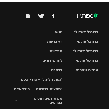
כדורגל ישראלי
VOD
כדורגל עולמי
רץ ברשת
ליגת העל
כדורסל ישראלי
תוצאות
ליגת
ליגה לאומית
האלופות
כדורסל עולמי
לוח שידורים
ליגת ווינר
סל
גביע הטוטו
ענפים נוספים
ברחבה
ליגה
NBA
אירופית
"מעל הליגה" – פודקאסט
ליגה לאומית
ליגיונרים
טניס
יורוליג
ליגה אנגלית
"מחצית בשכונה" – פודקאסט
כדורסל נשים
גביע המדינה
כדוריד
יורוקאפ
ליגה גרמנית
משתתפים וזוכים
בפרסים
מכבי תל
נבחרת
כדורעף
אביב
ישראל