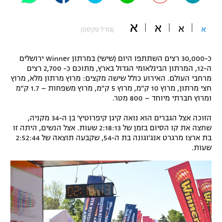
"מחצית בשכונה" – פודקאסט
אופניים
א
א
א
א
(גודל טקסט)
ספורט מוטורי
משתתפים וזוכים בפרסים
כ-30,000 רצים השתתפו היום (שישי) במרתון Winner ירושלים
כדורמים
ה-12, המרתון הבינלאומי הגדול בארץ, מתוכם כ- 2,700 רצים
תקנון משתתפים וזוכים בפרסים
מרחבי העולם. האירוע כולל שישה מקצים: מרוץ מרתון מלא, מרוץ
טניס
חצי מרתון, מרוץ 10 ק"מ, מרוץ 5 ק"מ, מרוץ משפחות – 1.7 ק"מ
פוטבול אמריקאי NFL
ומרוץ חברתי מיוחד – 800 מטר.
תקנון עבור פעילות אלקטרה
גיימינג E-Sports
בייסבול MLB
הזוכה אצל הגברים הוא נואה קיגן קיפרוטיץ' בן ה-34 מקניה,
תקנון עבור פעילות ספורט 1 – "מרלן"
שחצה את קו הסיום בזמן של 2:18:13 שעות. אצל הנשים, היתה זו
בת ארצו מרגרט אנג'וגונה בת ה-54, שקבעה תוצאה של 2:52:44
ספורט אתגרי ואקסטרים
תנאי שימוש
שעות.
אומנויות לחימה
מדיניות פרטיות
גיימינג E-Sports
תקנון פעילות ספורט 1