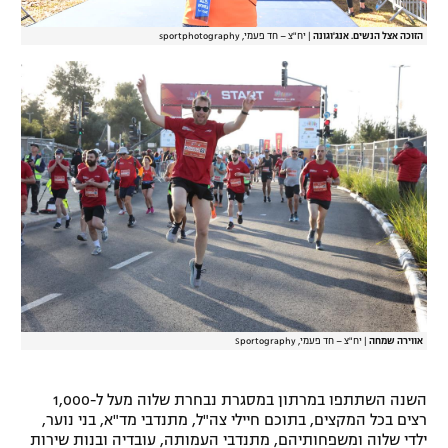
הזוכה אצל הנשים. אנג'וגונה
|
יח"צ – חד פעמי, sportphotography
אווירה שמחה
|
יח"צ – חד פעמי, Sportography
השנה השתתפו במרתון במסגרת נבחרת שלוה מעל ל-1,000
רצים בכל המקצים, בתוכם חיילי צה"ל, מתנדבי מד"א, בני נוער,
ילדי שלוה ומשפחותיהם, מתנדבי העמותה, עובדיה ובנות שירות