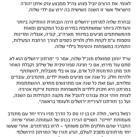
לאומי. את הרצים יוביל פצוע צה"ל ממבצע צוק-איתן יהודה
הישראלי אשר זו השנה השישית בה ירוץ עם ילדי שלוה.
נבחרת שלוה למרתון ירושלים הינה הנבחרת הוותיקה ביותר
והגדולה ביותר שמשתתפת במירוץ (בכל המקצים) ומאות
מהמשתתפים מגיעים במיוחד מארה"ב, קנדה, אנגליה ומדינות
נוספות ע"מ לקחת חלק ולגייס כספים לצורך הרחבת הפעילות,
התמיכה במשפחות והטיפול בילדי שלוה.
עו"ד יוחנן סמואלס מנכ"ל שלוה, אמר כי "מרתון ירושלים הוא לא
סתם עוד מירוץ, אם כי חגיגה ספורטיבית של שילוב וקבלת האחר
תוך מתן הזדמנות לכל אדם, עם או בלי מוגבלות, להשתתף
ולהיות חלק. כל שנה אנו מגיעים מאות ילדים, מתנדבים, עובדים
ומלווים, ועם זאת כל שנה אנו מתרגשים מחדש. ההשתתפות
במרתון היא חיבוק לילדים ולמשפחות ונותנת זריקת אנרגיה
לצוות וזוהי זכות עבורנו להוביל את מקצה הקהילות גם השנה,
ועל כך תודתנו לעיריית ירושלים ולעומד בראשה".
רפאל בויאר, חולה CP בן 17 טס כל הדרך מניו ג'רזי יחד עם מתנדב
מעמותת "חיינו". השניים הכירו בכנס של העמותה ואחרי שיחה
התברר שהם חולקים חלום משותף – לרוץ במרתונים. ‏אחרי שעשו
יחד מרתונים מסביב לעולם, הגיע תורו של המרתון הירושלמי.