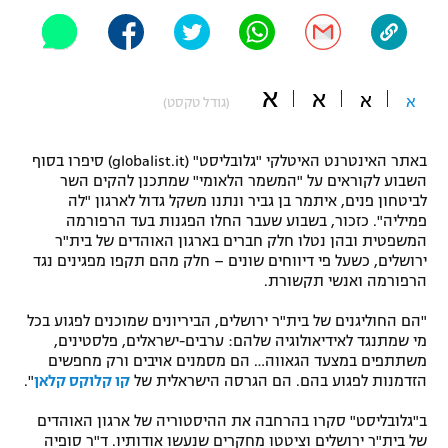
"מחצית בשכונה" – פודקאסט
אופניים
ספורט מוטורי
א
משתתפים וזוכים בפרסים
א
א
א
(גודל טקסט)
כדורמים
תקנון משתתפים וזוכים בפרסים
טניס
באתר האינטרנט האיטלקי "גלובליסט" (globalist.it) סיפרו בסוף
השבוע לקוראים על "המשמר הלאומי" שמתכנן להקים השר
פוטבול אמריקאי NFL
תקנון עבור פעילות אלקטרה
לביטחון פנים, איתמר בן גביר ונתנו משקל גדול לארגון "לה
פמיליה". כזכור, בשבוע שעבר החלו הפגנות בעד הרפורמה
גיימינג E-Sports
בייסבול MLB
המשפטית ובהן נטלו חלק חברים בארגון האוהדים של בית"ר
תקנון עבור פעילות ספורט 1 – "מרלן"
ירושלים, כשעל פי דיווחים שונים – חלק מהם תקפו מפגינים נגד
ספורט אתגרי ואקסטרים
הרפורמה ואנשי תקשורת.
תנאי שימוש
"הם החוליגנים של בית"ר ירושלים, הביריונים שמוכנים לפגוע בכל
אומנויות לחימה
מי שמתנגד לאידיאולוגיה שלהם: ערבים-ישראלים, פלסטינים,
משתתפים במצעד הגאווה… הם מסמנים אויבים ורק מחפשים
מדיניות פרטיות
גיימינג E-Sports
הזדמנות לפגוע בהם. הם הגרסה הישראלית של
קו קלוקס קלאן
".
ב"גלובליסט" סקרו בהרחבה את ההיסטוריה של ארגון האוהדים
תקנון פעילות ספורט 1
של בית"ר ירושלים וציטטו מחקרים שנעשו אודותיו. ד"ר סופיה