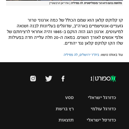
מלחמה בהם היא הכי פופוליסטית. לה פמיליה
|
אדריאן הרבשטיין
קו קלוקס קלאן הוא שמם הכולל של כמה ארגוני טרור
גזעניים-אנטישמיים בארה"ב, שדוגלים בעליונות לבנה ושנאה
למיעוטים. ארגון הגג הזה הוקם ב-1865 והיה אחראי לרציחתם של
אלפי אנשים לאורך השנים. במאה ה-20 חלה עלייה חדה בפעילות
שלו הקו קלוקס קלאן נגד יהודים.
עוד באותו נושא:
בית"ר ירושלים
,
לה פמיליה
כדורגל ישראלי
VOD
כדורגל עולמי
רץ ברשת
ליגת העל
כדורסל ישראלי
תוצאות
ליגת
ליגה לאומית