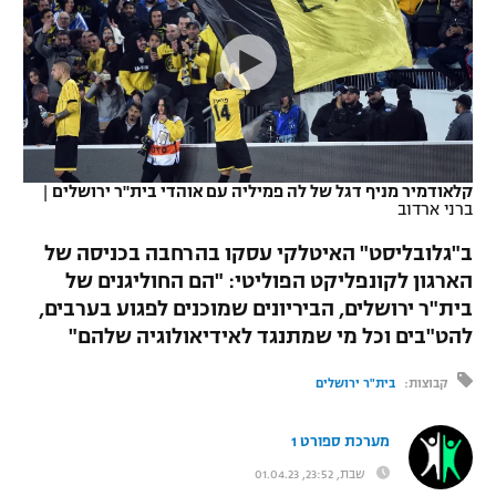
כדורסל נשים
נבחרת ישראל
יורוליג
ליגה ספרדית
טניס
VOD
מכבי תל אביב
מכבי חיפה
יורוקאפ
ליגה איטלקית
כדוריד
הפועל חולון
בית"ר ירושלים
רץ ברשת
ליגה צרפתית
כדורעף
הפועל ירושלים
מכבי תל אביב
קלאודמיר מניף דגל של לה פמיליה עם אוהדי בית"ר ירושלים
|
ברני ארדוב
ליגה הולנדית
שחייה
תוצאות
דני אבדיה
הפועל תל אביב
ב"גלובליסט" האיטלקי עסקו בהרחבה בכניסה של
ליגה טורקית
ג'ודו
הארגון לקונפליקט הפוליטי: "הם החוליגנים של
הפועל חיפה
לוח שידורים
בית"ר ירושלים, הביריונים שמוכנים לפגוע בערבים,
ליגה סינית
אגרוף
להט"בים וכל מי שמתנגד לאידיאולוגיה שלהם"
הפועל באר שבע
ליגה ברזילאית
ברחבה
ספורט אולימפי
קבוצות:
בית"ר ירושלים
מכבי נתניה
ליגות נוספות
UFC
מערכת ספורט 1
"מעל הליגה" – פודקאסט
בני יהודה
שבת, 23:52, 01.04.23
היאבקות WWE