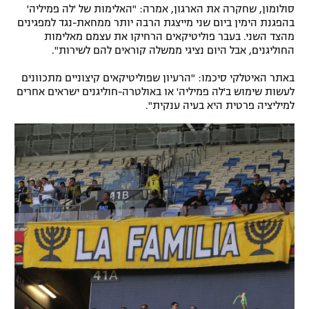
סולומון, שחקרה את הארגון, אמרה: "האלימות של 'לה פמיליה'
רשיון להקרנה פומבית לבית עסק
בהפגנת הימין ביום שני מייצגת הרבה יותר ממחאת-נגד למפגינים
מהצד השני. בעבר פוליטיקאים הרחיקו את עצמם מאלימות
הצטרפות לחבילת הערוצים
החוליגנים, אבל היום נציגי ממשלה קוראים להם לשירות".
באתר האיטלקי סיכמו: "הרעיון שפוליטיקאים קיצוניים מתכוונים
לוח דרושים – ג'ובנט
לעשות שימוש ב'לה פמיליה' או באולטרה-חוליגנים ישראים אחרים
למיליציה פרטית היא בעיה ענקית".
תגיות
המגזין