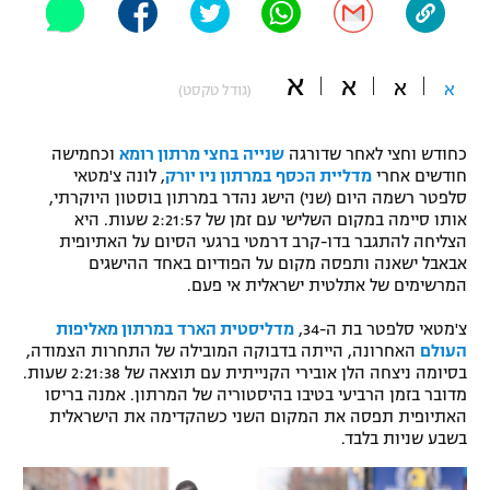
"מחצית בשכונה" – פודקאסט
אופניים
א
א
א
א
(גודל טקסט)
ספורט מוטורי
משתתפים וזוכים בפרסים
כדורמים
כחודש וחצי לאחר שדורגה
שנייה בחצי מרתון רומא
וכחמישה
תקנון משתתפים וזוכים בפרסים
טניס
חודשים אחרי
מדליית הכסף במרתון ניו יורק
, לונה צ'מטאי
סלפטר רשמה היום (שני) הישג נהדר במרתון בוסטון היוקרתי,
פוטבול אמריקאי NFL
תקנון עבור פעילות אלקטרה
אותו סיימה במקום השלישי עם זמן של 2:21:57 שעות. היא
הצליחה להתגבר בדו-קרב דרמטי ברגעי הסיום על האתיופית
גיימינג E-Sports
בייסבול MLB
אבאבל ישאנה ותפסה מקום על הפודיום באחד ההישגים
תקנון עבור פעילות ספורט 1 – "מרלן"
המרשימים של אתלטית ישראלית אי פעם.
ספורט אתגרי ואקסטרים
תנאי שימוש
צ'מטאי סלפטר בת ה-34,
מדליסטית הארד במרתון מאליפות
העולם
האחרונה, הייתה בדבוקה המובילה של התחרות הצמודה,
אומנויות לחימה
בסיומה ניצחה הלן אובירי הקנייתית עם תוצאה של 2:21:38 שעות.
מדובר בזמן הרביעי בטיבו בהיסטוריה של המרתון. אמנה בריסו
מדיניות פרטיות
גיימינג E-Sports
האתיופית תפסה את המקום השני כשהקדימה את הישראלית
בשבע שניות בלבד.
תקנון פעילות ספורט 1