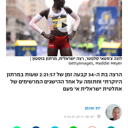
כדורסל נשים
נבחרת ישראל
יורוליג
ליגה ספרדית
טניס
VOD
מכבי תל אביב
מכבי חיפה
יורוקאפ
ליגה איטלקית
כדוריד
הפועל חולון
בית"ר ירושלים
רץ ברשת
ליגה צרפתית
כדורעף
הפועל ירושלים
מכבי תל אביב
ליגה הולנדית
שחייה
תוצאות
לונה צ'מטאי סלפטר, רצה ישראלית, מרתון בוסטון
|
דני אבדיה
הפועל תל אביב
GettyImages, Maddie Meyer
ליגה טורקית
ג'ודו
הרצה בת ה-34 קבעה זמן של 2:21:57 שעות במרתון
הפועל חיפה
לוח שידורים
היוקרתי וחתומה על אחד ההישגים המרשימים של
ליגה סינית
אגרוף
אתלטית ישראלית אי פעם
הפועל באר שבע
ליגה ברזילאית
ברחבה
ספורט אולימפי
מכבי נתניה
יניב טוכמן
ליגות נוספות
UFC
"מעל הליגה" – פודקאסט
בני יהודה
יום שני, 20:11, 17.04.23
היאבקות WWE