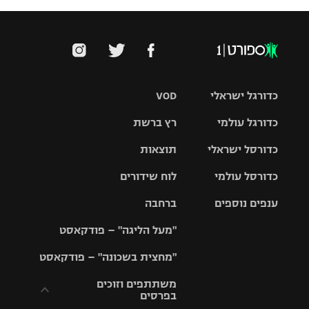
כדורגל ישראלי
VOD
כדורגל עולמי
רץ ברשת
ליגת העל
כדורסל ישראלי
תוצאות
ליגת
ליגה לאומית
האלופות
כדורסל עולמי
לוח שידורים
ליגת ווינר
סל
גביע הטוטו
ענפים נוספים
ברחבה
ליגה
NBA
אירופית
"מעל הליגה" – פודקאסט
ליגה לאומית
ליגיונרים
טניס
יורוליג
ליגה אנגלית
"מחצית בשכונה" – פודקאסט
כדורסל נשים
גביע המדינה
כדוריד
יורוקאפ
ליגה גרמנית
משתתפים וזוכים
בפרסים
מכבי תל
נבחרת
כדורעף