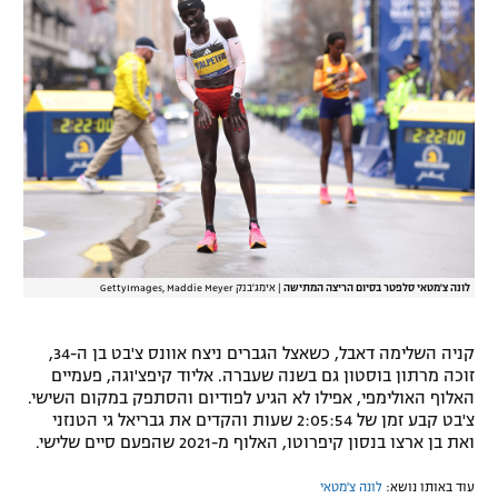
רשיון להקרנה פומבית לבית עסק
הצטרפות לחבילת הערוצים
לוח דרושים – ג'ובנט
תגיות
המגזין
לונה צ'מטאי סלפטר בסיום הריצה המתישה
|
אימג'בנק GettyImages, Maddie Meyer
קניה השלימה דאבל, כשאצל הגברים ניצח אוונס צ'בט בן ה-34,
זוכה מרתון בוסטון גם בשנה שעברה. אליוד קיפצ'וגה, פעמיים
האלוף האולימפי, אפילו לא הגיע לפודיום והסתפק במקום השישי.
צ'בט קבע זמן של 2:05:54 שעות והקדים את גבריאל גי הטנזני
ואת בן ארצו בנסון קיפרוטו, האלוף מ-2021 שהפעם סיים שלישי.
עוד באותו נושא:
לונה צ'מטאי