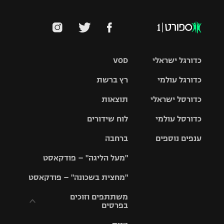
כדורגל ישראלי
VOD
כדורגל עולמי
רץ ברשת
ליגת העל
כדורסל ישראלי
תוצאות
ליגת
ליגה לאומית
האלופות
כדורסל עולמי
לוח שידורים
ליגת ווינר
סל
גביע הטוטו
ענפים נוספים
ברחבה
ליגה
NBA
אירופית
"מעל הליגה" – פודקאסט
ליגה לאומית
ליגיונרים
טניס
יורוליג
ליגה אנגלית
"מחצית בשכונה" – פודקאסט
כדורסל נשים
גביע המדינה
כדוריד
יורוקאפ
ליגה גרמנית
משתתפים וזוכים
בפרסים
מכבי תל
נבחרת
כדורעף
אביב
ישראל
ליגה