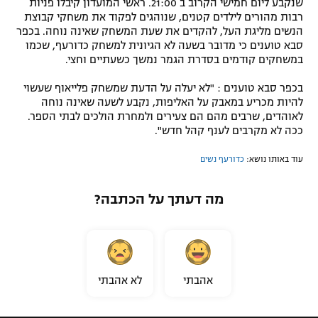
שנקבע ליום חמישי הקרוב ב 21:00. ראשי המועדון קיבלו פניות
רבות מהורים לילדים קטנים, שנוהגים לפקוד את משחקי קבוצת
רשיון להקרנה פומבית לבית עסק
הנשים מליגת העל, להקדים את שעת המשחק שאינה נוחה. בכפר
סבא טוענים כי מדובר בשעה לא הגיונית למשחק כדורעף, שכמו
הצטרפות לחבילת הערוצים
במשחקים קודמים בסדרת הגמר נמשך כשעתיים וחצי.
לוח דרושים – ג'ובנט
בכפר סבא טוענים : "לא יעלה על הדעת שמשחק פלייאוף שעשוי
להיות מכריע במאבק על האליפות, נקבע לשעה שאינה נוחה
לאוהדים, שרבים מהם הם צעירים ולמחרת הולכים לבתי הספר.
תגיות
ככה לא מקרבים לענף קהל חדש".
המגזין
עוד באותו נושא:
כדורעף נשים
מה דעתך על הכתבה?
אהבתי
לא אהבתי