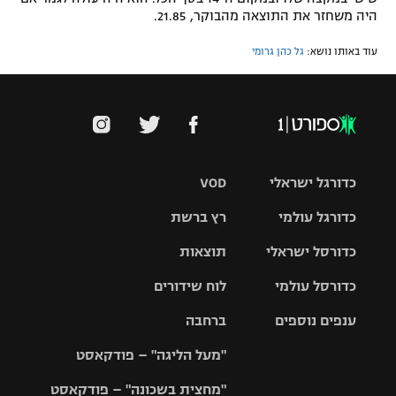
היה משחזר את התוצאה מהבוקר, 21.85.
עוד באותו נושא:
גל כהן גרומי
כדורגל ישראלי
VOD
כדורגל עולמי
רץ ברשת
ליגת העל
כדורסל ישראלי
תוצאות
ליגת
ליגה לאומית
האלופות
כדורסל עולמי
לוח שידורים
ליגת ווינר
סל
גביע הטוטו
ענפים נוספים
ברחבה
ליגה
NBA
אירופית
"מעל הליגה" – פודקאסט
ליגה לאומית
ליגיונרים
טניס
יורוליג
ליגה אנגלית
"מחצית בשכונה" – פודקאסט