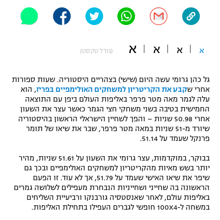
"מחצית בשכונה" – פודקאסט
אופניים
ספורט מוטורי
משתתפים וזוכים בפרסים
א
א
א
א
(גודל טקסט)
כדורמים
תקנון משתתפים וזוכים בפרסים
טניס
גל כהן גרומי עשה היום (שישי) בצהריים היסטוריה. שעות ספורות
אחרי ש
קבע את הקריטריון למשחקים האולימפיים בפריז
, הוא
פוטבול אמריקאי NFL
תקנון עבור פעילות אלקטרה
עלה לגמר מאה מטר פרפר באליפות העולם ביפן עם התוצאה
החמישית בטיבה בשני משחקי חצי הגמר כאשר עצר את השעון
גיימינג E-Sports
בייסבול MLB
אחרי 50.98 שניות – והפך לשחיין הישראלי הראשון בהיסטוריה
תקנון עבור פעילות ספורט 1 – "מרלן"
שיורד מ-51 שניות במאה מטר פרפר, שבר את שיאו של תומר
ספורט אתגרי ואקסטרים
פרנקל שעמד על 51.14.
תנאי שימוש
בבוקר, במוקדמות, עצר גרומי את השעון על 51.61 שניות, מהיר
אומנויות לחימה
יותר בשש מאיות מהקריטריון למשחקים האולימפיים ובכך גם
שיפר את שיאו האישי שעמד על 51.79, אך לא עוד. זו הפעם
מדיניות פרטיות
גיימינג E-Sports
הראשונה בה שחייני ושחייניות הנבחרת מעפילים לשלושה גמרים
באליפות עולם, לאחר שאנסטסיה גורבנקו ורביעיית השליחים
במשחה ל-100X4 חופשי לגברים העפילו בתחילת האליפות.
תקנון פעילות ספורט 1