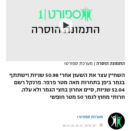
כדורסל נשים
נבחרת ישראל
יורוליג
ליגה ספרדית
טניס
VOD
מכבי תל אביב
מכבי חיפה
יורוקאפ
ליגה איטלקית
כדוריד
הפועל חולון
בית"ר ירושלים
רץ ברשת
ליגה צרפתית
כדורעף
הפועל ירושלים
מכבי תל אביב
ליגה הולנדית
שחייה
תוצאות
דני אבדיה
התמונה הוסרה
|
מערכת ספורט1
הפועל תל אביב
ליגה טורקית
ג'ודו
השחיין עצר את השעון אחרי 50.98 שניות וישתתף
הפועל חיפה
לוח שידורים
בגמר ביפן בתחרות מאה מטר פרפר. פרנקל רשם
ליגה סינית
אגרוף
52.04 שניות, סיים אחרון בחצי הגמר ולא עלה.
הפועל באר שבע
חרותי מחוץ לגמר 50 מטר חופשי
ליגה ברזילאית
ברחבה
ספורט אולימפי
מכבי נתניה
ליגות נוספות
UFC
מערכת ספורט 1
"מעל הליגה" – פודקאסט
בני יהודה
יום שישי, 15:27, 28.07.23
היאבקות WWE