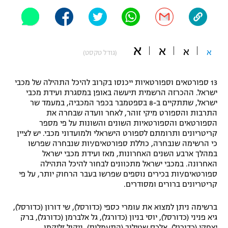
"מחצית בשכונה" – פודקאסט
אופניים
ספורט מוטורי
משתתפים וזוכים בפרסים
א
א
א
א
(גודל טקסט)
כדורמים
תקנון משתתפים וזוכים בפרסים
טניס
13 ספורטאים וספורטאיות ייכנסו בקרוב להיכל התהילה של מכבי
ישראל. ההכרזה הרשמית תיעשה באופן במסגרת ועידת מכבי
פוטבול אמריקאי NFL
תקנון עבור פעילות אלקטרה
ישראל, שתתקיים ב-8 בספטמבר בכפר המכביה, במעמד שר
התרבות והספורט מיקי זוהר, לאחר וועדה שבחרה את
גיימינג E-Sports
בייסבול MLB
הספורטאים והספורטאיות השונים והשונות על פי מספר
תקנון עבור פעילות ספורט 1 – "מרלן"
קריטריונים ותרומתם לספורט הישראלי ולמועדוני מכבי. יש לציין
ספורט אתגרי ואקסטרים
כי הרשימה שנבחרה, כוללת ספורטאים/יות שנבחרה שפרשו
תנאי שימוש
במהלך ארבע השנים האחרונות, מאז ועידת מכבי ישראל
האחרונה. במכבי ישראל מתכוונים לבחור להיכל התהילה
אומנויות לחימה
ספורטאים/יות בכירים נוספים שפרשו בעבר הרחוק יותר, על פי
קריטריונים ברורים ומסודרים.
מדיניות פרטיות
גיימינג E-Sports
ברשימה ניתן למצוא את עומרי כספי (כדורסל), שי דורון (כדורסל),
תקנון פעילות ספורט 1
גיא פניני (כדורסל), יוסי בניון (כדורגל), גל אלברמן (כדורגל), ברק
יצחקי (כדורגל), אלכס שטילוב (התעמלות), ניקול זליקמן