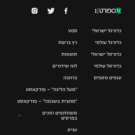
כדורגל ישראלי
VOD
כדורגל עולמי
רץ ברשת
ליגת העל
כדורסל ישראלי
תוצאות
ליגת
ליגה לאומית
האלופות
כדורסל עולמי
לוח שידורים
ליגת ווינר
סל
גביע הטוטו
ענפים נוספים
ברחבה
ליגה
NBA
אירופית
"מעל הליגה" – פודקאסט
ליגה לאומית
ליגיונרים
טניס
יורוליג
ליגה אנגלית
"מחצית בשכונה" – פודקאסט
כדורסל נשים
גביע המדינה
כדוריד
יורוקאפ
ליגה גרמנית
משתתפים וזוכים
בפרסים
מכבי תל
נבחרת
כדורעף
אביב
ישראל
ליגה
טניס
ספרדית
תקנון משתתפים