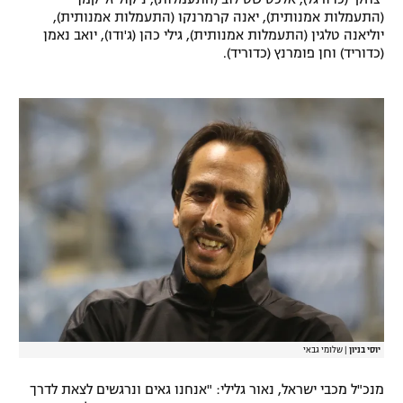
(התעמלות אמנותית), יאנה קרמרנקו (התעמלות אמנותית),
רשיון להקרנה פומבית לבית עסק
יוליאנה טלגין (התעמלות אמנותית), גילי כהן (ג'ודו), יואב נאמן
(כדוריד) וחן פומרנץ (כדוריד).
הצטרפות לחבילת הערוצים
לוח דרושים – ג'ובנט
תגיות
המגזין
יוסי בניון
|
שלומי גבאי
מנכ"ל מכבי ישראל, נאור גלילי: "אנחנו גאים ונרגשים לצאת לדרך