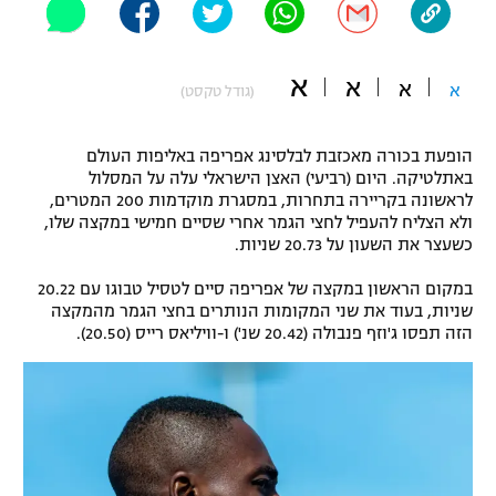
"מחצית בשכונה" – פודקאסט
אופניים
א
א
א
א
(גודל טקסט)
ספורט מוטורי
משתתפים וזוכים בפרסים
כדורמים
הופעת בכורה מאכזבת לבלסינג אפריפה באליפות העולם
תקנון משתתפים וזוכים בפרסים
טניס
באתלטיקה. היום (רביעי) האצן הישראלי עלה על המסלול
לראשונה בקריירה בתחרות, במסגרת מוקדמות 200 המטרים,
פוטבול אמריקאי NFL
תקנון עבור פעילות אלקטרה
ולא הצליח להעפיל לחצי הגמר אחרי שסיים חמישי במקצה שלו,
כשעצר את השעון על 20.73 שניות.
גיימינג E-Sports
בייסבול MLB
תקנון עבור פעילות ספורט 1 – "מרלן"
במקום הראשון במקצה של אפריפה סיים לטסיל טבוגו עם 20.22
ספורט אתגרי ואקסטרים
שניות, בעוד את שני המקומות הנותרים בחצי הגמר מהמקצה
תנאי שימוש
הזה תפסו ג'וזף פנבולה (20.42 שנ') ו-וויליאס רייס (20.50).
אומנויות לחימה
מדיניות פרטיות
גיימינג E-Sports
תקנון פעילות ספורט 1