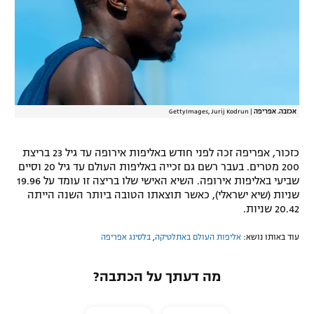
רשיון להקרנה פומבית לבית עסק
הצטרפות לחבילת הערוצים
לוח דרושים – ג'ובנט
אכזבה. אפריפה
|
GettyImages, Jurij Kodrun
תגיות
המגזין
כזכור, אפריפה זכה לפני חודש באליפות אירופה עד גיל 23 בריצת
200 מטרים. בעבר רשם גם זכייה באליפות העולם עד גיל 20 וסיים
שביעי באליפות אירופה. השיא האישי שלו בריצה זו עומד על 19.96
שניות (שיא ישראלי), כאשר תוצאתו הטובה ביותר השנה הייתה
20.42 שניות.
עוד באותו נושא:
אליפות העולם באתלטיקה
,
בלסינג אפריפה
מה דעתך על הכתבה?