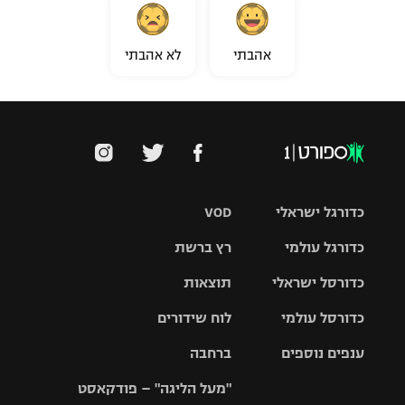
אהבתי
לא אהבתי
כדורגל ישראלי
VOD
כדורגל עולמי
רץ ברשת
ליגת העל
כדורסל ישראלי
תוצאות
ליגת
ליגה לאומית
האלופות
כדורסל עולמי
לוח שידורים
ליגת ווינר
סל
גביע הטוטו
ענפים נוספים
ברחבה
ליגה
NBA
אירופית
"מעל הליגה" – פודקאסט
ליגה לאומית
ליגיונרים
טניס