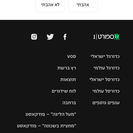
אהבתי
לא אהבתי
כדורגל ישראלי
VOD
כדורגל עולמי
רץ ברשת
ליגת העל
כדורסל ישראלי
תוצאות
ליגת
ליגה לאומית
האלופות
כדורסל עולמי
לוח שידורים
ליגת ווינר
סל
גביע הטוטו
ענפים נוספים
ברחבה
ליגה
NBA
אירופית
"מעל הליגה" – פודקאסט
ליגה לאומית
ליגיונרים
טניס
יורוליג
ליגה אנגלית
"מחצית בשכונה" – פודקאסט
כדורסל נשים
גביע המדינה
כדוריד