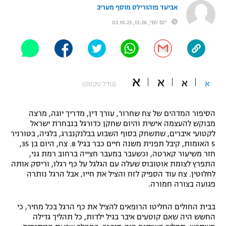
אביעד פוהורילס מוסף מעריב
"מחצית בשכונה" – פודקאסט
אופניים
יום שני, 13:26, 02.10.23
ספורט מוטורי
משתתפים וזוכים בפרסים
כדורמים
תקנון משתתפים וזוכים בפרסים
א
א
טניס
א
א
(גודל טקסט)
פוטבול אמריקאי NFL
תקנון עבור פעילות אלקטרה
הסיפור המדהים של צח שחרור, עורך דין, מדריך יוגה, מרצה
גיימינג E-Sports
בייסבול MLB
מבוקש להעצמה אישית והיום שחקן כדורגל בנבחרת ישראל
תקנון עבור פעילות ספורט 1 – "מרלן"
לקטועי איברים, שתשחק בסוף השבוע בבלנקנברג, בלגיה, בטורניר
ספורט אתגרי ואקסטרים
5 האומות, קיבל תפנית משנה חיים כבר בגיל 8. צח, היום בן 35,
תנאי שימוש
חזר משיעור קארטה, וכשעבר במעבר חצייה ברחוב רמת גני,
התפרץ לצומת אוטובוס שעלה עם הגלגל על כף רגלו, וריסק אותה
אומנויות לחימה
לחלוטין. צח עוד הספיק לזוז והציל את חייו, אבל הרגל נותרה
מדיניות פרטיות
פגועה בצורה חמורה.
גיימינג E-Sports
בבית החולים החליטו הרופאים להציל את כף הרגל בכל מחיר, כי
תקנון פעילות ספורט 1
החשש היה שאם קוטעים איבר בגיל ילדות, כל תהליך גדילה