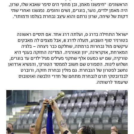
הראשונים: "חיפשנו מאמן, ובן מחוף הים סיפר שאבא שלו, שרון,
היה מאמן ילדים, נוער, בוגרים, נשים וחופים. נפגשנו ואחרי שתי
דקות של שיחה, שרון נרתם והוא עיצב נבחרת בצלמו ודמותו".
ישראל התחילה בדרג D, ועלתה דרג אחד. אם תסיים ראשונה
בטורניר סוף השבוע, תעלה לדרג B, אבל מצפים לה מאבקים
עיקשים מול נבחרות ברמתה, שחלקם כבר ניצחה – בלגיה
המארחת, אוקראינה, יוון וגאורגיה. המדינה החזקה בענף היא
טורקיה, שם יש כמעט אלף שחקני פעילים מגיל ילדים עד בוגרים,
ושלוש ליגות. הספורט שם חשוב לממסד הטורקי, והנשיא ארדואן
נחשב לפטרון של הנבחרת. גם פולין נבחרת חזקה, ורוברט
לבנדובסקי תרם לנבחרת מתחם של חדרי הלבשה ואוטובוס
שיעמוד לרשותה.