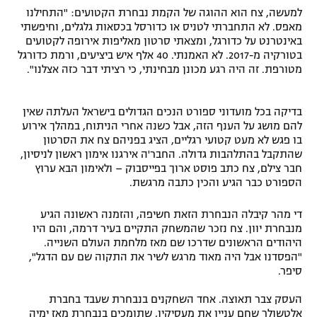
למעשה, צח הוא ההוגה של הקמת נבחרת הקטועים: "התחילנו
מאפס. לא התחברתי לטניס או כדורסל בכסאות גלגלים, וחיפשתי
באינטרנט על כדורגל, ומצאתי סרטון מאליפות אירופה לקטועים
בטורקיה מ-2017. לא האמנתי. 40 אלף איש ביציעים, ורמת כדורגל
מטורפת. זה היה רגע מכונן מבחינתי, כי רציתי דבר כזה אצלנו".
בדיקה בכל מועדוני ספורט הנכים הגדולים בישראל העלתה שאין
להם מושג על הענף הזה, אבל כשנה אחרי הניתוח, במהלך אירוע
בו פגש לא מעט קטועי רגליים, הציג בפניהם צח את הסרטון
שהתקבל בהתלהבות גדולה. החבר'ה אירגנו אימון ראשון לניסיון,
חבר צילם, צח כתב פוסט ארוך בפייסבוק – ולאימון הבא ערוץ
הספורט כבר הגיע והכין כתבה מרגשת.
די מהר קיבלה הנבחרת הזאת חשיפה, והזמנה ראשונה הגיע
מנבחרת יוון. צח נזכר שהמשחק התקיים בעיר דרמה, והם היו
היהודים הראשונים שדרכו שם מאז מלחמת העולם השנייה.
"הפסדנו אבל היה מאוד מרגש לשיר את התקוה שם עם הדגל",
סיפר.
העסק צבר תאוצה. אחד השחקנים בנבחרת שעבד בחברת
אלטשולר שחם עניין את מעסיקיו, שתומכים בנבחרת מאז ימיה