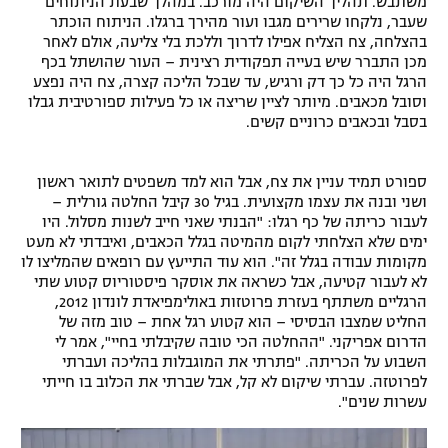
משתבש. תהליך השיקום היה מורכב. במהלך שבעת הניתוחים
שעבר, נלקחו שרירים מגבו ועור מהירך ברגלו. הניתוח הוכתר
רשיון להקרנה פומבית לבית עסק
בהצלחה, צח הצליח אפילו לדרוך וללכת בלי צליעה, אולם לאחר
מכן התברר שיש בעייה תפקודית רצינית – העור שהושתל בכף
הצטרפות לחבילת הערוצים
הרגל היה כל כך דק ורגיש, עד שבכל הליכה קצרה, צח היה נפצע
וסובל מכאבים. מיותר לציין שריצה או כל פעילות ספורטיבית גבלו
לוח דרושים – ג'ובנט
בסבל ובכאבים כרוניים קשים.
תגיות
ספורט תמיד עניין את צח, אבל הוא למד משפטים לתואר ראשון
ושני ובנה את עצמו מקצועית. בגיל 30 קיבל החלטה גורלית –
המגזין
לעבור כריתה של כף רגלו: "הבנתי שאני חייב לשנות מסלול. היו
ימים שלא הצלחתי לקום מהמיטה בגלל הכאבים, ואיבדתי לא מעט
מקומות עבודה בגלל זה". הוא עוד התייעץ עם רופאים שהמליצו לו
לא לעבור קטיעה, אבל כשראה את אוסקר פיסטוריוס קטוע שתי
הרגליים משתתף בעזרת פרוטזות באולימפיאדת לונדון 2012,
החליט שמצבו הבסיסי – הוא קטוע רגל אחת – טוב מזה של
הדרום אפריקני. "ההחלטה הכי טובה שקיבלתי בחיי", אמר לי
השבוע על הכריתה. "פתרתי את המוגבלות בהליכה ועברתי
לפרוטזה. עברתי שיקום לא קל, אבל שברתי את הכלוב בו חייתי
עשרות שנים".