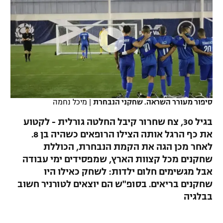
כדורסל נשים
נבחרת ישראל
יורוליג
ליגה ספרדית
טניס
VOD
מכבי תל אביב
מכבי חיפה
יורוקאפ
ליגה איטלקית
כדוריד
הפועל חולון
בית"ר ירושלים
רץ ברשת
ליגה צרפתית
כדורעף
הפועל ירושלים
מכבי תל אביב
ליגה הולנדית
שחייה
תוצאות
סיפור מעורר השראה. שחקני הנבחרת
|
מיכל נחמה
דני אבדיה
הפועל תל אביב
ליגה טורקית
בגיל 30, צח שחרור קיבל החלטה גורלית - לקטוע
ג'ודו
הפועל חיפה
את כף הרגל אותה הצילו הרופאים כשהיה בן 8.
לוח שידורים
ליגה סינית
לאחר מכן הגה את הקמת הנבחרת, הכוללת
אגרוף
הפועל באר שבע
שחקנים מכל קצוות הארץ, שמפסידים ימי עבודה
ליגה ברזילאית
ברחבה
אבל מגשימים חלום ילדות: לשחק כאילו היו
ספורט אולימפי
מכבי נתניה
שחקנים בריאים. בסופ"ש הם יוצאים לטורניר חשוב
ליגות נוספות
בבלגיה
UFC
"מעל הליגה" – פודקאסט
בני יהודה
היאבקות WWE