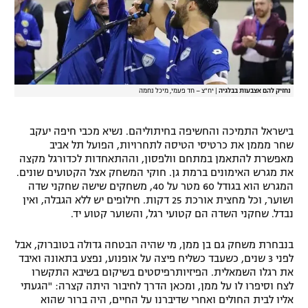
נחזיק להם אצבעות בבלגיה
|
יח"צ – חד פעמי, מיכל נחמה
בישראל התמיכה והחשיפה בחיתוליהם. נשיא מכבי חיפה יעקב
שחר מממן את כרטיסי הטיסה לתחרויות, הפועל תל אביב
מאפשרת להתאמן במתחם וולפסון, וההתאחדות לכדורגל מקצה
את מגרש האימונים ברמת גן. חוקי המשחק אצל הקטועים שונים.
המגרש הוא בגודל 60 מטר על 40, משחקים שישה שחקני שדה
ושוער, וכל מחצית אורכת 25 דקות. חילופים יש ללא הגבלה, ואין
נבדל. שחקני השדה הם קטועי רגל, והשוער קטוע יד.
בנבחרת משחק גם בן ממן, מי שהיה הבטחה גדולה בטוברוק, אבל
לפני 3 שנים, כשעבד כשליח פיצה על אופנוע, נפצע בתאונה ואיבד
את רגלו השמאלית. הפיזיותרפיסטים בשיקום בשיבא התקשרו
לצח וסיפרו לו על ממן, ומכאן הדרך לחיבור היתה קצרה: "הגעתי
אליו לבית החולים ואחרי שדיברנו על החיים, היה ברור שהוא