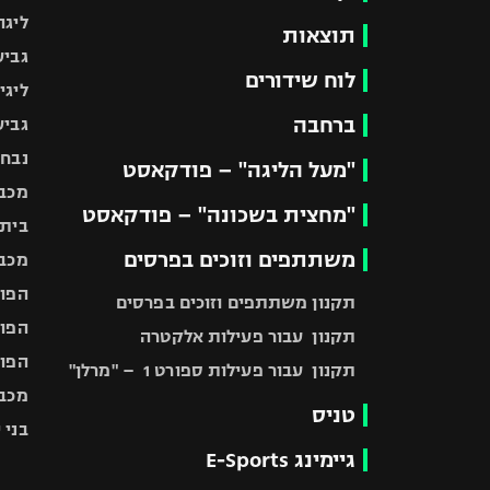
ליגה
תוצאות
גביע
לוח שידורים
ליגי
ברחבה
גביע
נבחר
"מעל הליגה" – פודקאסט
מכבי
"מחצית בשכונה" – פודקאסט
בית"
משתתפים וזוכים בפרסים
מכבי
הפוע
תקנון משתתפים וזוכים בפרסים
הפוע
תקנון עבור פעילות אלקטרה
הפוע
תקנון עבור פעילות ספורט 1 – "מרלן"
מכבי
טניס
בני 
גיימינג E-Sports