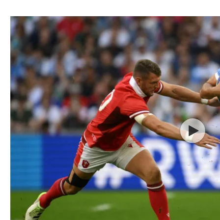
ל אביב
ליגה טורקית
תל אביב
ליגה סינית
חיפה
ליגה ברזילאית
באר שבע
ליגות נוספות
תניה
דה