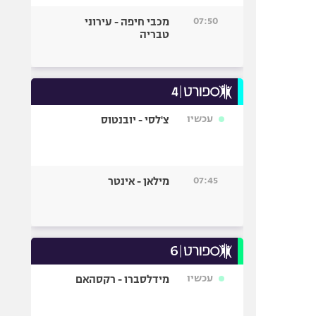
07:50
מכבי חיפה - עירוני
טבריה
עכשיו
צ'לסי - יובנטוס
07:45
מילאן - אינטר
עכשיו
מידלסברו - רקסהאם