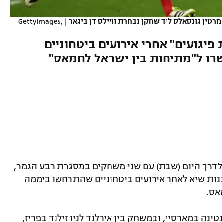
רטין גונסאלס ליד שחקן נבחרת וויילס דן ביגאר
|
GettyImages,
יגועים" אחרי אירועים ביטחוניים
ו ל"מתיחות בין ישראל לחמאס"
לדרך היום (שבת) עם שני משחקים במסגרת רבע הגמר,
ות שיא לאחר אירועים ביטחוניים שהתרחשו ביממה
אס.
ינה במארסיי, ובמשחק בין אירלנד לניו זילנד בפריז,