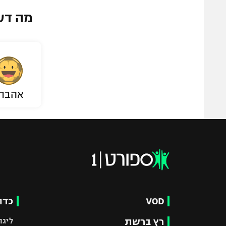
מה דע
אהבת
VOD
כדו
רץ ברשת
ליגת