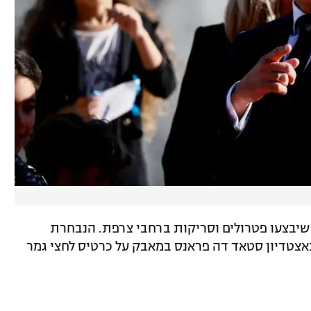
יום על פיזור 7,000 שוטרים שיבצעו פטרולים וסריקות ברחבי צרפת. הנבחרת
צטדיון סטאד דה פראנס במאבק על כרטיס לחצי גמר