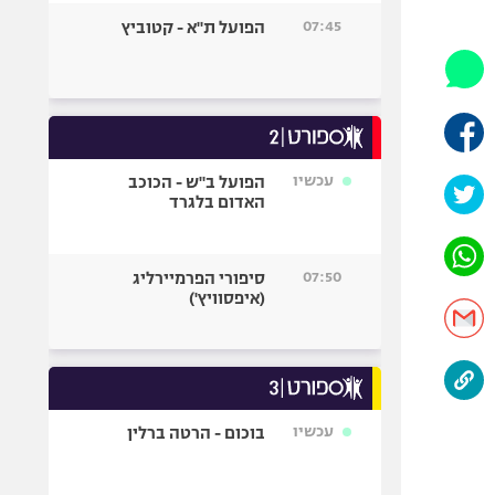
היאבקות WWE
07:45
הפועל ת"א - קטוביץ
אופניים
ספורט מוטורי
כדורמים
פוטבול אמריקאי NFL
בייסבול MLB
עכשיו
הפועל ב"ש - הכוכב
האדום בלגרד
ספורט אתגרי
ואקסטרים
אומנויות לחימה
07:50
סיפורי הפרמיירליג
גיימינג E-Sports
(איפסוויץ')
עכשיו
בוכום - הרטה ברלין