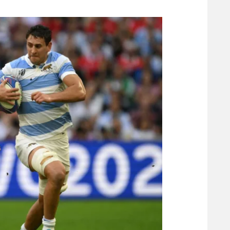
משתתפים וזוכים בפרסים
מכבי ת
הפועל 
תקנון משתתפים וזוכים בפרסים
הפועל 
תקנון עבור פעילות אלקטרה
הפועל 
תקנון עבור פעילות ספורט 1 – "מרלן"
מכבי נ
טניס
בני יהו
גיימינג E-Sports
תנאי שימוש
מדיניות פרטיות
תקנון פעילות ספורט 1
רשיון להקרנה פומבית לבית עסק
הצטרפות לחבילת הערוצים
לוח דרושים – ג'ובנט
תגיות