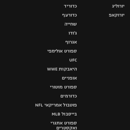
יורוליג
כדוריד
יורוקאפ
כדורעף
שחייה
ג'ודו
אגרוף
ספורט אולימפי
UFC
היאבקות WWE
אופניים
ספורט מוטורי
כדורמים
פוטבול אמריקאי NFL
בייסבול MLB
ספורט אתגרי
ואקסטרים