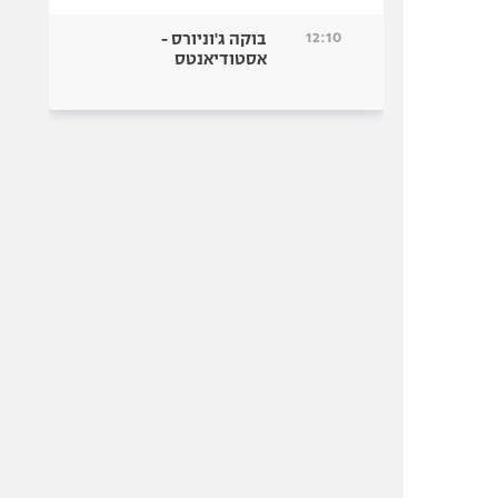
12:10
בוקה ג'וניורס -
אסטודיאנטס