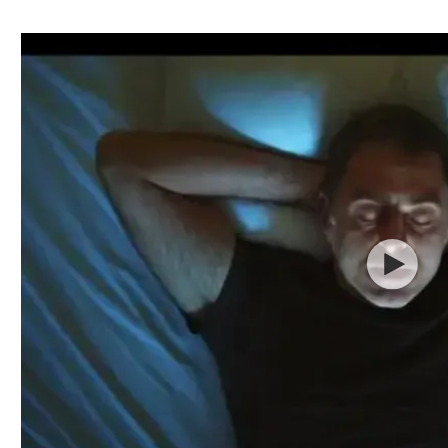
ל אביב
ליגה טורקית
תל אביב
ליגה סינית
חיפה
ליגה ברזילאית
באר שבע
ליגות נוספות
תניה
דה