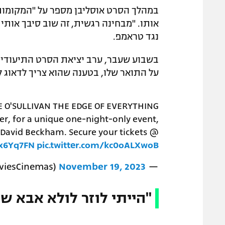
במהלך הסרט אוסליבן מספר על "המקומות
אותו. "מבחינה רגשית, זה שוב סיבך אותי 
נגד טראמפ.
בשבוע שעבר, ערב יציאת הסרט התיעודי, פ
על התואר שלו, בטענה שהוא צריך לדאוג 
 O'SULLIVAN THE EDGE OF EVERYTHING
er, for a unique one-night-only event,
d David Beckham. Secure your tickets @
5x6Yq7FN
pic.twitter.com/kc0oALXwoB
November 19, 2023
— Movies @ Cinemas (@MoviesCinemas)
"הייתי לוזר לולא אבא של