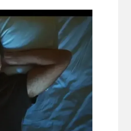
משתתפים וזוכים בפרסים
מכבי ת
הפועל 
תקנון משתתפים וזוכים בפרסים
הפועל 
תקנון עבור פעילות אלקטרה
הפועל 
תקנון עבור פעילות ספורט 1 – "מרלן"
מכבי נ
טניס
בני יהו
גיימינג E-Sports
תנאי שימוש
מדיניות פרטיות
תקנון פעילות ספורט 1
רשיון להקרנה פומבית לבית עסק
הצטרפות לחבילת הערוצים
לוח דרושים – ג'ובנט
תגיות