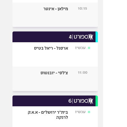
10:15
מילאן - אינטר
עכשיו
ארסנל - ריאל בטיס
11:00
צ'לסי - יובנטוס
עכשיו
בית"ר ירושלים - א.א.ק
לרנקה