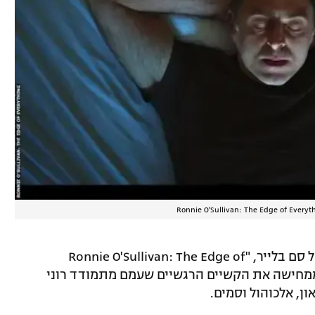
הסצנה הזו, מתוך סרטו התיעודי החדש של סם בלייר, "Ronnie O'Sullivan: The Edge of
ריים – ממחישה את הקשיים הרגשיים שעמם מתמודד רוני
ן, אלכוהול וסמים.