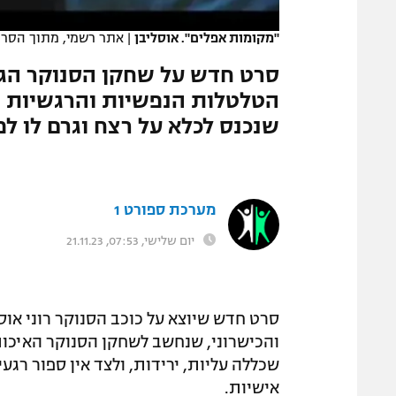
המגזין
"מקומות אפלים". אוסליבן
|
אתר רשמי, מתוך הסרט ב"אמזון e Edge of Everything
סרט חדש על שחקן הסנוקר הגד
הטלטלות הנפשיות והרגשיות של 
שנכנס לכלא על רצח וגרם לו לפ
מערכת ספורט 1
יום שלישי, 07:53, 21.11.23
סרט חדש שיוצא על כוכב הסנוקר רוני או
והכישרוני, שנחשב לשחקן הסנוקר האיכותי
שכללה עליות, ירידות, ולצד אין ספור רגע
אישיות.