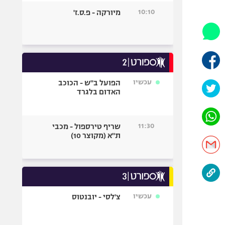
היאבקות WWE
10:10
מיורקה - פ.ס.ז'
אופניים
ספורט מוטורי
כדורמים
פוטבול אמריקאי NFL
בייסבול MLB
עכשיו
הפועל ב"ש - הכוכב
האדום בלגרד
ספורט אתגרי
ואקסטרים
אומנויות לחימה
11:30
שריף טירספול - מכבי
גיימינג E-Sports
ת"א (מקוצר 10)
עכשיו
צ'לסי - יובנטוס