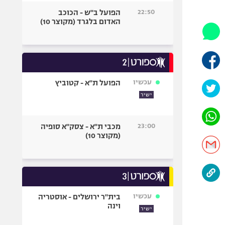
היאבקות WWE
22:50
הפועל ב"ש - הכוכב
אופניים
האדום בלגרד (מקוצר 10)
ספורט מוטורי
כדורמים
פוטבול אמריקאי NFL
בייסבול MLB
עכשיו
הפועל ת"א - קטוביץ
ספורט אתגרי
ישיר
ואקסטרים
אומנויות לחימה
23:00
מכבי ת"א - צסק"א סופיה
גיימינג E-Sports
(מקוצר 10)
עכשיו
בית"ר ירושלים - אוסטריה
וינה
ישיר