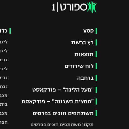
VOD
כדו
רץ ברשת
ליגת
ליגה
תוצאות
גביע
לוח שידורים
ליגי
ברחבה
גביע
נבחר
"מעל הליגה" – פודקאסט
מכבי
"מחצית בשכונה" – פודקאסט
בית"
משתתפים וזוכים בפרסים
מכבי
הפוע
תקנון משתתפים וזוכים בפרסים