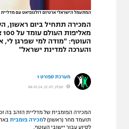
המגזין
המתעמל הישראלי ארטיום דולגופיאט עם מדליית 
המכירה תתחיל ביום ראשון, ה
מא
העוטף: "מודה למי שפרגן לי, א
והערכה למדינת ישראל"
מערכת ספורט 1
שבת, 12:07, 06.01.24
תועמד מחר (ראשון) ל
מכירה פומבית
באתר
לסיוע עבור יישובי העוטף.