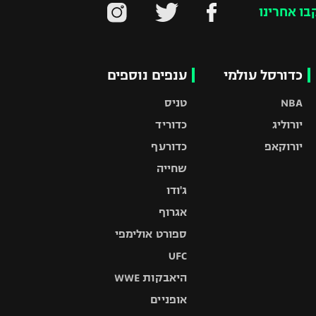
בו אחרינו
כדורסל עולמי
ענפים נוספים
NBA
טניס
יורוליג
כדוריד
יורוקאפ
כדורעף
שחייה
ג'ודו
אגרוף
ספורט אולימפי
UFC
היאבקות WWE
אופניים