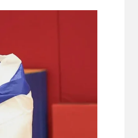
משתתפים וזוכים בפרסים
מכבי ת
הפועל 
תקנון משתתפים וזוכים בפרסים
הפועל 
תקנון עבור פעילות אלקטרה
הפועל 
תקנון עבור פעילות ספורט 1 – "מרלן"
מכבי נ
טניס
בני יהו
גיימינג E-Sports
תנאי שימוש
מדיניות פרטיות
תקנון פעילות ספורט 1
רשיון להקרנה פומבית לבית עסק
הצטרפות לחבילת הערוצים
לוח דרושים – ג'ובנט
תגיות