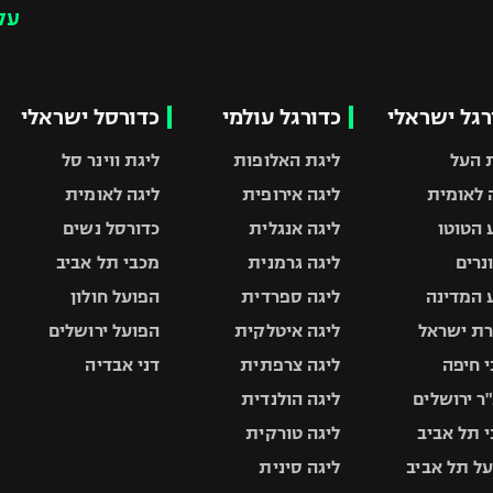
עק
רגל ישראלי
כדורגל עולמי
כדורסל ישראלי
 העל
ליגת האלופות
ליגת ווינר סל
 לאומית
ליגה אירופית
ליגה לאומית
 הטוטו
ליגה אנגלית
כדורסל נשים
ונרים
ליגה גרמנית
מכבי תל אביב
 המדינה
ליגה ספרדית
הפועל חולון
ת ישראל
ליגה איטלקית
הפועל ירושלים
 חיפה
ליגה צרפתית
דני אבדיה
ר ירושלים
ליגה הולנדית
 תל אביב
ליגה טורקית
ל תל אביב
ליגה סינית