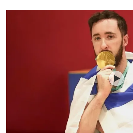
ל אביב
ליגה טורקית
תל אביב
ליגה סינית
חיפה
ליגה ברזילאית
באר שבע
ליגות נוספות
תניה
דה