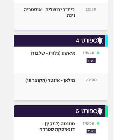
22:30
בית"ר ירושלים - אוסטריה
וינה
עכשיו
איאקס (גלוך) - שלבורן
ישיר
23:00
מילאן - אינטר (מקוצר 15)
עכשיו
טוונטה (למקין) -
דונאיסקה סטרדה
ישיר