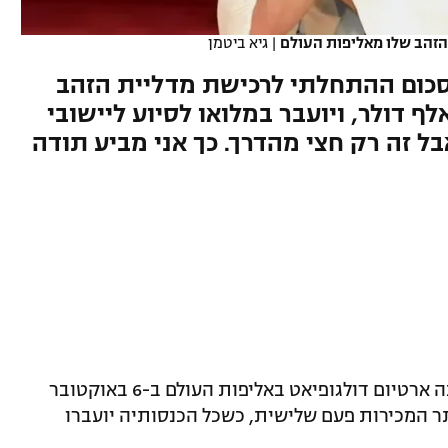
הזהב שלו מאליפות העולם
|
גיא ביטמן
סכום ההתחלתי לרכישת מדליית הזהב
ליפות העולם עומד על 100 אלף דולר, ויועבר במלואו לסיוע ליישובי
בל זה רק חצי מהדרך. כך אני מביע תודה
המכירה הפומבית של מדליית הזהב בה זכה ארטיום דולגופיאט באליפות העולם ב-6 באוקטובר
 המכירות פעם שלישית, כשכל הכנסותיה יועברו