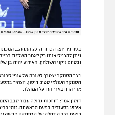
מרתיחים אחד את השני. קרטר ורוני
|
אימג'בנק GettyImages, Richard Pelham
ובסיום ניקוי השולחן). האירוע יהיה בן שלושה ימ
בכך הסנוקר יצטרף לשורה של ענפי ספורט 
הסנוקר העולמי סטיב דוסון, הצהיר במסע"
אדי הרן ובארי הרן על המהלך.
דוסון אמר: "זו זכות גדולה עבור סבב הסנ
אירוע בסעודיה בפעם הראשונה. זוהי פריצ
רואים בכך התחלה של הרפתקה חדשה עבור