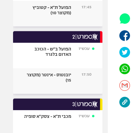
היאבקות WWE
17:45
הפועל ת"א - קטוביץ
אופניים
(מקוצר 10)
ספורט מוטורי
כדורמים
פוטבול אמריקאי NFL
בייסבול MLB
עכשיו
הפועל ב"ש - הכוכב
האדום בלגרד
ספורט אתגרי
ואקסטרים
אומנויות לחימה
17:50
יובנטוס - אינטר (מקוצר
גיימינג E-Sports
15)
עכשיו
מכבי ת"א - צסק"א סופיה