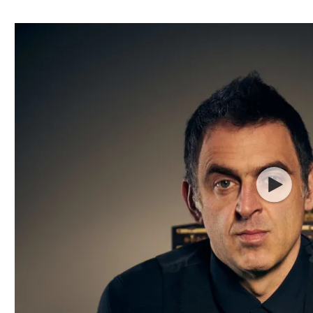
ל אביב
ליגה טורקית
תל אביב
ליגה סינית
חיפה
ליגה ברזילאית
באר שבע
ליגות נוספות
תניה
דה