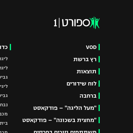
VOD
כדו
רץ ברשת
ליגת
ליגה
תוצאות
גביע
לוח שידורים
ליגי
ברחבה
גביע
נבחר
"מעל הליגה" – פודקאסט
מכבי
"מחצית בשכונה" – פודקאסט
בית"
משתתפים וזוכים בפרסים
מכבי