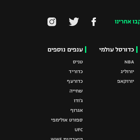
בו אחרינו
כדורסל עולמי
ענפים נוספים
NBA
טניס
יורוליג
כדוריד
יורוקאפ
כדורעף
שחייה
ג'ודו
אגרוף
ספורט אולימפי
UFC
היאבקות WWE