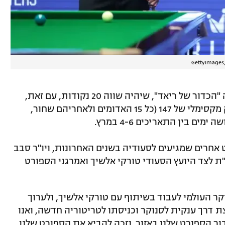
בטורניר יוצג הכדור ה-23 המוזהב, המכונה "הכדור של ריאד", שיהיה שווה 20 נקודות, עם זאת,
ניתן להכניס אותו רק לאחר השלמת ברייק מקסימלי של 147 (כל 15 האדומים ולאחריהם שחור,
ים בין התאריכים 4-6 במרץ.
אחרים שמגיעים לסעודיה בשנים האחרונות, ויו"ר סבב
ת לצד היועץ הסעודי טורקי אלשיך ואמרגני הספורט
וקר העולמי לעבוד בשיתוף עם טורקי אלשיך, ולערוך
ת דרך ענקית לסנוקר וכניסתו לטריטוריה חדשה, ואנו
 הספורט שלנו באזור. נזכה להביא את הספורט שלנו