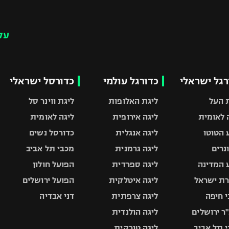
עק
רגל ישראלי
כדורגל עולמי
כדורסל ישראלי
 העל
ליגת האלופות
ליגת ווינר סל
 לאומית
ליגה אירופית
ליגה לאומית
 הטוטו
ליגה אנגלית
כדורסל נשים
ונרים
ליגה גרמנית
מכבי תל אביב
 המדינה
ליגה ספרדית
הפועל חולון
ת ישראל
ליגה איטלקית
הפועל ירושלים
 חיפה
ליגה צרפתית
דני אבדיה
ר ירושלים
ליגה הולנדית
 תל אביב
ליגה טורקית