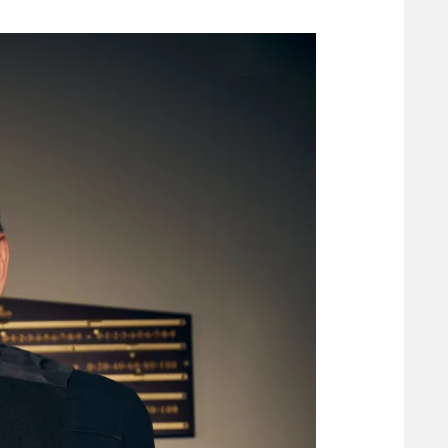
משתתפים וזוכים בפרסים
מכבי ת
הפועל 
תקנון משתתפים וזוכים בפרסים
הפועל 
תקנון עבור פעילות אלקטרה
הפועל 
תקנון עבור פעילות ספורט 1 – "מרלן"
מכבי נ
טניס
בני יהו
גיימינג E-Sports
תנאי שימוש
מדיניות פרטיות
תקנון פעילות ספורט 1
רשיון להקרנה פומבית לבית עסק
הצטרפות לחבילת הערוצים
לוח דרושים – ג'ובנט
תגיות