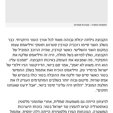
התמונה הוסרה – מערכת ספורט1
הקבוצה גילתה יכולת גבוהה מאוד לכל אורך הטור היוקרתי. כבר
בשלב השני סיימו רוכביה קורבין סטרונג וסטיבי וויליאמס עצמו
במקום השני והשלישי. כאשר קורבין, שהיה הרוכב המוביל של
הקבוצה, נאלץ לפרוש בשל מחלה, היה זה וויליאמס שלקח את
התפקיד, מה שמבטא את העומק באיכות הקבוצה. "סמכנו עליו.
הוא היה פשוט לא יאמן", אמר סם ביואי, הדירקטור הניו זילנדי של
ישראל פרמייר טק. וויליאמס הוכיח זאת אתמול בשלב החמישי
בטור כאשר סיים שני ולקח את ההובלה בטור כולו בהפרש של
אפס שניות. מיקום גבוה יותר בשלבים המוקדמים העניק לו את
חולצת המוביל. "הלחץ היה עלינו" סיפר ביואי, "אבל ידענו שאנחנו
חזקים".
לניצחון הייתה גם משמעות סמלית, אחרי שתומכי פלסטין
באוסטרליה קראו להפגין נגד ישראל בטור. בזכות היערכות
המשטרה, הנוכחות הפרו פלסטינית הייתה דלה יחסית. אתמול