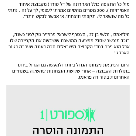
מול כל התקפה כולל האחרונה של דל טורו ( מקבוצת איחוד
רשיון להקרנה פומבית לבית עסק
האמירויות ). 200 מטרים מהסיום אמרתי לעצמי, לך על זה : נתתי
כל מה שנשאר לי: תקפתי וניצחתי. אי אפשר לבקש יותר".
הצטרפות לחבילת הערוצים
וויליאמס , וולשי בן 27 , הצטרף לישראל פרמייר טק לפני כשנה,
לוח דרושים – ג'ובנט
רוכב מוכשר שסבל מפציעה ממושכת ששיבשה את הקריירה שלו.
אבל הוא פרח במדי הקבוצה הישראלית וזכה בעונה שעברה בטור
תגיות
הארקטי.
היום השיג את ניצחונו הגדול ביותר ולמעשה גם הגדול ביותר
המגזין
בתולדות הקבוצה – אחרי שלושת הנצחונות שהשיגה בשנתיים
האחרונות בטור דה פראנס.