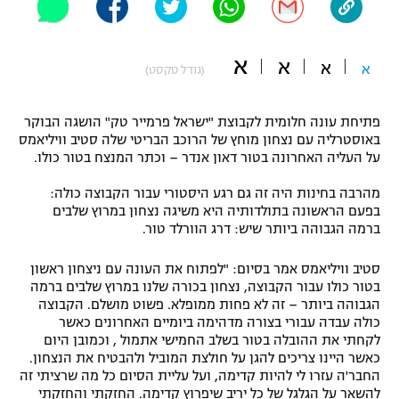
"מחצית בשכונה" – פודקאסט
אופניים
א
א
א
א
(גודל טקסט)
ספורט מוטורי
משתתפים וזוכים בפרסים
כדורמים
פתיחת עונה חלומית לקבוצת "ישראל פרמייר טק" הושגה הבוקר
תקנון משתתפים וזוכים בפרסים
באוסטרליה עם נצחון מוחץ של הרוכב הבריטי שלה סטיב וויליאמס
טניס
על העליה האחרונה בטור דאון אנדר – וכתר המנצח בטור כולו.
פוטבול אמריקאי NFL
תקנון עבור פעילות אלקטרה
מהרבה בחינות היה זה גם רגע היסטורי עבור הקבוצה כולה:
גיימינג E-Sports
בייסבול MLB
בפעם הראשונה בתולדותיה היא משיגה נצחון במרוץ שלבים
תקנון עבור פעילות ספורט 1 – "מרלן"
ברמה הגבוהה ביותר שיש: דרג הוורלד טור.
ספורט אתגרי ואקסטרים
תנאי שימוש
סטיב וויליאמס אמר בסיום: "לפתוח את העונה עם ניצחון ראשון
בטור כולו עבור הקבוצה, נצחון בכורה שלנו במרוץ שלבים ברמה
אומנויות לחימה
הגבוהה ביותר – זה לא פחות ממופלא. פשוט מושלם. הקבוצה
כולה עבדה עבורי בצורה מדהימה ביומיים האחרונים כאשר
מדיניות פרטיות
גיימינג E-Sports
לקחתי את ההובלה בטור בשלב החמישי אתמול , וכמובן היום
כאשר היינו צריכים להגן על חולצת המוביל ולהבטיח את הנצחון.
החבר'ה עזרו לי להיות קדימה, ועל עליית הסיום כל מה שרציתי זה
תקנון פעילות ספורט 1
להשאר על הגלגל של כל יריב שיפרוץ קדימה. החזקתי והחזקתי