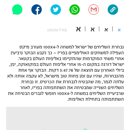
"מחצית בשכונה" – פודקאסט
אופניים
ספורט מוטורי
משתתפים וזוכים בפרסים
א
א
א
א
(גודל טקסט)
כדורמים
תקנון משתתפים וזוכים בפרסים
טניס
נבחרת השליחים של ישראל למשחה ל-100X4 מעורב מיקס
העפילה למשחקים האולימפיים בפריז – כך נקבע הבוקר (רביעי)
פוטבול אמריקאי NFL
תקנון עבור פעילות אלקטרה
אחרי משחי המוקדמות שהתקיימו באליפות העולם בקטאר.
ישראל דורגה במקום ה-15 אחרי אליפות העולם בפוקואוקה, יפן,
גיימינג E-Sports
בייסבול MLB
ביולי האחרון עם תוצאה של 3:47.76 דקות. הבוקר אף אחת
תקנון עבור פעילות ספורט 1 – "מרלן"
מהנבחרות, שהיו עם זמן פחות טוב מישראל, לא עקפה אותה ולא
ספורט אתגרי ואקסטרים
עלתה לגמר, מה שהבטיח לנבחרת את הכרטיס. זו נבחרת
תנאי שימוש
השליחים השנייה שמבטיחה את השתתפותה בפריז, לאחר
שרביעיית השליחים במשחה ל-100X4 חופשי לגברים הבטיחה את
אומנויות לחימה
השתתפותה בתחילת האליפות.
מדיניות פרטיות
גיימינג E-Sports
תקנון פעילות ספורט 1