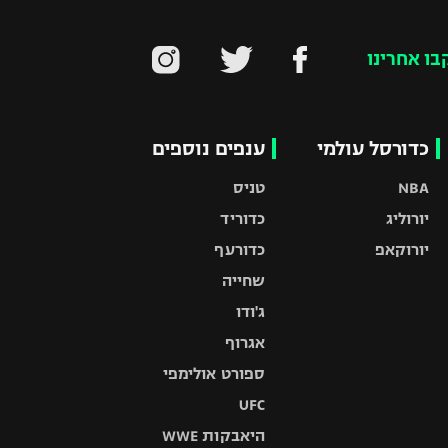
בו אחרינו
כדורסל עולמי
ענפים נוספים
NBA
טניס
יורוליג
כדוריד
יורוקאפ
כדורעף
שחייה
ג'ודו
אגרוף
ספורט אולימפי
UFC
היאבקות WWE