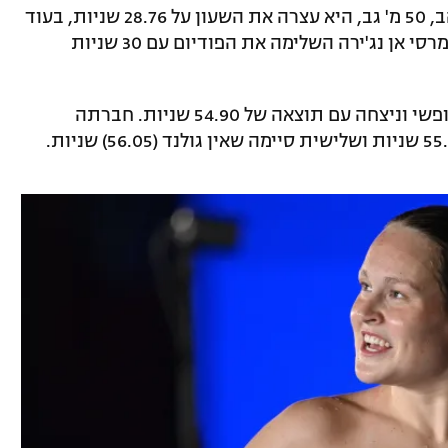
במקצה הקצר מבין השניים שבו זכתה בזהב, 50 מ' גב, היא עצרה את השעון על 28.76 שניות, בעוד
תום מיניס סיימה שנייה עם 29.68 שניות ומרסי אן נג'ירה השלימה את הפודיום עם 30 שניות
לאחר מכן קפצה גורבנקו גם ל-100 מטר חופשי וניצחה עם תוצאה של 54.90 שניות. חברתה