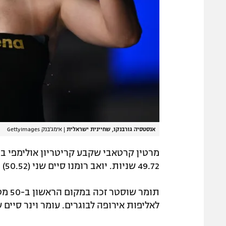
אנסטסיה גורבנקו, שחיינית ישראלית
|
אימג'בנק GettyImages
49.72 שניות. יואב רומנו סיים שני (50.52) ועומר וינר שלישי (50.67).
לאליפות אירופה לבוגרים. עומר וינר סיים שני (25.67) ואדם מראענ סיים שלישי (