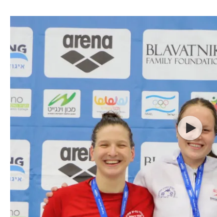
ל אביב
ליגה טורקית
תל אביב
ליגה סינית
חיפה
ליגה ברזילאית
באר שבע
ליגות נוספות
תניה
דה