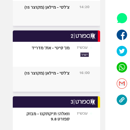
היאבקות WWE
14:20
צ'לסי - מילאן (מקוצר 15)
אופניים
ספורט מוטורי
כדורמים
פוטבול אמריקאי NFL
בייסבול MLB
עכשיו
מנ' סיטי - את' מדריד
ספורט אתגרי
ישיר
ואקסטרים
אומנויות לחימה
16:00
צ'לסי - מילאן (מקוצר 15)
גיימינג E-Sports
עכשיו
וואלה! תיקתקנו - מבזק
ספורט 9.8