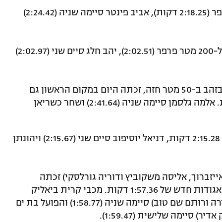
אופיר רכאח זכתה במשחה ל-200 מטר פרפר (2:18.25 דקות), אביב פינטר סיימה שניה (2:24.42)
ענבר דנציגר זכה במקום הראשון במשחה ל-200 מטר פרפר (2:02.51), יהב חלג סיים שני (2:02.97)
יליזבטה פרולוב בת ה-15, שזכתה אתמול בזהב ב-50 מטר חזה, זכתה היום במקום הראשון גם
במשחה ל-200 מטר חזה עם 2:39.42 דקות. אלמה גלסמן סיימה שניה (2:41.64) ושחר כשריאן
אלון באר זכה במשחה ל-200 מטר חזה עם 2:15.28 דקות, דניאל יוסיפוב סיים שני (2:15.67) ויהונתן
(תום מיניס, קרן אייזברוך, אליסה משקוביץ ודוריה גורלסקי) זכתה
במשחה ל-4X50 מעורב לשליחות עם שיא אגודות חדש של 1:57.36 דקות. מכבי קרית ביאליק
(אופיר שמחה, אנסטסיה גורבנקו, עדן הודרה ורותם שם טוב) סיימה שניה (1:58.77) והפועל בת ים
) סיימה שלישית (1:59.47).