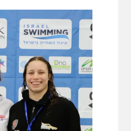
משתתפים וזוכים בפרסים
מכבי ת
הפועל 
תקנון משתתפים וזוכים בפרסים
הפועל 
תקנון עבור פעילות אלקטרה
הפועל 
תקנון עבור פעילות ספורט 1 – "מרלן"
מכבי נ
טניס
בני יהו
גיימינג E-Sports
תנאי שימוש
מדיניות פרטיות
תקנון פעילות ספורט 1
רשיון להקרנה פומבית לבית עסק
הצטרפות לחבילת הערוצים
לוח דרושים – ג'ובנט
תגיות