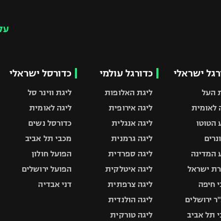
עק
רגל ישראלי
כדורגל עולמי
כדורסל ישראלי
 העל
ליגת האלופות
ליגת ווינר סל
 לאומית
ליגה אירופית
ליגה לאומית
 הטוטו
ליגה אנגלית
כדורסל נשים
ונרים
ליגה גרמנית
מכבי תל אביב
 המדינה
ליגה ספרדית
הפועל חולון
ת ישראל
ליגה איטלקית
הפועל ירושלים
 חיפה
ליגה צרפתית
דני אבדיה
ר ירושלים
ליגה הולנדית
 תל אביב
ליגה טורקית