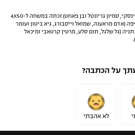
הפועל ירושלים (ענבר דנציגר, אלכסיי גליבינסקי, סמיון גריונטל ובן פאחט) זכתה במשחה ל-4X50
1:41. דקות. מכבי חיפה (אדם מראענה, שמואל וייסבורג, גיא ביטון ועומר
1:4) והפועל דולפין נתניה (גל שלגל, תום סלע, מרטין קרטאבי ומיכאל
תך על הכתבה?
י
לא אהבתי