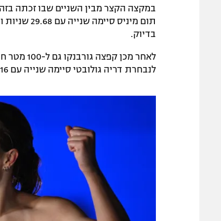
בדיוק.
לנבחרת דריה גולובטי סיימה שנייה עם 55.16 שניות ושלישית סיימה שאין גולנד (56.05) שניות.