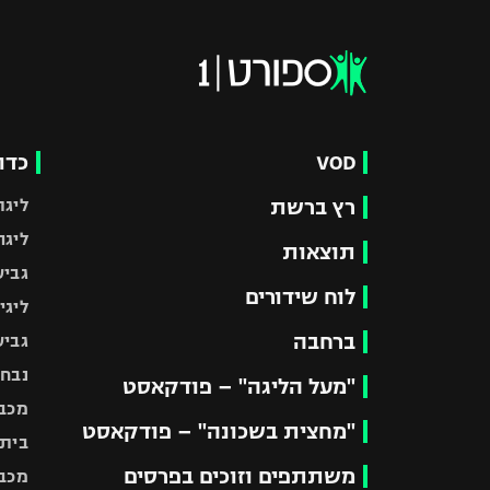
VOD
כדו
רץ ברשת
ליגת
ליגה
תוצאות
גביע
לוח שידורים
ליגי
ברחבה
גביע
נבחר
"מעל הליגה" – פודקאסט
מכבי
"מחצית בשכונה" – פודקאסט
בית"
משתתפים וזוכים בפרסים
מכבי