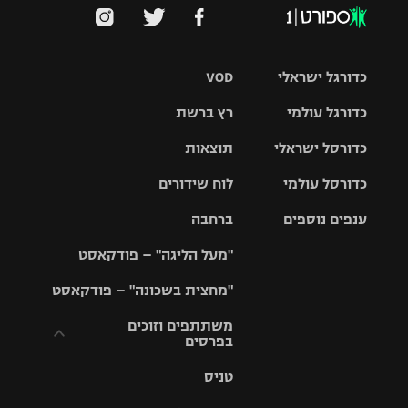
כדורגל ישראלי
VOD
כדורגל עולמי
רץ ברשת
ליגת העל
כדורסל ישראלי
תוצאות
ליגת
ליגה לאומית
האלופות
כדורסל עולמי
לוח שידורים
ליגת ווינר
סל
גביע הטוטו
ענפים נוספים
ברחבה
ליגה
NBA
אירופית
"מעל הליגה" – פודקאסט
ליגה לאומית
ליגיונרים
טניס
יורוליג
ליגה אנגלית
"מחצית בשכונה" – פודקאסט
כדורסל נשים
גביע המדינה
כדוריד
יורוקאפ
ליגה גרמנית
משתתפים וזוכים
בפרסים
מכבי תל
נבחרת
כדורעף
אביב
ישראל
ליגה
טניס
ספרדית
תקנון משתתפים
שחייה
הפועל חולון
מכבי חיפה
וזוכים בפרסים