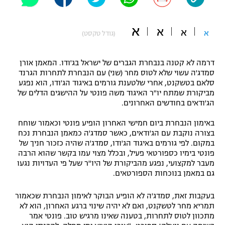
"מחצית בשכונה" – פודקאסט
אופניים
א
א
א
א
(גודל טקסט)
ספורט מוטורי
משתתפים וזוכים בפרסים
דרמה לא קטנה בנבחרת הגברים של ישראל בג'ודו. המאמן אורן
כדורמים
סמדג'ה עשוי שלא לטוס מחר (שני) עם הנבחרת לתחרות הגרנד
תקנון משתתפים וזוכים בפרסים
טניס
סלאם בטשקנט, אחרי שלטענת גורמים באיגוד הג'ודו, הוא נפגע
פוטבול אמריקאי NFL
מביקורת שמתח יו"ר האיגוד משה פונטי על ההישגים הדלים של
תקנון עבור פעילות אלקטרה
הג'ודאים בחודשים האחרונים.
גיימינג E-Sports
בייסבול MLB
באימון הנבחרת ביום חמישי האחרון הופיע פונטי וכאמור שוחח
תקנון עבור פעילות ספורט 1 – "מרלן"
בצורה נוקבת עם הג'ודאים, כאשר סמדג'ה כמאמן הנבחרת נכח
ספורט אתגרי ואקסטרים
במקום. לפי גורמים באיגוד הג'ודו, סמדג'ה שהיה כזכור חניך של
תנאי שימוש
פונטי בימיו כספורטאי פעיל, ובכלל מצוי עמו בקשר שהוא הרבה
מעבר למקצועי, נפגע מהביקורת של היו"ר שעל פי העדויות נגעו
אומנויות לחימה
גם במאמן בנוכחות הספורטאים.
מדיניות פרטיות
גיימינג E-Sports
בעקבות זאת, סמדג'ה לא הופיע הבוקר לאימון הנבחרת שכאמור
תמריא מחר לטשקנט, ואם לא יהיה שינוי ברגע האחרון, הוא לא
תקנון פעילות ספורט 1
מתכוון לטוס לתחרות, בטענה שאינו מרגיש טוב. פונטי אמר