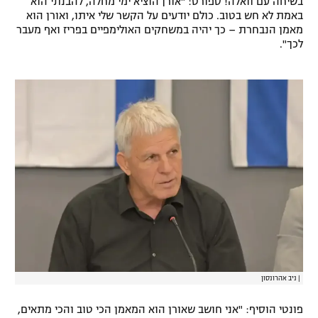
בשיחה עם וואלה! ספורט: "אורן הוציא ימי מחלה, להבנתי הוא
באמת לא חש בטוב. כולם יודעים על הקשר שלי איתו, ואורן הוא
רשיון להקרנה פומבית לבית עסק
מאמן הנבחרת – כך יהיה במשחקים האולימפיים בפריז ואף מעבר
לכך".
הצטרפות לחבילת הערוצים
לוח דרושים – ג'ובנט
תגיות
המגזין
|
ניב אהרונסון
פונטי הוסיף: "אני חושב שאורן הוא המאמן הכי טוב והכי מתאים,