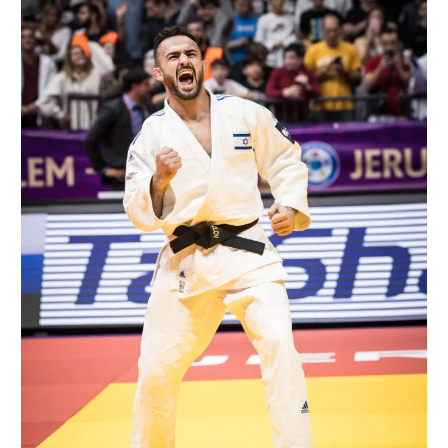
רשיון להקרנה פומבית לבית עסק
הצטרפות לחבילת הערוצים
לוח דרושים – ג'ובנט
תגיות
המגזין