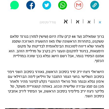
"מחצית בשכונה" – פודקאסט
אופניים
א
א
א
ספורט מוטורי
א
משתתפים וזוכים בפרסים
(גודל טקסט)
כדורמים
ברוך שמאילוב (עד 66 ק"ג) עלה היום (שישי) למזרן בגרנד סלאם
תקנון משתתפים וזוכים בפרסים
טניס
טשקנט, בתחרות הראשונה שלו מאז ההשעיה הארוכה שספג
פוטבול אמריקאי NFL
(לאחר שלא דיווח לסוכנות הבינלאומית לבדיקות על מקום
תקנון עבור פעילות אלקטרה
הימצאות, בניגוד לתקנון) ונעצר רק בקרב על מדליית הזהב. הוא
גיימינג E-Sports
אמנם הפסיד בגמר, אבל רשם הישג נפלא בכך שזכה במדליית
בייסבול MLB
תקנון עבור פעילות ספורט 1 – "מרלן"
הכסף.
ספורט אתגרי ואקסטרים
הישראלי ניצח יריב סיני בסיבוב הראשון, גאורגי בסיבוב השני ויפני
תנאי שימוש
בסיבוב השלישי. בחצי הגמר התגבר על וויליאן לימה הברזילאי עם
אומנויות לחימה
איפון נפלא ובגמר מול נוראלי ההונגרי נקלע לפיגור מהיר ולאחר
מכן גם ספג עבירה שלישית ונכנע. באותה קטגוריית משקל, טל
מדיניות פרטיות
פליקר ניצח יריב פיליפיני בסיבוב הראשון, אך הפסיד ליריב אוזבקי
גיימינג E-Sports
בסיבוב השני.
תקנון פעילות ספורט 1