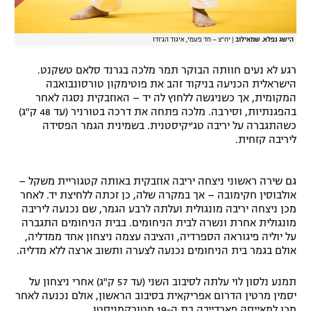
הישג נפלא. שמאילוב
|
יח"צ – חד פעמי, איגוד הג'ודו
רגע לא נעים חוותה הבוקר תמר מלכה בגרנד סלאם טשקנט.
הישראלית הכניעה בניקוד זהב את פוטימקון טורסונבואבה
המקומית, אך כשניגשה ללחוץ לה יד – האוזבקית נסגה לאחר
בהפגנתיות, וסירבה. מלכה פתחה את דרכה בטורניר (עד 48 ק"ג)
כשהתגברה על יריבה טג'יקיסטנית. בשמינית הגמר הפסידה
ליריבה קזחית.
גם שירה ראשוני ניצחה יריבה אוזבקית באותה קטגוריית משקל –
אולבוסין חקימובה – אך במקרה שלה, כן זכתה ללחיצת יד. לאחר
מכן ניצחה יריבה מונגולית ועלתה לרבע הגמר, שם נכנעה ליריבה
מונגולית אחרת ונשרה לבית הניחומים. בבית הניחומים התגברה
על יוליה פיגוראה הספרדיה, והציבה עצמה ניצחון אחד ממדליה,
אולם בגמר בית הניחומים נכנעה לצערה ותשוב ארצה ללא מדליה.
תמנע נלסון לוי עלתה לסיבוב השני (עד 57 ק"ג) אחרי ניצחון על
יסמין מרטין הדרום אפריקאית בסיבוב הראשון, אולם נכנעה לאחר
מכן למאייסה פארדייבה בת ה-19 מטורקמניסטן.