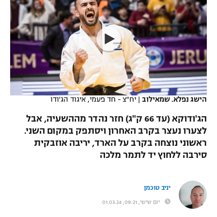
כדורסל נשים
נבחרת ישראל
יורוליג
ליגה ספרדית
טניס
VOD
מכבי תל אביב
מכבי חיפה
יורוקאפ
ליגה איטלקית
כדוריד
הפועל חולון
בית"ר ירושלים
רץ ברשת
ליגה צרפתית
כדורעף
הפועל ירושלים
מכבי תל אביב
ליגה הולנדית
שחייה
תוצאות
הישג נפלא. שמאילוב
|
יח"צ - חד פעמי, איגוד הג'ודו
דני אבדיה
הפועל תל אביב
ליגה טורקית
הג'ודוקא (עד 66 ק"ג) חזר נהדר מההשעיה, אבל
ג'ודו
הפועל חיפה
לצערו נעצר בקרב האחרון ויסתפק במקום השני.
לוח שידורים
ליגה סינית
ראשוני נוצחה בקרב על הארד, יריבה אוזבקית
אגרוף
הפועל באר שבע
סירבה ללחוץ יד לתמר מלכה
ליגה ברזילאית
ברחבה
ספורט אולימפי
מכבי נתניה
ליגות נוספות
יניב טוכמן
UFC
"מעל הליגה" – פודקאסט
בני יהודה
יום שישי, 09:21, 01.03.24
היאבקות WWE