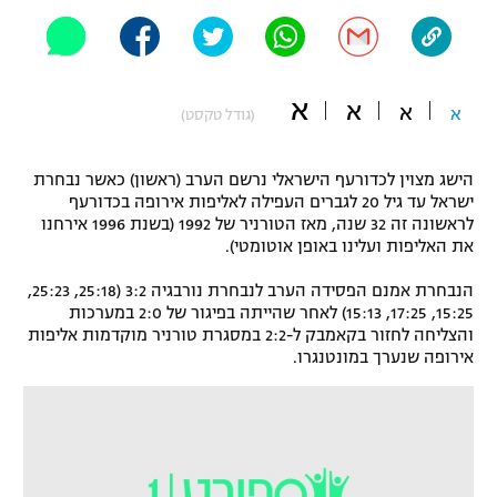
"מחצית בשכונה" – פודקאסט
אופניים
ספורט מוטורי
משתתפים וזוכים בפרסים
א
א
א
א
(גודל טקסט)
כדורמים
תקנון משתתפים וזוכים בפרסים
טניס
הישג מצוין לכדורעף הישראלי נרשם הערב (ראשון) כאשר נבחרת
ישראל עד גיל 20 לגברים העפילה לאליפות אירופה בכדורעף
פוטבול אמריקאי NFL
תקנון עבור פעילות אלקטרה
לראשונה זה 32 שנה, מאז הטורניר של 1992 (בשנת 1996 אירחנו
את האליפות ועלינו באופן אוטומטי).
גיימינג E-Sports
בייסבול MLB
תקנון עבור פעילות ספורט 1 – "מרלן"
הנבחרת אמנם הפסידה הערב לנבחרת נורבגיה 3:2 (25:18, 25:23,
ספורט אתגרי ואקסטרים
15:25, 17:25, 15:13) לאחר שהייתה בפיגור של 2:0 במערכות
תנאי שימוש
והצליחה לחזור בקאמבק ל-2:2 במסגרת טורניר מוקדמות אליפות
אירופה שנערך במונטנגרו.
אומנויות לחימה
מדיניות פרטיות
גיימינג E-Sports
תקנון פעילות ספורט 1