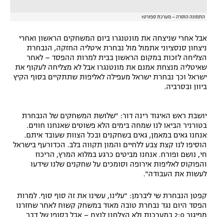
התמונה הוסרה – מערכת ספורט1
אבל אחרי שניצחה את מונטנגרו ביום המשחקים הראשון ואחרי
ניצחון סנסציוני אתמול מול נבחרת איטליה החזקה, הנבחרת
הצליחה לזכות במקום הראשון בבית למרות ההפסד – לאחר
שאיטליה מנצחת אמנם את מונטנגרו אבל לא מצליחה לעקוף את
ישראל וכך נבחרת ישראל מעפילה לאליפות שתתקיים בסוף הקיץ
ביוון ובסרביה.
יושבת ראש האיגוד רינה דור: "שלושת המשחקים של הנבחרת
בטורניר הביאו לנו שמחה בימים הלא פשוטים שאנחנו חווים.
אנחנו גאים במאמן, גאים בשחקנים ובכל הצוות שעובד איתם.
הוסיפו לנו קצת צבע ללחיים והמון תקווה בלב. הכדורעף בישראל
חי, נושם ופורח. אנחנו מביטים כרגע במלוא המרץ, הריכוז
והפוקוס לאליפות אירופה וסומכים על שחקנים שלנו שידעו
לעשות את העבודה".
קפטן הנבחרת שי ליברמן: "עלינו, עשינו את זה סוף סוף. למרות
הפסד היום נגד נבחרת טובה מאוד במשחק קשוח לאחר שחזרנו
מפיגור 2:0 במערכות ולא הצלחנו לנצח – אבל בסופו של דבר