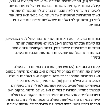
אביב לוי (21), הטריאתלטית הבכירה של ישראל מקבוצת XTRIM,
רשיון להקרנה פומבית לבית עסק
קיבלה הזמנה יוקרתית להשתתף בגראנד פרי של צרפת הנחשב
לאליפות מועדוני הליגה הבכירה בצרפת. לוי הוזמנה להשתתף
בשתי התחרויות הראשונות של העונה ב-4 במאי וב-8 ביוני. עוד
הצטרפות לחבילת הערוצים
לפני כן, תשתתף לוי באליפות ישראל שתתקיים בטבריה ב-19
בחודש.
לוח דרושים – ג'ובנט
בתחרות גביע אירופה האחרונה שהיתה בפורטוגל לפני כשבועיים,
תגיות
בה סיימה אביב לוי במקום ה-22 מבין 47 משתתפות חוותה
התנסות ספורטיבית יוצאת דופן, ברמה מקצועית גבוהה מאד
המגזין
כשהתחרתה מול הטריאתלטיות המנוסות והבכירות בעולם
ביניהן.
קסנדרה בוגראנד (27) מצרפת, המדורגת במקום ה- 2 בעולם,
סיימה את התחרות בפורטוגל במקום ה-2. בוגראנד סיימה במקום
ה- 2 בתחרות המבחן בפריז 2023 ובמקום ה- 3 באליפות העולם
2023. גורגיה טיילור בראון (30) מבריטניה, מדליסטית כסף
במשחקים האולימפיים בטוקיו ושותפה למדליית זהב בשליחים
קבוצתי בטוקיו, המדורגת במקום ה-5 בעולם סיימה במקום ה-3
בפורטוגל ליסה טרש (26) מגרמניה מדורגת במקום ה-6 בעולם
סיימה במקום ה-4 באליפות העולם ב-2023 ומדליית זהב בתחרות
המבחן לפריז 2023. ג'נייה לאייר (28) מלוכסמבורג, אלופת אירופה