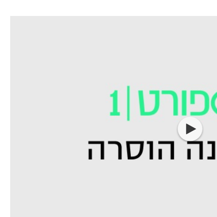
ל אביב
ליגה טורקית
תל אביב
ליגה סינית
חיפה
ליגה ברזילאית
באר שבע
ליגות נוספות
תניה
דה