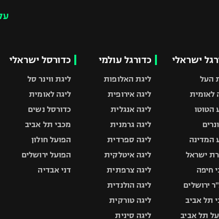
עק
רגל ישראלי
כדורגל עולמי
כדורסל ישראלי
 העל
ליגת האלופות
ליגת ווינר סל
 לאומית
ליגה אירופית
ליגה לאומית
 הטוטו
ליגה אנגלית
כדורסל נשים
ונרים
ליגה גרמנית
מכבי תל אביב
 המדינה
ליגה ספרדית
הפועל חולון
ת ישראל
ליגה איטלקית
הפועל ירושלים
 חיפה
ליגה צרפתית
דני אבדיה
ר ירושלים
ליגה הולנדית
 תל אביב
ליגה טורקית
ל תל אביב
ליגה סינית