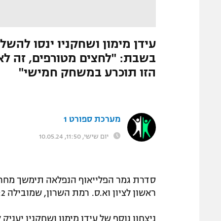
המגזין
התמונה הוסרה
|
מערכת ספורט1
בשבת: "לחצים מטורפים, זה לא
הזו תוכרע במשחק חמישי"
מערכת ספורט 1
יום שישי, 11:50, 10.05.24
סדרת גמר הפלייאוף הנפלאה תימשך מחר (
ראשון לציון וא.ס. רמת השרון, שמובילה 1:2 אחרי ה-37:41 הדרמטי אחרי הארכה במשחק מספר 3.
ניצחון נוסף של עידן מימון ושחקניו יעני