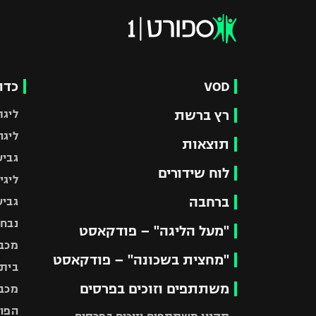
VOD
כדו
רץ ברשת
ליגת
ליגה
תוצאות
גביע
לוח שידורים
ליגי
ברחבה
גביע
נבחר
"מעל הליגה" – פודקאסט
מכבי
"מחצית בשכונה" – פודקאסט
בית"
משתתפים וזוכים בפרסים
מכבי
הפוע