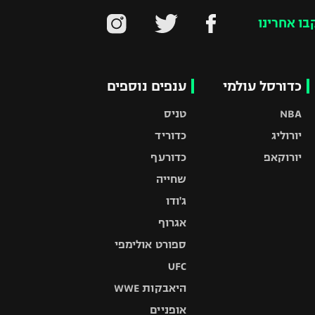
בו אחרינו
כדורסל עולמי
ענפים נוספים
NBA
טניס
יורוליג
כדוריד
יורוקאפ
כדורעף
שחייה
ג'ודו
אגרוף
ספורט אולימפי
UFC
היאבקות WWE
אופניים