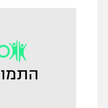
משתתפים וזוכים בפרסים
מכבי ת
הפועל 
תקנון משתתפים וזוכים בפרסים
הפועל 
תקנון עבור פעילות אלקטרה
הפועל 
תקנון עבור פעילות ספורט 1 – "מרלן"
מכבי נ
טניס
בני יהו
גיימינג E-Sports
תנאי שימוש
מדיניות פרטיות
תקנון פעילות ספורט 1
רשיון להקרנה פומבית לבית עסק
הצטרפות לחבילת הערוצים
לוח דרושים – ג'ובנט
תגיות