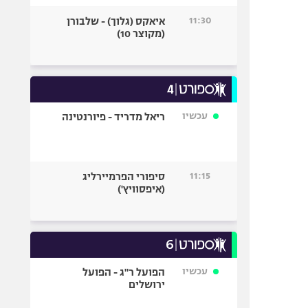
11:30
איאקס (גלוך) - שלבורן
(מקוצר 10)
עכשיו
ריאל מדריד - פיורנטינה
11:15
סיפורי הפרמיירליג
(איפסוויץ')
עכשיו
הפועל ר"ג - הפועל
ירושלים