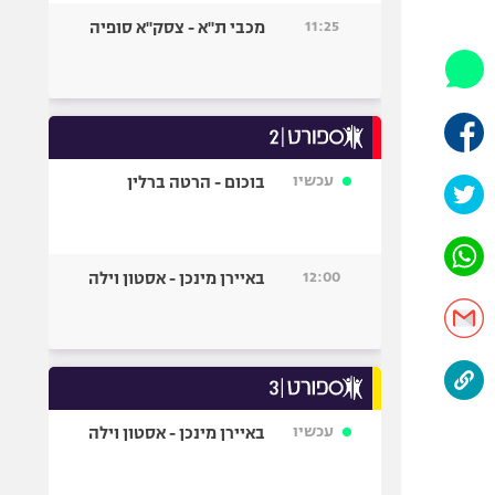
היאבקות WWE
11:25
מכבי ת"א - צסק"א סופיה
אופניים
ספורט מוטורי
כדורמים
פוטבול אמריקאי NFL
בייסבול MLB
עכשיו
בוכום - הרטה ברלין
ספורט אתגרי
ואקסטרים
אומנויות לחימה
12:00
באיירן מינכן - אסטון וילה
גיימינג E-Sports
עכשיו
באיירן מינכן - אסטון וילה