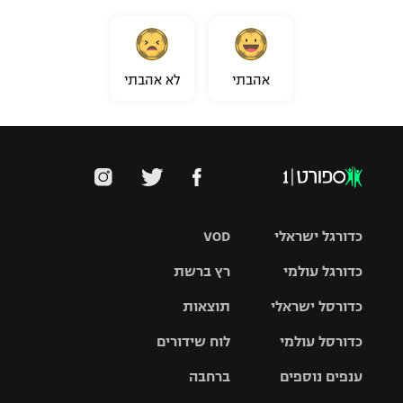
אהבתי
לא אהבתי
כדורגל ישראלי
VOD
כדורגל עולמי
רץ ברשת
ליגת העל
כדורסל ישראלי
תוצאות
ליגת
ליגה לאומית
האלופות
כדורסל עולמי
לוח שידורים
ליגת ווינר
סל
גביע הטוטו
ענפים נוספים
ברחבה
ליגה
NBA
אירופית