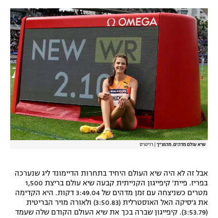
רשיון להקרנה פומבית לבית עסק
הצטרפות לחבילת הערוצים
לוח דרושים – ג'ובנט
תגיות
המגזין
שיא עולם מדהים. מהוצ'יך
|
רויטרס
אבל זה לא היה שיא העולם היחיד בתחרות הדיימונד ליג שנערכה
בפריז. פיית' קיפייגון הקנייתית קבעה שיא עולם בריצת 1,500
מטרים כשניצחה עם זמן מדהים של 3:49.04 דקות. היא הקדימה
את ג'סיקה האל האוסטרלית (3:50.83) ולאורה מויר הבריטית
(3:53.79). קיפייגון שברה בכך את שיא העולם הקודם שלה שעמד