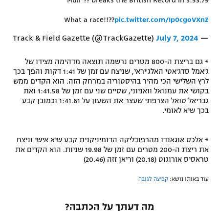
Muir ?? breaks the British Record in 3:53.79
What a race!!??
pic.twitter.com/Ip0cgoVXnZ
July 7, 2024
— Track & Field Gazette (@TrackGazette)
* גם בריצת ה-800 מטרים נרשמה תוצאה מדהימה מצידו של
ג'אמל סדג'אטי האלג'יראי, שניצח עם זמן של 1:41 דקות והפך בכך
לרץ השלישי הכי מהיר בהיסטוריה במרחק הזה. הוא הקדים ממש
בקושי את עמנואל וואניוני, שסיים שני עם זמן של 1:41.58 ואת
גבריאל טואל הצרפתי שעצר את השעון על 1:41.61 וכמובן קבע
בכך שיא לאומי.
* אלכס אוגאנדו מהרפובליקה הדומיניקנית קבע שיא אישי וניצח
את ריצת ה-200 מטרים עם זמן של 19.98 שניות. הוא הקדים את
טראסיס אורוגוט (20.18) וריאן זזה (20.46)
עוד באותו נושא:
קפיצה לגובה
מה דעתך על הכתבה?