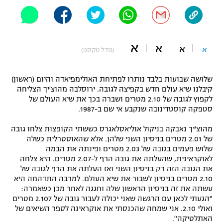
"מחצית בשכונה" – פודקאסט
אופניים
ספורט מוטורי
א
משתתפים וזוכים בפרסים
א
א
א
(גודל טקסט)
כדורמים
תקנון משתתפים וזוכים בפרסים
שלושה שבועות בלבד נותרו לפתיחת האולימפיאדה והיום (ראשון)
טניס
קיבלנו שיא עולם חדש בקפיצה לגובה. ירוסלבה מהוצ'יך הצליחה
פוטבול אמריקאי NFL
לקפוץ לגובה של 2.10 מטרים ושברה בכך את שיא העולם של
תקנון עבור פעילות אלקטרה
סטפקה קוסטדינובה שנקבע אי שם ב-1987.
גיימינג E-Sports
בייסבול MLB
תקנון עבור פעילות ספורט 1 – "מרלן"
מהוצ'יך נאבקה בניקול אוליאסלאגרס כששתי הקופצות צלחו גובה
של 2.01 מטרים בניסיון השני שלהן. אלא שהאוסטרלית כשלה
ספורט אתגרי ואקסטרים
תנאי שימוש
שלוש פעמים בגובה של 2.03 מטרים ופינתה את הבמה
לאוקראינית, שהעלתה את גובה הרף ל-2.07 מטרים. היא צלחה
אומנויות לחימה
את הגובה הזה רק בניסיון השני ואז העלתה את הרף לגובה של
2.10 מטרים בניסיון לשבור את שיא העולם. למרבה התדהמה היא
מדיניות פרטיות
גיימינג E-Sports
עשתה את זה בניסיון הראשון שלה וחגגה לאחר מכן כשאמרה:
"הגעתי לכאן עם הרגשה שאני יכולה לעבור גובה של 2.107 מטרים
ואולי 2.10. אני שמחה שהכנסתי את אוקראינה לספר השיאים של
תקנון פעילות ספורט 1
האתלטיקה".