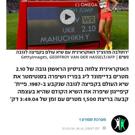
כדורסל נשים
נבחרת ישראל
יורוליג
ליגה ספרדית
טניס
VOD
מכבי תל אביב
מכבי חיפה
יורוקאפ
ליגה איטלקית
כדוריד
הפועל חולון
בית"ר ירושלים
רץ ברשת
ליגה צרפתית
כדורעף
הפועל ירושלים
מכבי תל אביב
ירוסלבה מהוצ'יך האוקראינית עם שיא עולם בקפיצה לגובה
נשים
|
GettyImages, GEOFFROY VAN DER HASSELT/AFP
ליגה הולנדית
שחייה
תוצאות
דני אבדיה
הפועל תל אביב
האוקראינית צלחה בניסיון הראשון גובה של 2.10
ליגה טורקית
ג'ודו
מטרים בדיימונד ליג בפריז ושיפרה בסנטימטר את
הפועל חיפה
לוח שידורים
שיא העולם בקפיצה לגובה שנקבע ב-1987. פיית'
ליגה סינית
אגרוף
קיפייגון שיפרה את השיא הקודם שהיא בעצמה
הפועל באר שבע
קבעה בריצת 1,500 מטרים עם זמן של 3:49.04 דק'
ליגה ברזילאית
ברחבה
ספורט אולימפי
מכבי נתניה
ליגות נוספות
UFC
מערכת ספורט 1
"מעל הליגה" – פודקאסט
בני יהודה
יום ראשון, 18:14, 07.07.24
היאבקות WWE