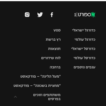
כדורגל ישראלי
VOD
כדורגל עולמי
רץ ברשת
ליגת העל
כדורסל ישראלי
תוצאות
ליגת
ליגה לאומית
האלופות
כדורסל עולמי
לוח שידורים
ליגת ווינר
סל
גביע הטוטו
ענפים נוספים
ברחבה
ליגה
NBA
אירופית
"מעל הליגה" – פודקאסט
ליגה לאומית
ליגיונרים
טניס
יורוליג
ליגה אנגלית
"מחצית בשכונה" – פודקאסט
כדורסל נשים
גביע המדינה
כדוריד
יורוקאפ
ליגה גרמנית
משתתפים וזוכים
בפרסים
מכבי תל
נבחרת
כדורעף
אביב
ישראל
ליגה