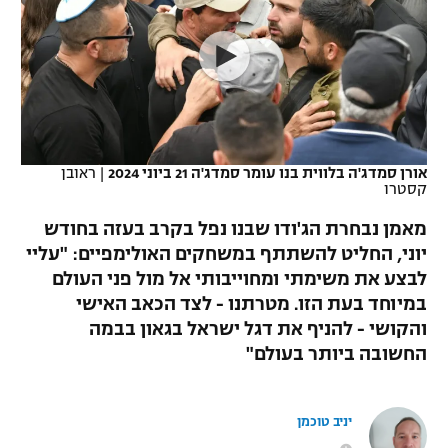
כדורסל נשים
נבחרת ישראל
יורוליג
ליגה ספרדית
טניס
VOD
מכבי תל אביב
מכבי חיפה
יורוקאפ
ליגה איטלקית
כדוריד
הפועל חולון
בית"ר ירושלים
רץ ברשת
ליגה צרפתית
כדורעף
הפועל ירושלים
מכבי תל אביב
אורן סמדג'ה בלווית בנו עומר סמדג'ה 21 ביוני 2024
|
ראובן
קסטרו
ליגה הולנדית
שחייה
תוצאות
דני אבדיה
הפועל תל אביב
מאמן נבחרת הג'ודו שבנו נפל בקרב בעזה בחודש
ליגה טורקית
ג'ודו
יוני, החליט להשתתף במשחקים האולימפיים: "עליי
הפועל חיפה
לוח שידורים
לבצע את משימתי ומחוייבותי אל מול פני העולם
ליגה סינית
אגרוף
במיוחד בעת הזו. מטרתנו - לצד הכאב האישי
הפועל באר שבע
והקושי - להניף את דגל ישראל בגאון בבמה
ליגה ברזילאית
ברחבה
ספורט אולימפי
החשובה ביותר בעולם"
מכבי נתניה
ליגות נוספות
UFC
"מעל הליגה" – פודקאסט
בני יהודה
יניב טוכמן
היאבקות WWE