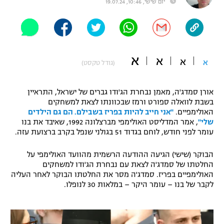
יום שישי, 10:46, 19.07.24
"מחצית בשכונה" – פודקאסט
אופניים
ספורט מוטורי
משתתפים וזוכים בפרסים
א
א
א
א
(גודל טקסט)
כדורמים
תקנון משתתפים וזוכים בפרסים
טניס
אורן סמדג'ה, מאמן נבחרת הג'ודו גברים של ישראל, התראיין
פוטבול אמריקאי NFL
תקנון עבור פעילות אלקטרה
בשבת לוואלה ספורט ורמז שבכוונתו לצאת למשחקים
האולימפיים.
"אני חייב להיות בפריז בשבילם. הם גם הילדים
גיימינג E-Sports
בייסבול MLB
שלי"
, אמר המדליסט האולימפי מברצלונה 1992, שאיבד את בנו
תקנון עבור פעילות ספורט 1 – "מרלן"
עומר לפני חודש, לוחם בגדוד 51 בגולני שנפל בקרב ברצועת עזה.
ספורט אתגרי ואקסטרים
תנאי שימוש
הבוקר (שישי) הגיעה ההודעה הרשמית מהוועד האולימפי על
אומנויות לחימה
החלטתו של סמדג'ה לצאת עם נבחרת הג'ודו למשחקים
האולימפיים בפריז. סמדג'ה מסר את החלטתו הבוקר לאחר העליה
מדיניות פרטיות
לקבר של בנו – עומר היקר – במלאות 30 לנופלו.
גיימינג E-Sports
תקנון פעילות ספורט 1