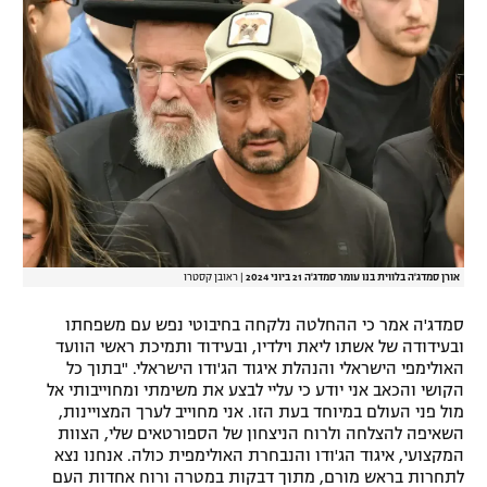
רשיון להקרנה פומבית לבית עסק
הצטרפות לחבילת הערוצים
לוח דרושים – ג'ובנט
תגיות
המגזין
אורן סמדג'ה בלווית בנו עומר סמדג'ה 21 ביוני 2024
|
ראובן קסטרו
סמדג'ה אמר כי ההחלטה נלקחה בחיבוטי נפש עם משפחתו
ובעידודה של אשתו ליאת וילדיו, ובעידוד ותמיכת ראשי הוועד
האולימפי הישראלי והנהלת איגוד הג'ודו הישראלי. "בתוך כל
הקושי והכאב אני יודע כי עליי לבצע את משימתי ומחוייבותי אל
מול פני העולם במיוחד בעת הזו. אני מחוייב לערך המצויינות,
השאיפה להצלחה ולרוח הניצחון של הספורטאים שלי, הצוות
המקצועי, איגוד הג'ודו והנבחרת האולימפית כולה. אנחנו נצא
לתחרות בראש מורם, מתוך דבקות במטרה ורוח אחדות העם