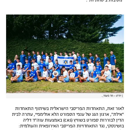
"מסיבות ביטחוניות".
רשיון להקרנה פומבית לבית עסק
הצטרפות לחבילת הערוצים
לוח דרושים – ג'ובנט
תגיות
המגזין
|
יח"צ – חד פעמי, .
לאור זאת, התאחדות הפריסבי הישראלית בשיתוף התאחדות
"אילת", ארגון הגג של ענפי הספורט הלא אולימפיי, עתרה לבית
הדין לבוררות ספורט בשוויץ (CAS) באמצעות עוה"ד דליה
בושינסקי, נגד התאחדויות הפריסבי האירופאית והעולמית: