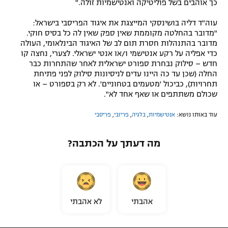
כך אוהבים בשל פוליטיקה ואנטישמיות זולה."
עוה"ד דליה בושינסקי המייצגת את איגוד הפריסבי בישראל:
"מדובר בהחלטה מקוממת שאין ספק שאין לה כל בסיס חוקי.
מדובר בהתנהלות חסרת תום לב של האיגוד הבינלאומי, העולה
כדי אפליה על רקע אנטישמי ו/או אנטי ישראלי. לצערי, נחצה קו
חדש – סילוק נבחרת ספורט ישראלית לאחר שהתחרות כבר
החלה (שכן עד כה היינו עדים לניסיונות סילוק לפני פתיחת
תחרויות), כביכול 'מטעמים בטחוניים'. לא רק בספורט – או
שכולם משתתפים או שאף אחד לא".
עוד באותו נושא:
אנטישמיות
,
בלגיה
,
פריזבי
,
פריסבי
מה דעתך על הכתבה?
אהבתי
לא אהבתי