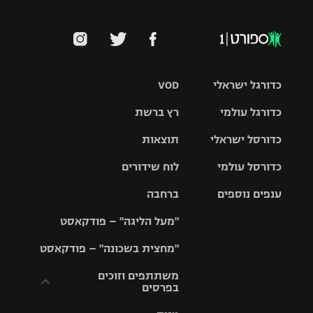
כדורגל ישראלי
VOD
כדורגל עולמי
רץ ברשת
ליגת העל
כדורסל ישראלי
תוצאות
ליגת
ליגה לאומית
האלופות
כדורסל עולמי
לוח שידורים
ליגת ווינר
סל
גביע הטוטו
ענפים נוספים
ברחבה
ליגה
NBA
אירופית
"מעל הליגה" – פודקאסט
ליגה לאומית
ליגיונרים
טניס
יורוליג
ליגה אנגלית
"מחצית בשכונה" – פודקאסט
כדורסל נשים
גביע המדינה
כדוריד
יורוקאפ
ליגה גרמנית
משתתפים וזוכים
בפרסים
מכבי תל
נבחרת
כדורעף
אביב
ישראל
ליגה