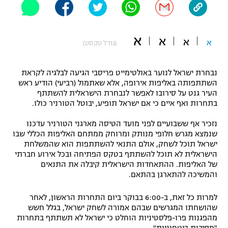
"מחצית בשכונה" – פודקאסט
אופניים
א
א
א
א
(גודל טקסט)
ספורט מוטורי
משתתפים וזוכים בפרסים
כדורמים
נבחרת ישראל לנוער באולטימייט פריסבי הגיעה לבלגיה לקראת
תקנון משתתפים וזוכים בפרסים
טניס
השתתפותה באליפות אירופה, אלא שאתמול (רביעי) הודיע ראש
העיר גנט על סירובו לאפשר לנבחרת הישראלית להשתתף
פוטבול אמריקאי NFL
תקנון עבור פעילות אלקטרה
בתחרות ואף איים כי אם ישראל תופיע, יבוטל הטורניר כולו.
גיימינג E-Sports
בייסבול MLB
נזכיר אף ששבועיים לפני מועד הטיסה מארגני הטורניר עדכנו
תקנון עבור פעילות ספורט 1 – "מרלן"
שנמצא מגרש חלופי מנותק ומרוחק ממתחם האליפות הכללי שבו
ספורט אתגרי ואקסטרים
ישראל תוכל לשחק, אולם התנאי להשתתפות הוא שהמשלחת
תנאי שימוש
הישראלית לא תוכל להשתתף בטקס הפתיחה ובכל אירוע חברתי
של האליפות. ההתאחדות הישראלית קיבלה את התנאים
אומנויות לחימה
והמשיכה להתארגן בהתאם.
מדיניות פרטיות
גיימינג E-Sports
למרות כל זאת, ב-6:00 בבוקר ביום התחרות הראשון, לאחר
שהושחתו המגרשים שבהם אמורה לשחק ישראל, בגלל חשש
תקנון פעילות ספורט 1
מהפגנות פרו-פלסטיניות הוחלט כי ישראל לא תשתתף בתחרות