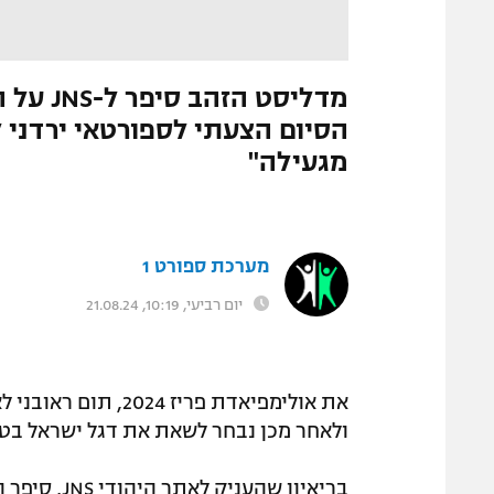
המגזין
התמונה הוסרה
|
מערכת ספורט1
מדליסט
הסיום הצעתי לספורטאי ירדני ל
מגעילה"
מערכת ספורט 1
יום רביעי, 10:19, 21.08.24
את אולימפיאדת פריז 
ולאחר מכן נבחר לשאת את דגל ישראל בט
בריאיון שהע