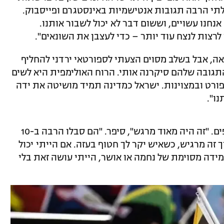
תי הרבה תגובות אנטישמיות באינסטגרם ופייסבוק.
נחנו עשויים, וששום דבר לא יכול לשבור אותנו.
לרצות לנצח עוד יותר – כדי לעצבן את השונאים".
ה, אבל בשלב מסוים הצעתי לספורטאי ירדני להחליף
התגובה שלהם סיקרנה אותי. הרוח האולימפית היא לשים
ורט ובמצוינות. ישראל כמדינה תמיד מושיטה את ידה
ו".
עם שובו ארצה, מיהר ראובני לכיכר החטופים. "זה היה מאוד מרגש", סיפר. "הם סבלו הרבה ב-10
ך זה מרגיש, כשאיש יקר לך חטוף בעזה. אם הייתי יכול
ידה מסוימת של נחמה או אושר, הייתי עושה זאת בלי