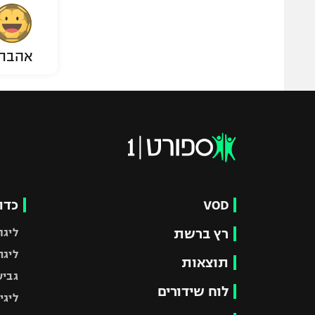
אהבת
VOD
כדו
רץ ברשת
ליגת
ליגה
תוצאות
גביע
לוח שידורים
ליגי