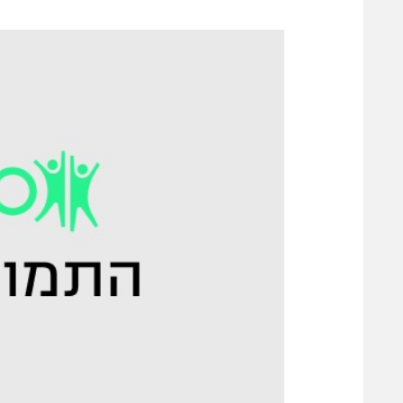
משתתפים וזוכים בפרסים
מכבי ת
הפועל 
תקנון משתתפים וזוכים בפרסים
הפועל 
תקנון עבור פעילות אלקטרה
הפועל 
תקנון עבור פעילות ספורט 1 – "מרלן"
מכבי נ
טניס
בני יהו
גיימינג E-Sports
תנאי שימוש
מדיניות פרטיות
תקנון פעילות ספורט 1
רשיון להקרנה פומבית לבית עסק
הצטרפות לחבילת הערוצים
לוח דרושים – ג'ובנט
תגיות