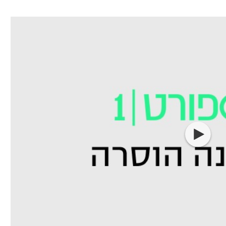
ל אביב
ליגה טורקית
תל אביב
ליגה סינית
חיפה
ליגה ברזילאית
באר שבע
ליגות נוספות
תניה
דה