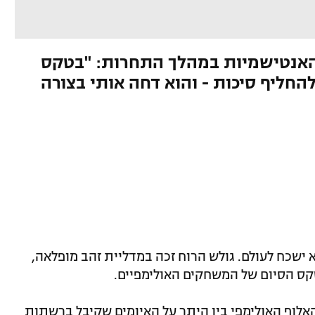
 הזהב סיפר ל-JNS על האנטישמיות במהלך התחרות: "בטקס
החליף סיכות - והוא דחה אותי בצורה
2024, תום ראובני לא ישכח לעולם. גולש הרוח זכה במדליית זהב מופלאה,
קס הסיום של המשחקים האולימפיים.
ניק לאתר היהודי JNS, סיפר האלוף האולימפי בין היתר על האיומים שקיבל ברשתות