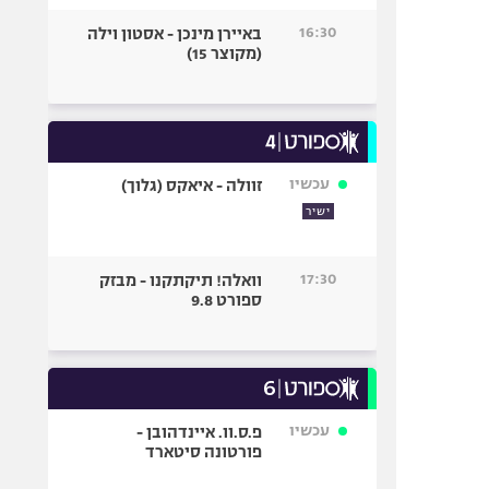
16:30
באיירן מינכן - אסטון וילה
(מקוצר 15)
עכשיו
זוולה - איאקס (גלוך)
ישיר
17:30
וואלה! תיקתקנו - מבזק
ספורט 9.8
עכשיו
פ.ס.וו. איינדהובן -
פורטונה סיטארד