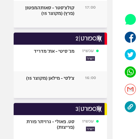
היאבקות WWE
17:00
קולצ'סטר - סאותהמפטון
אופניים
(פרץ) (מקוצר 15)
ספורט מוטורי
כדורמים
פוטבול אמריקאי NFL
בייסבול MLB
עכשיו
מנ' סיטי - את' מדריד
ספורט אתגרי
ישיר
ואקסטרים
אומנויות לחימה
16:00
צ'לסי - מילאן (מקוצר 15)
גיימינג E-Sports
עכשיו
סט. פאולי - גרויתר פורת
(פריצות)
ישיר