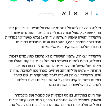
"מחצית בשכונה" – פודקאסט
אופניים
א
א
א
א
(גודל טקסט)
ספורט מוטורי
משתתפים וזוכים בפרסים
מדליה חמישית לישראל במשחקים הפראלימפיים בפריז. זמן קצר
כדורמים
אחרי שמואל סמואל זכתה במדליית זהב, צמד החותרים שחר
תקנון משתתפים וזוכים בפרסים
מילפלדר וסאלח שאהין השלימו עוד הישג נפלא כאשר זכו במדליית
טניס
ארד בגמר חתירה 2,000 מטר PR2 זוגות מעורבים בהופעת
פוטבול אמריקאי NFL
הבכורה שלהם במשחקים הפראליימפיים.
תקנון עבור פעילות אלקטרה
גיימינג E-Sports
בייסבול MLB
מילפלדר ושאהין, שלפני המשחקים לא נחשבו כמועמדים לזכות
תקנון עבור פעילות ספורט 1 – "מרלן"
במדליה, הגיעו למקום השלישי בזמן של 8:31.85 דקות והעלו את
מאזנה של המשלחת הישראלית לחמש מדליות בארבעה ימי
ספורט אתגרי ואקסטרים
תנאי שימוש
תחרות – שלוש מדליות זהב ושתיים מארד נכון לכתיבת שורות
אלה. מילפלדר ושאהין העפילו לגמר מהמוקדמות, שם סיימו
אומנויות לחימה
במקום השני במקצה בזמן של 8:07.24 דקות וכעת הצליחו
להתברג בין שלושת הראשונים בגמר.
מדיניות פרטיות
גיימינג E-Sports
עוד היום בחתירה, בנוסף למדליות של סמואל ושל מילפלדר
ושאהין, שמוליק דניאל התחרה ב-2,000 מטר PR1 וקיווה לזכות
תקנון פעילות ספורט 1
במדליה, אולם סיים בגמר במקום הרביעי (בזכות פסילה של אחד