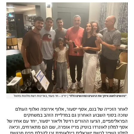
"נרגשים לחגוג איתך את הרגעים המרגשים הללו"
|
יח"צ – חד פעמי, באדיבות רשת מלונות פתאל
לאחר הזכייה של בנם, אסף יסעור, אלוף אירופה ואלוף העולם
שזכה בסוף השבוע האחרון גם במדליית הזהב במשחקים
הפראלימפיים, הגיעו ההורים רויטל וליאור יסעור, יחד עם אחיו של
אסף למלון לאונרדו בוטיק פריז אופרה, שם הם מתארחים, וכיאה
למלון השייך לרשת ישראלית בינלאומית זכו לקבלת פנים מרגשת