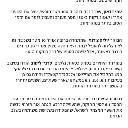
החמישי בטיבו במוקדמות.
עמי דדאון
, שכבר זכה בזהב ב-100 מטר חופשי, עצר את השעון
אחרי 2:34.71 דקות ב-150 מטר מעורב והעפיל לגמר עם הזמן
הטוב ביותר במוקדמות.
הבוקר
יוליה צ'רנוי
, שמתחרה ברובה אוויר 10 מטר בשכיבה R3,
לא הצליחה להעפיל לגמר. היא החלה מצוין ואחרי 20 כדורים
דורגה ראשונה, אבל סיימה בסופו של דבר במקום ה-16.
בטורניר היחידים בטניס כסאות גלגלים,
סרגיי ליסוב
הודח בסיבוב
השני בעקבות 6:0, 6:1 לאלפי היווט הבריטי.
אדם ברדיצ'בסקי
פגש במקביל את הצ'יליאני אלכסנדר קטאלדו והודח גם כן
בעקבות 6:1, 3:6, 6:3 במשחק שארך שעתיים. השניים יתחרו
בהמשך יחד בטורניר הזוגות.
נבחרת הנשים
בכדורשער סיימה את השתתפותה בטורניר עם
הפסד 6:1 לסין החזקה, שהעפילה לרבע הגמר. אור מזרחי כבשה
את השער המצמק לישראל, שהפסידה בשלושת משחקיה בשלב
הבתים.