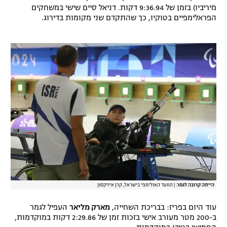
מיריביו) בזמן של 9:36.94 דקות. דניאל סיים שישי במשחקים
רשיון להקרנה פומבית לבית עסק
הפראלימפיים בטוקיו, כך שהתקדם שני מקומות בדירוג.
הצטרפות לחבילת הערוצים
לוח דרושים – ג'ובנט
תגיות
המגזין
הייתה קרובה לגמר.
|
הוועד האולימפי בישראל, קרן איזיקסון
עוד היום בפריז: בבריכת השחייה,
מארק מליאר
העפיל לגמר
ב-200 מטר מעורב אישי בזכות זמן של 2:29.86 דקות במוקדמות,