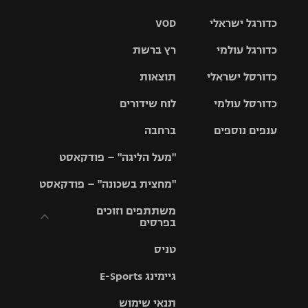
כדורגל ישראלי
VOD
כדורגל עולמי
רץ ברשת
ליגת העל
כדורסל ישראלי
תוצאות
ליגת
ליגה לאומית
האלופות
כדורסל עולמי
לוח שידורים
ליגת ווינר
סל
גביע הטוטו
ענפים נוספים
ברחבה
ליגה
NBA
אירופית
"מעל הליגה" – פודקאסט
ליגה לאומית
ליגיונרים
טניס
יורוליג
ליגה אנגלית
"מחצית בשכונה" – פודקאסט
כדורסל נשים
גביע המדינה
כדוריד
יורוקאפ
ליגה גרמנית
משתתפים וזוכים
בפרסים
מכבי תל
נבחרת
כדורעף
אביב
ישראל
ליגה
טניס
ספרדית
תקנון משתתפים
שחייה
הפועל חולון
מכבי חיפה
וזוכים בפרסים
גיימינג E-Sports
ליגה
איטלקית
ג'ודו
הפועל
בית"ר
תנאי שימוש
תקנון עבור פעילות