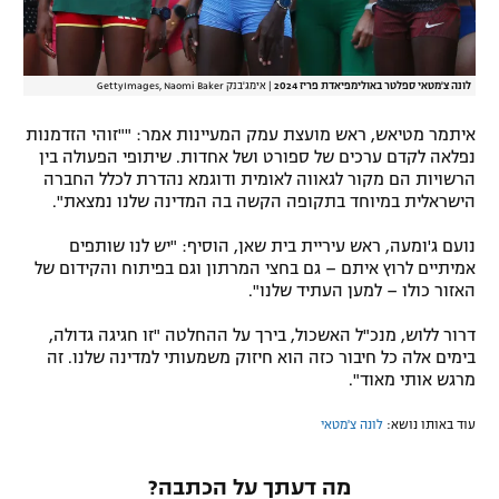
לונה צ'מטאי ספלטר באולימפיאדת פריז 2024
|
אימג'בנק GettyImages, Naomi Baker
איתמר מטיאש, ראש מועצת עמק המעיינות אמר: ""זוהי הזדמנות
נפלאה לקדם ערכים של ספורט ושל אחדות. שיתופי הפעולה בין
הרשויות הם מקור לגאווה לאומית ודוגמא נהדרת לכלל החברה
הישראלית במיוחד בתקופה הקשה בה המדינה שלנו נמצאת".
נועם ג'ומעה, ראש עיריית בית שאן, הוסיף: "יש לנו שותפים
אמיתיים לרוץ איתם – גם בחצי המרתון וגם בפיתוח והקידום של
האזור כולו – למען העתיד שלנו".
דרור ללוש, מנכ"ל האשכול, בירך על ההחלטה "זו חגיגה גדולה,
בימים אלה כל חיבור כזה הוא חיזוק משמעותי למדינה שלנו. זה
מרגש אותי מאוד".
עוד באותו נושא:
לונה צ'מטאי
מה דעתך על הכתבה?