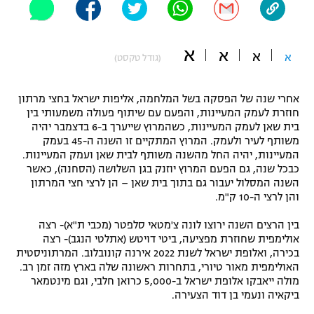
"מחצית בשכונה" – פודקאסט
אופניים
א
א
א
א
(גודל טקסט)
ספורט מוטורי
משתתפים וזוכים בפרסים
כדורמים
אחרי שנה של הפסקה בשל המלחמה, אליפות ישראל בחצי מרתון
תקנון משתתפים וזוכים בפרסים
טניס
חוזרת לעמק המעיינות, והפעם עם שיתוף פעולה משמעותי בין
בית שאן לעמק המעיינות, כשהמרוץ שייערך ב-6 בדצמבר יהיה
פוטבול אמריקאי NFL
תקנון עבור פעילות אלקטרה
משותף לעיר ולעמק. המרוץ המתקיים זו השנה ה-45 בעמק
המעיינות, יהיה החל מהשנה משותף לבית שאן ועמק המעיינות.
גיימינג E-Sports
בייסבול MLB
כבכל שנה, גם הפעם המרוץ יוזנק בגן השלושה (הסחנה), כאשר
תקנון עבור פעילות ספורט 1 – "מרלן"
השנה המסלול יעבור גם בתוך בית שאן – הן לרצי חצי המרתון
ספורט אתגרי ואקסטרים
והן לרצי ה-10 ק"מ.
תנאי שימוש
בין הרצים השנה ירוצו לונה צ'מטאי סלפטר (מכבי ת"א)- רצה
אומנויות לחימה
אולימפית שחוזרת מפציעה, ביטי דויטש (אתלטי הנגב)- רצה
בכירה, ואלופת ישראל לשנת 2022 אירנה קונובלוב. המרתוניסטית
מדיניות פרטיות
גיימינג E-Sports
האולימפית מאור טיורי, בתחרות ראשונה שלה בארץ מזה זמן רב.
מולה ייאבקו אלופת ישראל ב-5,000 כרואן חלבי, וגם מינטמאר
ביקאיה ונעמי בן דוד הצעירה.
תקנון פעילות ספורט 1