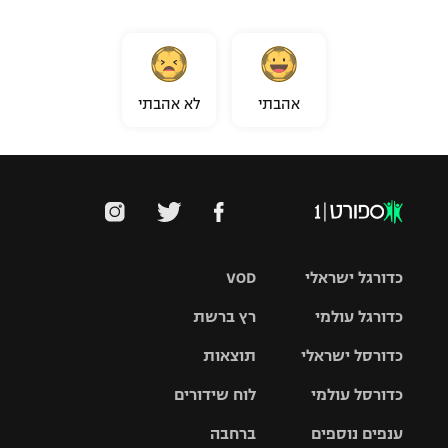
אהבתי
לא אהבתי
כדורגל ישראלי
VOD
כדורגל עולמי
רץ ברשת
ליגת העל
כדורסל ישראלי
תוצאות
ליגת
ליגה לאומית
האלופות
כדורסל עולמי
לוח שידורים
ליגת ווינר
סל
גביע הטוטו
ענפים נוספים
ברחבה
ליגה