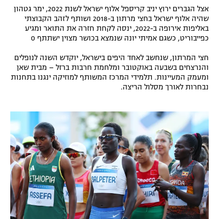
אצל הגברים ירוץ יניב קריספל אלוף ישראל לשנת 2022, ימר גטהון
רשיון להקרנה פומבית לבית עסק
שהיה אלוף ישראל בחצי מרתון ב-2018 ושותף לזהב הקבוצתי
באליפות אירופה ב-2022, ינסה לקחת חזרה את התואר ומגיע
הצטרפות לחבילת הערוצים
כפייבוריט, כשגם אמיתי יונה שנמצא בכושר מצוין ישתתף 0
חצי המרתון, שנחשב לאחד היפים בישראל, יוקדש השנה לנופלים
לוח דרושים – ג'ובנט
והנרצחים בשבעה באוקטובר ומלחמת חרבות ברזל – מבית שאן
ומעמק המעיינות. תלמידי המרכז המשותף למוזיקה ינגנו בתחנות
תגיות
נבחרות לאורך מסלול הריצה.
המגזין