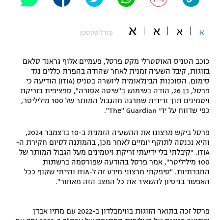
"מחצית בשכונה" – פודקאסט
אופניים
א
א
א
א
(גודל טקסט)
ספורט מוטורי
משתתפים וזוכים בפרסים
כוכב הטניס האוסטרלי מקס פרסל, פעמיים אלוף גראנד סלאם
כדורמים
בזוגות, קיבל השעיה זמנית לאחר שהודה בהפרת כללים נגד
תקנון משתתפים וזוכים בפרסים
טניס
סימום. הסוכנות הבינלאומית ליושרה בטניס (ITIA) הודיעה כי
פוטבול אמריקאי NFL
פרסל, בן 26, הודה בשימוש ב"שיטה אסורה", ספציפית בזריקת
תקנון עבור פעילות אלקטרה
ויטמינים תוך ורידית שחרגה מהגבול המותר של 100 מיליליטר,
כפי שדווח על ידי The" Guardian".
גיימינג E-Sports
בייסבול MLB
תקנון עבור פעילות ספורט 1 – "מרלן"
פרסל ביקש מרצונו את ההשעיה הזמנית ב-10 בדצמבר 2024,
ספורט אתגרי ואקסטרים
והיא נכנסה לתוקף יומיים לאחר מכן, בהמתנה לסיום חקירת ה-
תנאי שימוש
ITIA. "קיבלתי בלי ידיעתי זריקת ויטמינים מעל הגבול המותר של
אומנויות לחימה
100 מיליליטר", אמר פרסל בהודעה שפורסמה ברשתות
החברתיות. "סיפקתי מרצוני מידע זה ל-ITIA והייתי שקוף ככל
מדיניות פרטיות
האפשר בניסיון להשאיר את כל המצב הזה מאחור".
גיימינג E-Sports
תקנון פעילות ספורט 1
פרסל זכה בתואר הזוגות בווימבלדון ב-2022 עם מתיו אבדן