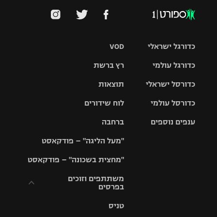
כדורגל ישראלי
VOD
כדורגל עולמי
רץ ברשת
ליגת העל
כדורסל ישראלי
תוצאות
ליגת
ליגה לאומית
האלופות
כדורסל עולמי
לוח שידורים
ליגת ווינר
סל
גביע הטוטו
ענפים נוספים
ברחבה
ליגה
NBA
אירופית
"מעל הליגה" – פודקאסט
ליגה לאומית
ליגיונרים
טניס
יורוליג
ליגה אנגלית
"מחצית בשכונה" – פודקאסט
כדורסל נשים
גביע המדינה
כדוריד
יורוקאפ
ליגה גרמנית
משתתפים וזוכים
בפרסים
מכבי תל
נבחרת
כדורעף
אביב
ישראל
ליגה
טניס
ספרדית
תקנון משתתפים