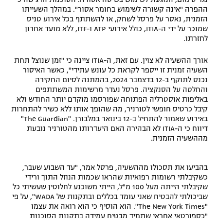
ההפרה "אינה קשורה לשימוש בחומר אסור". במהלך השעייתו
הזמנית, נאסר על פרסל לשחק, או להשתתף בכל אירוע טניס
שמוכר על ידי ה-ITIA, כולל אירועי ATP ו-ITF, ללא מועד אחרון
לחזרתו.
אורך ההשעיה לא צוין. עם זאת, ה-ITIA ציינה כי "זמן שנוצל תחת
השעיה זמנית זו ייספר לקראת כל עונש עתידי", כאשר האיסור
נכנס לתוקף ב-12 בדצמבר 2024, בהמתנה לסיום החקירה
והחלטה על הסנקציה. פרסל נעדר מרשימות המשתתפים
באליפות אוסטרליה הפתוחה שפורסמו מוקדם יותר החודש ולא
קיבל כרטיס חופשי לטורניר, מה שהופך אותו ללא כשיר להתחרות
באירוע שאמור להתחיל ב-12 בינואר במלבורן. "The Guardian"
דיווח כי ה-ITIA לא הבהירה האם היעדרותו מהטורניר נובעת
מההשעיה הזמנית.
בהביעו את תסכולו מההשעיה, פרסל אמר, "עד השבוע שעבר,
כשקיבלתי רשומות רפואיות שהראו שכמות הנוזל התוך ורידי
שקיבלתי הייתה מעל 100 מ"ל, הייתי משוכנע לחלוטין שעשיתי כל
שביכולתי להבטיח שאני עומד בכללים ובתקנות של WADA", על פי
"The New York Times". הוא הוסיף כי הוא רואה את עצמו
"כספורטאי אחראי שתמיד מבטיח עמידה בתקנות הסוכנות