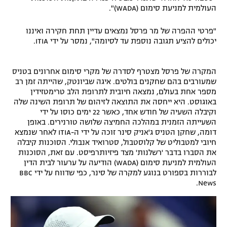
העולמית למניעת סימום (WADA)".
"פרטי ההפרה של מר פרסל נמצאים עדיין תחת חקירה ואיננו
יכולים להציע תגובה נוספת עד לסיומה", נמסר על ידי ITIA.
המקרה של פרסל מצטרף לסדרה של מקרי סימום אחרונים בטניס
שמעורבים בהם שחקנים בולטים. איגה שביונטק, שהייתה זמן רב
מספר אחת בעולם, נמצאה חיובית לתרופת הלב טרימטזידין
באוגוסט. היא ייחסה את התוצאה לזיהום של תרופת השינה שלה
וקיבלה השעיה של חודש אחד, כאשר 22 ימים כוסו על ידי
השעייתה הזמנית במהלכה החמיצה שלושה טורנירים. באופן
דומה, שחקן הטניס ג'אניק סינר זוכה על ידי ה-ITIA לאחר שנמצא
חיובי למטבוליט של קלוסטבול, סטרואיד אנבולי. הסוכנות קיבלה
את הסברו בדבר 'רשלנות' מצד פיזיותרפיסט. עם זאת, הסוכנות
העולמית למניעת סימום (WADA) הודיעה על ערעור לבית הדין
לבוררות בספורט בנוגע למקרה של סינר, כפי שדווח על ידי BBC
News.