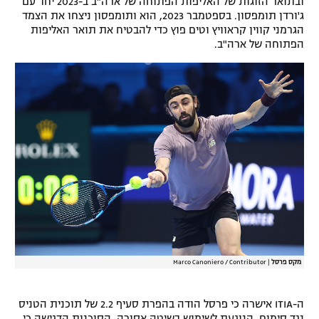
ובתואר הזוגות של האליפות הפתוחה של ארה"ב ב-2023 יחד עם
ג'ורדן תומפסון. בספטמבר 2023, הוא ותומפסון ניצחו את הצמד
רשיון להקרנה פומבית לבית עסק
הגרמני קווין קראוויץ וטים פוץ כדי להבטיח את תואר האליפות
הפתוחה של ארה"ב.
הצטרפות לחבילת הערוצים
לוח דרושים – ג'ובנט
תגיות
המגזין
מקס פרסל
|
Marco Canoniero / Contributor
ה-ITIA אישרה כי פרסל הודה בהפרת סעיף 2.2 של תוכנית הטניס
נגד סימום, הנוגעת לשימוש בשיטה אסורה. הסוכנות הדגישה כי