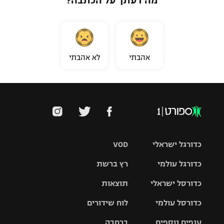
מה דעתך על הכתבה?
רשיון להקרנה פומבית לבית עסק
הצטרפות לחבילת הערוצים
אהבתי
לא אהבתי
לוח דרושים – ג'ובנט
תגיות
המגזין
כדורגל ישראלי
VOD
כדורגל עולמי
רץ ברשת
ליגת העל
כדורסל ישראלי
תוצאות
ליגת
ליגה לאומית
האלופות
כדורסל עולמי
לוח שידורים
ליגת ווינר
סל
גביע הטוטו
ענפים נוספים
ברחבה
ליגה