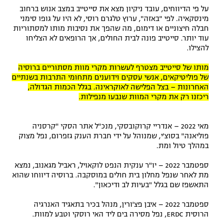
על פי הדיווחים, עובד ניקיון מצא את סייטייב במצב אנוש ברחוב
רשיון להקרנה פומבית לבית עסק
מינסקאיה. לפי "באזה", ערוץ טלגרם רוסי, לא היו על גופו סימני
חבלה חיצוניים או דימום, מה שהפך את נסיבות מותו למסתוריות
הצטרפות לחבילת הערוצים
עוד יותר. סייטייב פונה לבית החולים, אך הרופאים לא הצליחו
להצילו.
לוח דרושים – ג'ובנט
מותו של סייטייב מצטרף לעשרות מקרי מוות מסתוריים ברוסיה
של פוליטיקאים, אנשי עסקים וידוענים מתחומי התרבות בשנתיים
תגיות
האחרונות – בצל הפלישה לאוקראינה. בגלל הכמות הגדולה,
ריכזנו רק את מקרי המוות שנבעו מנפילות.
המגזין
מאי 2022 – אנדריי קרוקובסקי, מנכ"ל אתר הסקי "קרסניה
פוליאנה" בסוצ'י, שמנוהל על ידי חברת הענק גזפרום, נפל מצוק
במהלך טיול ומת.
ספטמבר 2022 – יו"ר ענקית הנפט לוקאויל, ראביל מגאנוב, נמצא
מת לאחר שנפל מחלון בית חולים במוסקבה. ברוסיה דיווחו שהוא
התאשפז שם בגלל "בעיות לב ודיכאון".
ספטמבר 2022 – איבן פצ'ורין, מנהל בכיר בתאגיד האנרגיה
הרוסית ERDC, נפל מסירה בים ליד האי רוסקי וטבע למוות.