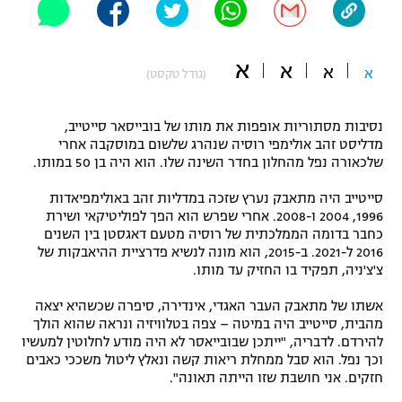
"מחצית בשכונה" – פודקאסט
אופניים
א
א
א
א
(גודל טקסט)
ספורט מוטורי
משתתפים וזוכים בפרסים
כדורמים
נסיבות מסתוריות אופפות את מותו של בובייסאר סייטייב,
תקנון משתתפים וזוכים בפרסים
טניס
מדליסט זהב אולימפי רוסיה שנהרג שלשום במוסקבה אחרי
שלכאורה נפל מהחלון בחדר השינה שלו. הוא היה בן 50 במותו.
פוטבול אמריקאי NFL
תקנון עבור פעילות אלקטרה
סייטייב היה מתאבק נערץ שזכה במדליות זהב באולימפיאדות
גיימינג E-Sports
בייסבול MLB
1996, 2004 ו-2008. אחרי שפרש הוא הפך לפוליטיקאי ושירת
תקנון עבור פעילות ספורט 1 – "מרלן"
כחבר בדומה הממלכתית של רוסיה מטעם דאגסטן בין השנים
ספורט אתגרי ואקסטרים
2016 ל-2021. ב-2015, הוא מונה לנשיא פדרציית ההיאבקות של
תנאי שימוש
צ'צ'ניה, תפקיד בו החזיק עד מותו. ​
אומנויות לחימה
אשתו של מתאבק העבר האגדי, אינדירה, סיפרה שכשהיא יצאה
מהבית, סייטייב היה במיטה – צפה בטלוויזיה ונראה שהוא הולך
מדיניות פרטיות
גיימינג E-Sports
להירדם. לדבריה, "ייתכן שבובייאסר לא היה מודע לחלוטין למעשיו
וכך נפל. הוא סבל ממחלת ריאות קשה ונאלץ ליטול משככי כאבים
חזקים. אני חושבת שזו הייתה תאונה".
תקנון פעילות ספורט 1