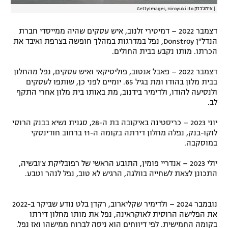
|
אימג'בנק GettyImages, Hiroyuki Ito
דצמבר 2022 – דמיטירי זלנוב, איש עסקים שהיה ממייסדי חברת
הנדל"ן Donstroy, נפל במדרגות במהלך חופשה בצרפת ואיבד את
הכרתו. מותו נקבע בבית החולים.
דצמבר 2022 – פאבל אנטוב, פוליטיקאי ואיש עסקים, נפל מהחלון
בבית מלון בהודו ומת בגיל 65. יומיים לפני כן, שותפו לעסקים
ולנסיעה להודו, ולדימיר בידנוב, מת באותו בית מלון אחרי התקף
לב.
יוני 2023 – כריסטינה באיקובה בת ה-28, סגנית נשיא בבנק הרוסי
לוקו-בנק, נפלה מחלון דירתה בקומה ה-11 ברחוב חודינסקי
במוסקבה.
יולי 2023 – אנדריי פומין, התובע הראשי של רפובליקת צ'ובשיה,
התכונן לצאת לשחייה בוולגה, הרגיש לא טוב, נפל לנהר וטבע.
נובמבר 2024 – ולדימיר שקליארוב, רקדן בלט נודע שביקר ב-2022
את הפלישה הרוסית לאוקראינה, נפל את מותו מחלון דירתו
בקומה החמישית. לפי דיווחים הוא ניסה לברוח ממישהו ואז נפל.