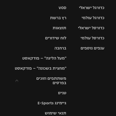
כדורגל ישראלי
VOD
כדורגל עולמי
רץ ברשת
ליגת העל
כדורסל ישראלי
תוצאות
ליגת
ליגה לאומית
האלופות
כדורסל עולמי
לוח שידורים
ליגת ווינר
סל
גביע הטוטו
ענפים נוספים
ברחבה
ליגה
NBA
אירופית
"מעל הליגה" – פודקאסט
ליגה לאומית
ליגיונרים
טניס
יורוליג
ליגה אנגלית
"מחצית בשכונה" – פודקאסט
כדורסל נשים
גביע המדינה
כדוריד
יורוקאפ
ליגה גרמנית
משתתפים וזוכים
בפרסים
מכבי תל
נבחרת
כדורעף
אביב
ישראל
ליגה
טניס
ספרדית
תקנון משתתפים
שחייה
הפועל חולון
מכבי חיפה
וזוכים בפרסים
גיימינג E-Sports
ליגה
איטלקית
ג'ודו
הפועל
בית"ר
תנאי שימוש
תקנון עבור פעילות